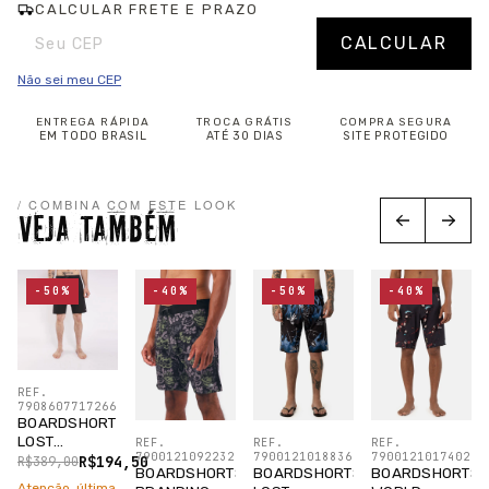
CALCULAR FRETE E PRAZO
Entregas para o CEP:
Alterar CEP
CALCULAR
Não sei meu CEP
ENTREGA RÁPIDA
TROCA GRÁTIS
COMPRA SEGURA
EM TODO BRASIL
ATÉ 30 DIAS
SITE PROTEGIDO
/ COMBINA COM ESTE LOOK
VEJA TAMBÉM
-50%
-40%
-50%
-40%
REF.
7908607717266
BOARDSHORT
LOST
REF.
REF.
REF.
7900121092232
7900121018836
7900121017402
SURFBOARDS
R$194,50
R$389,00
BOARDSHORTS
BOARDSHORTS
BOARDSHORTS
PRETO
Atenção, última