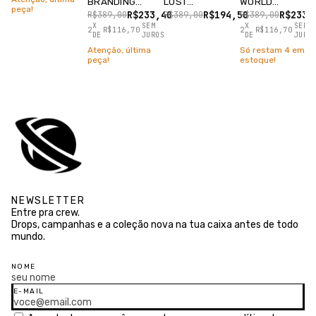
BRANDING
LOST
WORLD
peça!
PRETO
ENTERPRISES
DOMINATION
R$233,40
R$194,50
R$233,
R$389,00
R$389,00
R$389,00
PRETO
PRETO
X
SEM
X
SEM
2
R$116,70
2
R$116,70
DE
JUROS
DE
JURO
Atenção, última
Só restam
4
em
peça!
estoque!
NEWSLETTER
Entre pra crew.
Drops, campanhas e a coleção nova na tua caixa antes de todo
mundo.
NOME
E-MAIL