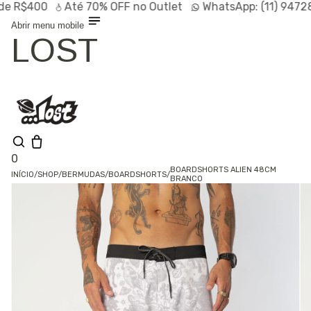
$400
Até
70% OFF
no Outlet
WhatsApp:
(11) 94728-9
Abrir menu mobile
LOST
0
BOARDSHORTS ALIEN 48CM
INÍCIO
/
SHOP
/
BERMUDAS
/
BOARDSHORTS
/
BRANCO
Shop
Lançamentos
HOT
Linhas
Especiais
Outlet
SALE