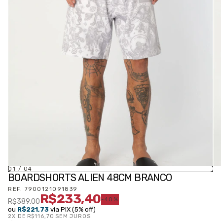
01
/
04
BOARDSHORTS ALIEN 48CM BRANCO
REF.
7900121091839
R$233,40
-
40
%
R$389,00
ou
R$221,73
via PIX (5% off)
2
X DE
R$116,70
SEM JUROS