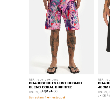
REF. 7900121010083
REF. 79
BOARDSHORTS LOST COSMIC
BOARD
BLEND CORAL BIARRITZ
48CM 
R$389,00
R$379,0
R$194,50
2
X
DE
R$
Só restam
4
em estoque!