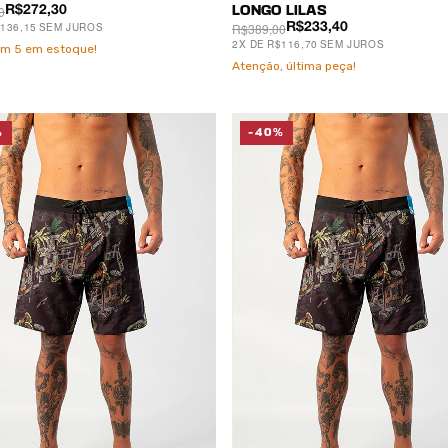
0
R$272,30
LONGO LILAS
136,15
SEM JUROS
R$389,00
R$233,40
2
X
DE
R$116,70
SEM JUROS
am
5
em estoque!
Atenção, última peça!
%
-40%