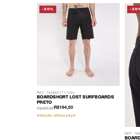
-50%
-30
REF. 7908607717266
BOARDSHORT LOST SURFBOARDS
PRETO
R$389,00
R$194,50
Atenção, última peça!
REF. 79
BOARD