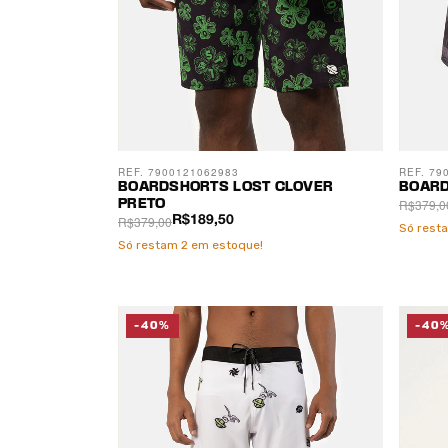
REF. 7900121062983
REF. 79
BOARDSHORTS LOST CLOVER
BOARD
R$379,0
PRETO
R$379,00
R$189,50
Só rest
Só restam
2
em estoque!
-40%
-40