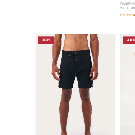
R$389,0
2
X
DE
R$
Só rest
-50%
-40