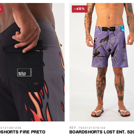
%
-40%
00121081236
REF. 7900121076133
SHORTS FIRE PRETO
BOARDSHORTS LOST ENT. 5