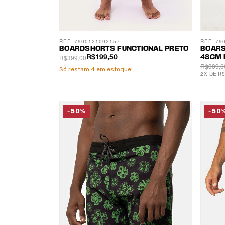
REF. 7900121092157
REF. 79
BOARDSHORTS FUNCTIONAL PRETO
BOARS
R$399,00
R$199,50
48CM 
R$389,0
Só restam
4
em estoque!
2
X
DE
R$
-50%
-50