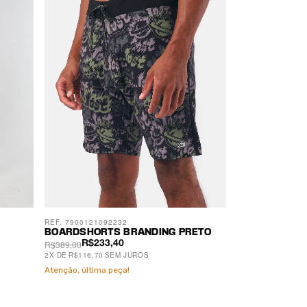
REF. 7900121092232
BOARDSHORTS BRANDING PRETO
R$389,00
R$233,40
2
X
DE
R$116,70
SEM JUROS
Atenção, última peça!