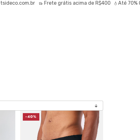
com.br
Frete
grátis
acima de R$400
Até
70% OFF
no O
-40%