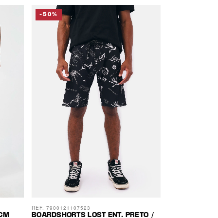
-50%
REF. 7900121107523
2CM
BOARDSHORTS LOST ENT. PRETO /