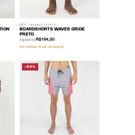
REF. 7908607772470
TION
BOARDSHORTS WAVES GRIDE
PRETO
R$389,00
R$194,50
Só restam
4
em estoque!
-50%