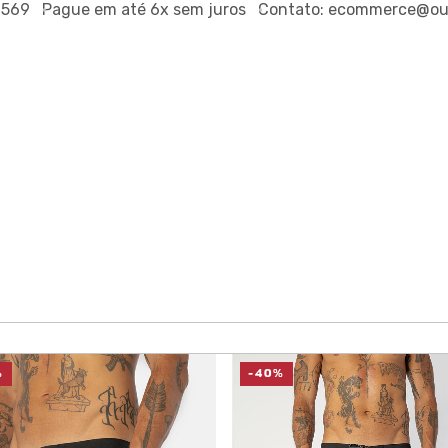
ague em até
6x sem juros
Contato:
ecommerce@outsideco.
%
-40%