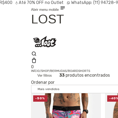
Até
70% OFF
no Outlet
WhatsApp:
(11) 94728-9569
P
Abrir menu mobile
LOST
0
INÍCIO
/
SHOP
/
BERMUDAS
/
BOARDSHORTS
33
produtos encontrados
Ver filtros
Olá, visitante
Ordenar por
Entrar /
Cadastrar
Shop
Lançamentos
HOT
-50%
-40
Linhas
Especiais
Outlet
SALE