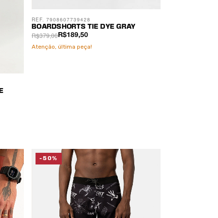
REF. 7908607739428
BOARDSHORTS TIE DYE GRAY
R$379,00
R$189,50
Atenção, última peça!
E
-50%