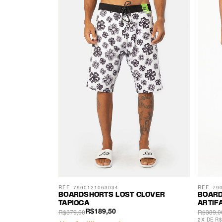
REF. 7900121063034
REF. 79
BOARDSHORTS LOST CLOVER
BOARD
TAPIOCA
ARTIF
R$379,00
R$389,0
R$189,50
2
X
DE
R$