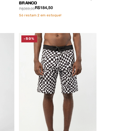
BRANCO
R$369,00
R$184,50
Só restam
2
em estoque!
-50%