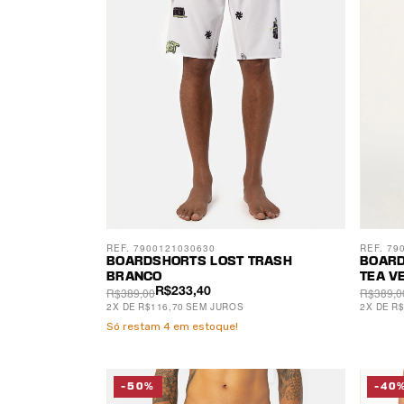
REF. 7900121030630
REF. 79
BOARDSHORTS LOST TRASH
BOARD
BRANCO
TEA V
R$389,00
R$389,0
R$233,40
2
X
DE
R$116,70
SEM JUROS
2
X
DE
R$
Só restam
4
em estoque!
-50%
-40