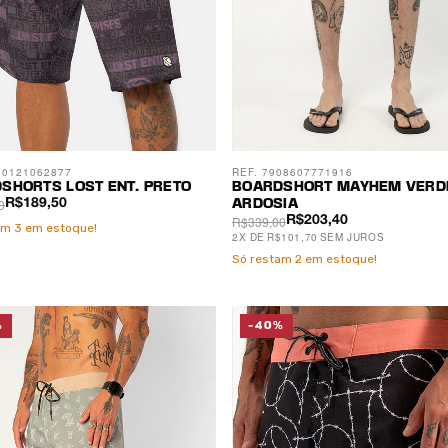
00121062877
REF. 7908607771916
SHORTS LOST ENT. PRETO
BOARDSHORT MAYHEM VERD
0
R$189,50
ARDOSIA
R$339,00
R$203,40
am
3
em estoque!
2
X
DE
R$101,70
SEM JUROS
Só restam
2
em estoque!
%
-40%