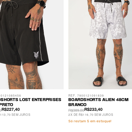
00121085456
REF. 7900121091839
SHORTS LOST ENTERPRISES
BOARDSHORTS ALIEN 48CM
PRETO
BRANCO
0
R$389,00
R$227,40
R$233,40
113,70
SEM JUROS
2
X
DE
R$116,70
SEM JUROS
Só restam
5
em estoque!