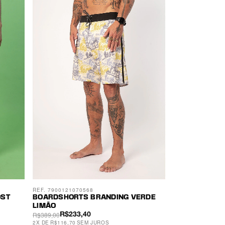
REF. 7900121070568
OST
BOARDSHORTS BRANDING VERDE
LIMÃO
R$389,00
R$233,40
2
X
DE
R$116,70
SEM JUROS