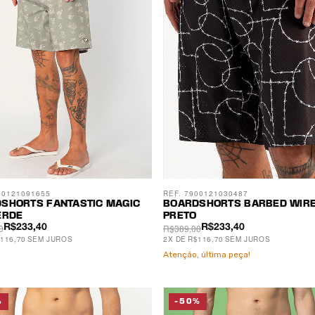
00121091655
REF. 7900121030487
SHORTS FANTASTIC MAGIC
BOARDSHORTS BARBED WIR
ERDE
PRETO
0
R$389,00
R$233,40
R$233,40
116,70
SEM JUROS
2
X
DE
R$116,70
SEM JUROS
Atenção, última peça!
%
-50%