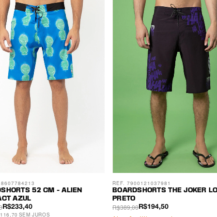
08607784213
REF. 7900121037981
SHORTS 52 CM - ALIEN
BOARDSHORTS THE JOKER L
ACT AZUL
PRETO
0
R$389,00
R$233,40
R$194,50
116,70
SEM JUROS