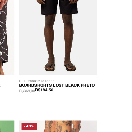
REF. 7900121018850
E
BOARDSHORTS LOST BLACK PRETO
R$369,00
R$184,50
-40%