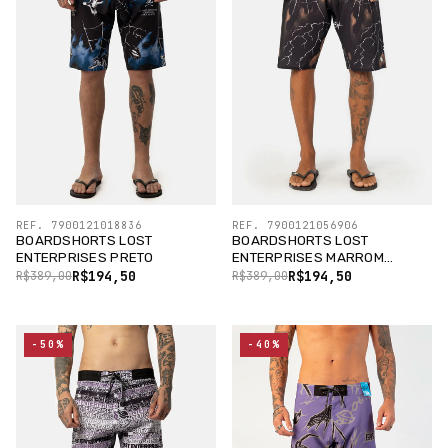
REF. 7900121018836
REF. 7900121056906
BOARDSHORTS LOST
BOARDSHORTS LOST
ENTERPRISES PRETO
ENTERPRISES MARROM
CHOCOLAT
R$194,50
R$194,50
R$389,00
R$389,00
-50%
-40%