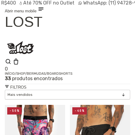
0
Até
70% OFF
no Outlet
WhatsApp:
(11) 94728-9569
Abrir menu mobile
LOST
0
INÍCIO
/
SHOP
/
BERMUDAS
/
BOARDSHORTS
33
produtos encontrados
Olá, visitante
Entrar /
FILTROS
Cadastrar
Shop
Lançamentos
HOT
Linhas
-50%
-40%
Especiais
Outlet
SALE