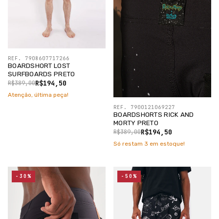
REF. 7908607717266
BOARDSHORT LOST
SURFBOARDS PRETO
R$194,50
R$389,00
Atenção, última peça!
REF. 7900121069227
BOARDSHORTS RICK AND
MORTY PRETO
R$194,50
R$389,00
Só restam
3
em estoque!
-30%
-50%