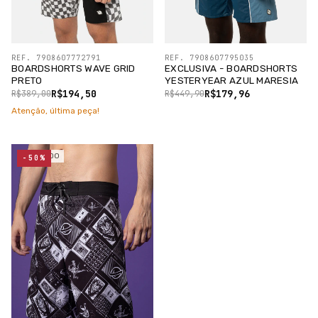
REF. 7908607772791
REF. 7908607795035
BOARDSHORTS WAVE GRID
EXCLUSIVA - BOARDSHORTS
PRETO
YESTERYEAR AZUL MARESIA
R$194,50
R$179,96
R$389,00
R$449,90
Atenção, última peça!
ESGOTADO
-50%