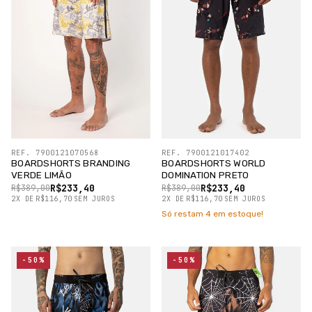
REF. 7900121070568
REF. 7900121017402
BOARDSHORTS BRANDING
BOARDSHORTS WORLD
VERDE LIMÃO
DOMINATION PRETO
R$233,40
R$233,40
R$389,00
R$389,00
2
X
DE
R$116,70
SEM JUROS
2
X
DE
R$116,70
SEM JUROS
Só restam
4
em estoque!
-50%
-50%