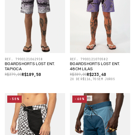
REF. 7900121062938
REF. 7900121070582
BOARDSHORTS LOST ENT.
BOARDSHORTS LOST ENT.
TAPIOCA
48CM LILAS
R$189,50
R$233,40
R$379,00
R$389,00
2
X
DE
R$116,70
SEM JUROS
ESGOTADO
-50%
-60%