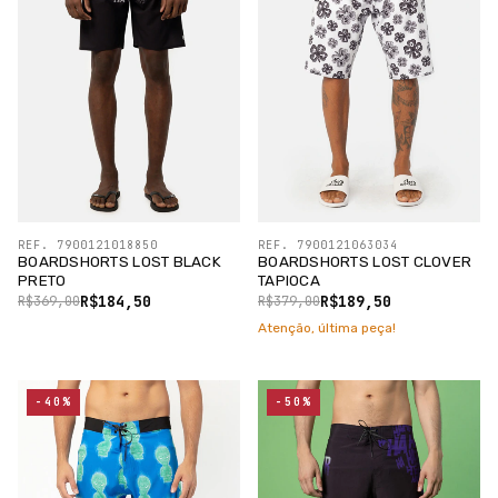
REF. 7900121018850
REF. 7900121063034
BOARDSHORTS LOST BLACK
BOARDSHORTS LOST CLOVER
PRETO
TAPIOCA
R$184,50
R$189,50
R$369,00
R$379,00
Atenção, última peça!
-40%
-50%