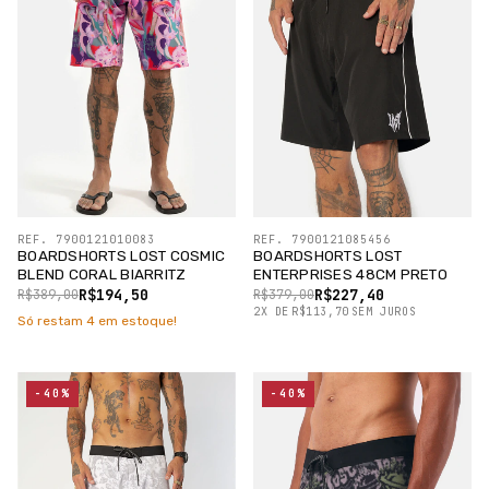
REF. 7900121010083
REF. 7900121085456
BOARDSHORTS LOST COSMIC
BOARDSHORTS LOST
BLEND CORAL BIARRITZ
ENTERPRISES 48CM PRETO
R$194,50
R$227,40
R$389,00
R$379,00
2
X
DE
R$113,70
SEM JUROS
Só restam
4
em estoque!
-40%
-40%