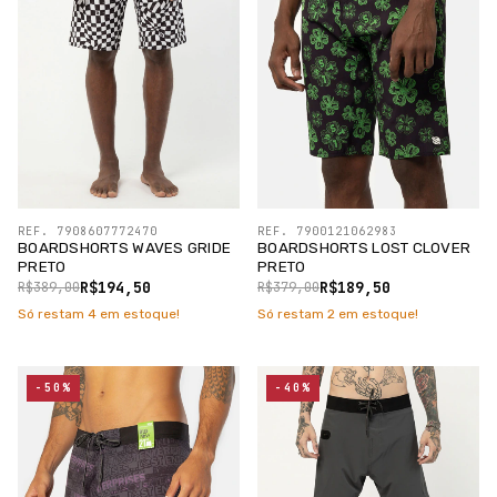
REF. 7908607772470
REF. 7900121062983
BOARDSHORTS WAVES GRIDE
BOARDSHORTS LOST CLOVER
PRETO
PRETO
R$194,50
R$189,50
R$389,00
R$379,00
Só restam
4
em estoque!
Só restam
2
em estoque!
-50%
-40%