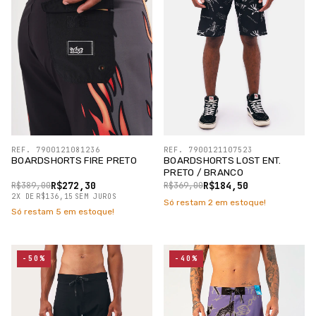
REF. 7900121081236
REF. 7900121107523
BOARDSHORTS FIRE PRETO
BOARDSHORTS LOST ENT.
PRETO / BRANCO
R$272,30
R$184,50
R$389,00
R$369,00
2
X
DE
R$136,15
SEM JUROS
Só restam
2
em estoque!
Só restam
5
em estoque!
-50%
-40%