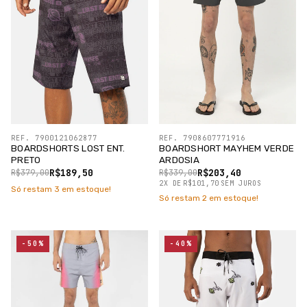
REF. 7900121062877
REF. 7908607771916
BOARDSHORTS LOST ENT.
BOARDSHORT MAYHEM VERDE
PRETO
ARDOSIA
R$189,50
R$203,40
R$379,00
R$339,00
2
X
DE
R$101,70
SEM JUROS
Só restam
3
em estoque!
Só restam
2
em estoque!
-50%
-40%