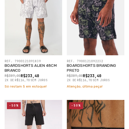
REF. 7900121091839
REF. 7900121092232
BOARDSHORTS ALIEN 48CM
BOARDSHORTS BRANDING
BRANCO
PRETO
R$233,40
R$233,40
R$389,00
R$389,00
2
X
DE
R$116,70
SEM JUROS
2
X
DE
R$116,70
SEM JUROS
Só restam
5
em estoque!
Atenção, última peça!
-50%
-50%