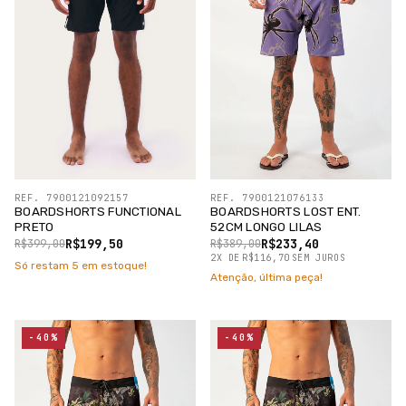
REF. 7900121092157
REF. 7900121076133
BOARDSHORTS FUNCTIONAL
BOARDSHORTS LOST ENT.
PRETO
52CM LONGO LILAS
R$199,50
R$233,40
R$399,00
R$389,00
2
X
DE
R$116,70
SEM JUROS
Só restam
5
em estoque!
Atenção, última peça!
-40%
-40%