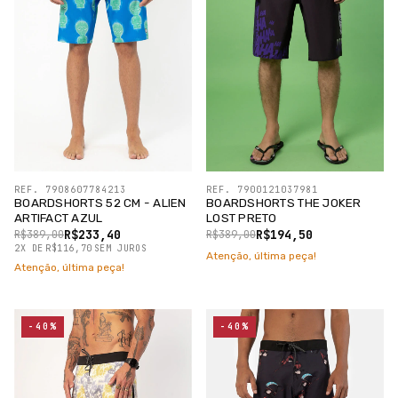
REF. 7908607784213
REF. 7900121037981
BOARDSHORTS 52 CM - ALIEN
BOARDSHORTS THE JOKER
ARTIFACT AZUL
LOST PRETO
R$233,40
R$194,50
R$389,00
R$389,00
2
X
DE
R$116,70
SEM JUROS
Atenção, última peça!
Atenção, última peça!
-40%
-40%