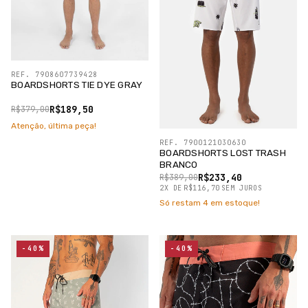
REF. 7908607739428
BOARDSHORTS TIE DYE GRAY
R$189,50
R$379,00
Atenção, última peça!
REF. 7900121030630
BOARDSHORTS LOST TRASH
BRANCO
R$233,40
R$389,00
2
X
DE
R$116,70
SEM JUROS
Só restam
4
em estoque!
-40%
-40%