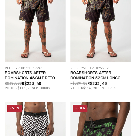
REF. 7900121069241
REF. 7900121075952
BOARSHORTS AFTER
BOARSHORTS AFTER
DOMINATION 48CM PRETO
DOMINATION 52CM LONGO
PRETO
R$233,40
R$233,40
R$389,00
R$389,00
2
X
DE
R$116,70
SEM JUROS
2
X
DE
R$116,70
SEM JUROS
-50%
-50%