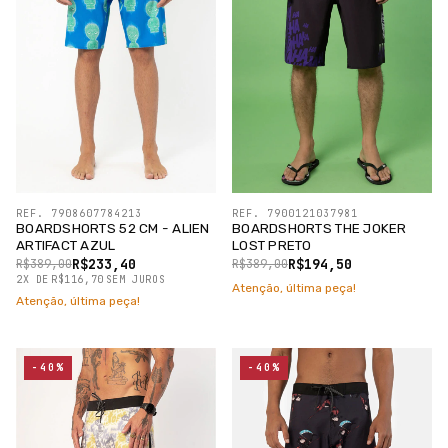
REF. 7908607784213
REF. 7900121037981
BOARDSHORTS 52 CM - ALIEN
BOARDSHORTS THE JOKER
ARTIFACT AZUL
LOST PRETO
R$233,40
R$194,50
R$389,00
R$389,00
2
X
DE
R$116,70
SEM JUROS
Atenção, última peça!
Atenção, última peça!
-40%
-40%