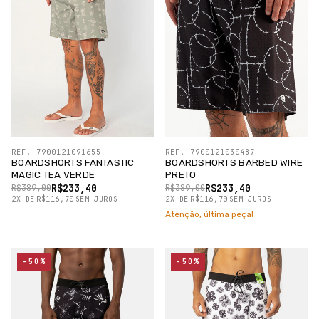
REF. 7900121091655
REF. 7900121030487
BOARDSHORTS FANTASTIC
BOARDSHORTS BARBED WIRE
MAGIC TEA VERDE
PRETO
R$233,40
R$233,40
R$389,00
R$389,00
2
X
DE
R$116,70
SEM JUROS
2
X
DE
R$116,70
SEM JUROS
Atenção, última peça!
-50%
-50%