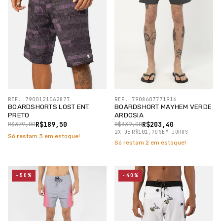
REF. 7900121062877
REF. 7908607771916
BOARDSHORTS LOST ENT.
BOARDSHORT MAYHEM VERDE
PRETO
ARDOSIA
R$189,50
R$203,40
R$379,00
R$339,00
2
X
DE
R$101,70
SEM JUROS
Só restam
3
em estoque!
Só restam
2
em estoque!
-50%
-40%