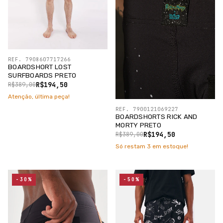
REF. 7908607717266
BOARDSHORT LOST
SURFBOARDS PRETO
R$194,50
R$389,00
Atenção, última peça!
REF. 7900121069227
BOARDSHORTS RICK AND
MORTY PRETO
R$194,50
R$389,00
Só restam
3
em estoque!
-30%
-50%