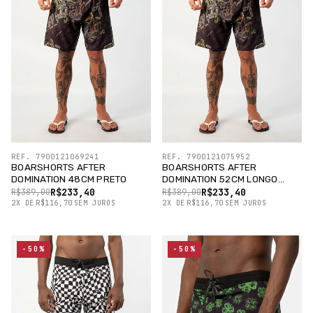
REF. 7900121069241
REF. 7900121075952
BOARSHORTS AFTER
BOARSHORTS AFTER
DOMINATION 48CM PRETO
DOMINATION 52CM LONGO
PRETO
R$233,40
R$233,40
R$389,00
R$389,00
2
X
DE
R$116,70
SEM JUROS
2
X
DE
R$116,70
SEM JUROS
-50%
-50%