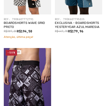
REF. 7908607772791
REF. 7908607795035
BOARDSHORTS WAVE GRID
EXCLUSIVA - BOARDSHORTS
PRETO
YESTERYEAR AZUL MARESIA
R$194,50
R$179,96
R$389,00
R$449,90
Atenção, última peça!
ESGOTADO
-50%