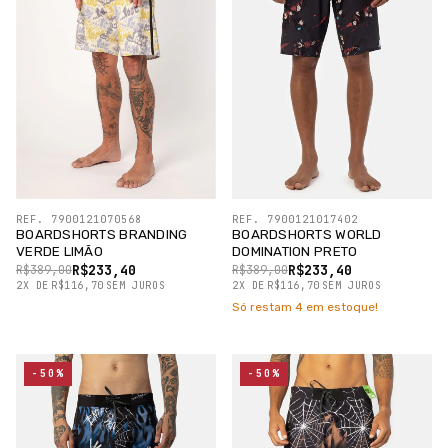
REF. 7900121070568
REF. 7900121017402
BOARDSHORTS BRANDING
BOARDSHORTS WORLD
VERDE LIMÃO
DOMINATION PRETO
R$233,40
R$233,40
R$389,00
R$389,00
2
X
DE
R$116,70
SEM JUROS
2
X
DE
R$116,70
SEM JUROS
Só restam
4
em estoque!
-50%
-50%