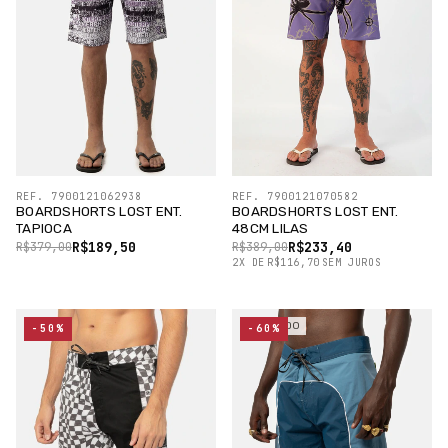
REF. 7900121062938
REF. 7900121070582
BOARDSHORTS LOST ENT.
BOARDSHORTS LOST ENT.
TAPIOCA
48CM LILAS
R$189,50
R$233,40
R$379,00
R$389,00
2
X
DE
R$116,70
SEM JUROS
ESGOTADO
-50%
-60%