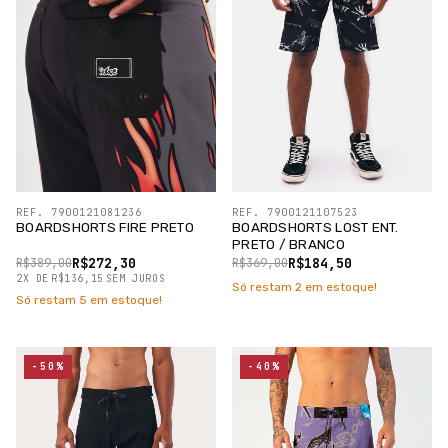
REF. 7900121081236
REF. 7900121107523
BOARDSHORTS FIRE PRETO
BOARDSHORTS LOST ENT.
PRETO / BRANCO
R$272,30
R$184,50
R$389,00
R$369,00
2
X
DE
R$136,15
SEM JUROS
Só restam
2
em estoque!
Só restam
5
em estoque!
-50%
-40%