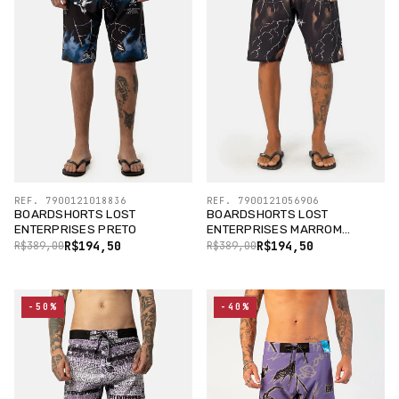
REF. 7900121018836
REF. 7900121056906
BOARDSHORTS LOST
BOARDSHORTS LOST
ENTERPRISES PRETO
ENTERPRISES MARROM
CHOCOLAT
R$194,50
R$194,50
R$389,00
R$389,00
-50%
-40%