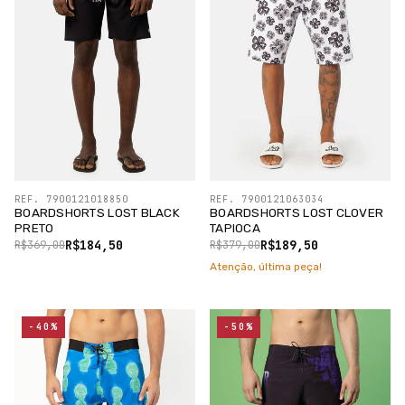
REF. 7900121018850
REF. 7900121063034
BOARDSHORTS LOST BLACK
BOARDSHORTS LOST CLOVER
PRETO
TAPIOCA
R$184,50
R$189,50
R$369,00
R$379,00
Atenção, última peça!
-40%
-50%