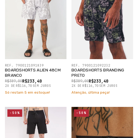
REF. 7900121091839
REF. 7900121092232
BOARDSHORTS ALIEN 48CM
BOARDSHORTS BRANDING
BRANCO
PRETO
R$233,40
R$233,40
R$389,00
R$389,00
2
X
DE
R$116,70
SEM JUROS
2
X
DE
R$116,70
SEM JUROS
Só restam
5
em estoque!
Atenção, última peça!
-50%
-50%