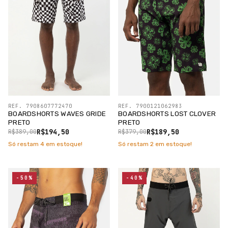
REF. 7908607772470
REF. 7900121062983
BOARDSHORTS WAVES GRIDE
BOARDSHORTS LOST CLOVER
PRETO
PRETO
R$194,50
R$189,50
R$389,00
R$379,00
Só restam
4
em estoque!
Só restam
2
em estoque!
-50%
-40%