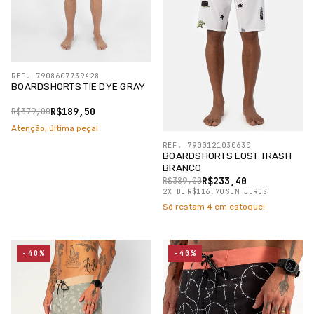
REF. 7908607739428
BOARDSHORTS TIE DYE GRAY
R$189,50
R$379,00
Atenção, última peça!
REF. 7900121030630
BOARDSHORTS LOST TRASH
BRANCO
R$233,40
R$389,00
2
X
DE
R$116,70
SEM JUROS
Só restam
4
em estoque!
-40%
-40%