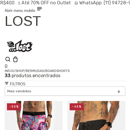
0
Até
70% OFF
no Outlet
WhatsApp:
(11) 94728-9569
Abrir menu mobile
LOST
0
INÍCIO
/
SHOP
/
BERMUDAS
/
BOARDSHORTS
33
produtos encontrados
Olá, visitante
Entrar /
FILTROS
Cadastrar
Shop
Lançamentos
HOT
Linhas
-50%
-40%
Especiais
Outlet
SALE