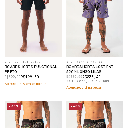
REF. 7900121092157
REF. 7900121076133
BOARDSHORTS FUNCTIONAL
BOARDSHORTS LOST ENT.
PRETO
52CM LONGO LILAS
R$199,50
R$233,40
R$399,00
R$389,00
2
X
DE
R$116,70
SEM JUROS
Só restam
5
em estoque!
Atenção, última peça!
-40%
-40%