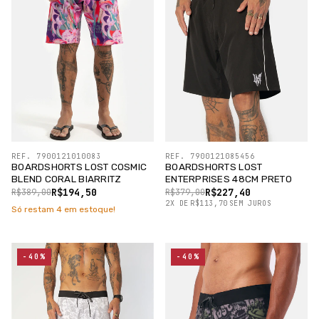
REF. 7900121010083
REF. 7900121085456
BOARDSHORTS LOST COSMIC
BOARDSHORTS LOST
BLEND CORAL BIARRITZ
ENTERPRISES 48CM PRETO
R$194,50
R$227,40
R$389,00
R$379,00
2
X
DE
R$113,70
SEM JUROS
Só restam
4
em estoque!
-40%
-40%