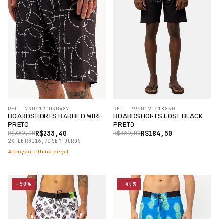
REF. 7900121030487
REF. 7900121018850
BOARDSHORTS BARBED WIRE
BOARDSHORTS LOST BLACK
PRETO
PRETO
R$233,40
R$184,50
R$389,00
R$369,00
2
X
DE
R$116,70
SEM JUROS
Atenção, última peça!
-50%
-40%