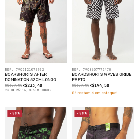
REF. 7900121075952
REF. 7908607772470
BOARSHORTS AFTER
BOARDSHORTS WAVES GRIDE
DOMINATION 52CM LONGO
PRETO
PRETO
R$233,40
R$194,50
R$389,00
R$389,00
2
X
DE
R$116,70
SEM JUROS
Só restam
4
em estoque!
-50%
-50%