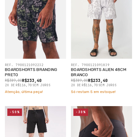
REF. 7900121092232
REF. 7900121091839
BOARDSHORTS BRANDING
BOARDSHORTS ALIEN 48CM
PRETO
BRANCO
R$233,40
R$233,40
R$389,00
R$389,00
2
X
DE
R$116,70
SEM JUROS
2
X
DE
R$116,70
SEM JUROS
Atenção, última peça!
Só restam
5
em estoque!
-50%
-30%