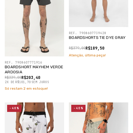
REF. 7908607739428
BOARDSHORTS TIE DYE GRAY
R$189,50
R$379,00
Atenção, última peça!
REF. 7908607771916
BOARDSHORT MAYHEM VERDE
ARDOSIA
R$203,40
R$339,00
2
X
DE
R$101,70
SEM JUROS
Só restam
2
em estoque!
-40%
-40%