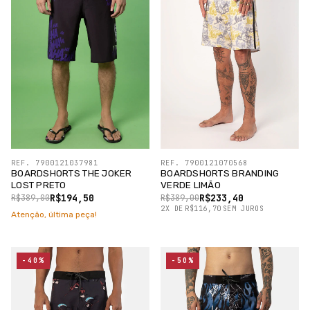
REF. 7900121037981
REF. 7900121070568
BOARDSHORTS THE JOKER
BOARDSHORTS BRANDING
LOST PRETO
VERDE LIMÃO
R$194,50
R$233,40
R$389,00
R$389,00
2
X
DE
R$116,70
SEM JUROS
Atenção, última peça!
-40%
-50%