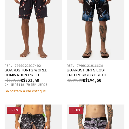
REF. 7900121017402
REF. 7900121018836
BOARDSHORTS WORLD
BOARDSHORTS LOST
DOMINATION PRETO
ENTERPRISES PRETO
R$233,40
R$194,50
R$389,00
R$389,00
2
X
DE
R$116,70
SEM JUROS
Só restam
4
em estoque!
-50%
-50%