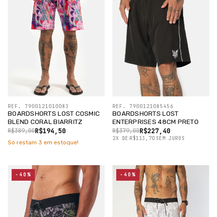
REF. 7900121010083
REF. 7900121085456
BOARDSHORTS LOST COSMIC
BOARDSHORTS LOST
BLEND CORAL BIARRITZ
ENTERPRISES 48CM PRETO
R$194,50
R$227,40
R$389,00
R$379,00
2
X
DE
R$113,70
SEM JUROS
Só restam
3
em estoque!
-40%
-40%