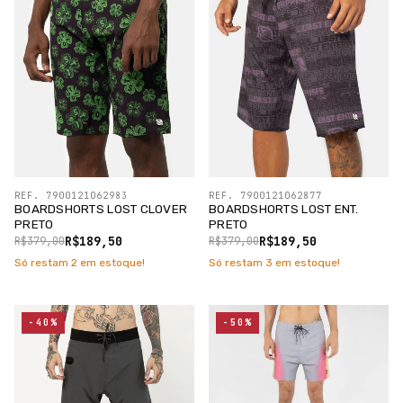
REF. 7900121062983
REF. 7900121062877
BOARDSHORTS LOST CLOVER
BOARDSHORTS LOST ENT.
PRETO
PRETO
R$189,50
R$189,50
R$379,00
R$379,00
Só restam
2
em estoque!
Só restam
3
em estoque!
-40%
-50%