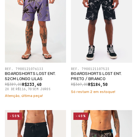
REF. 7900121076133
REF. 7900121107523
BOARDSHORTS LOST ENT.
BOARDSHORTS LOST ENT.
52CM LONGO LILAS
PRETO / BRANCO
R$233,40
R$184,50
R$389,00
R$369,00
2
X
DE
R$116,70
SEM JUROS
Só restam
2
em estoque!
Atenção, última peça!
-50%
-40%