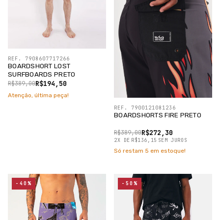
REF. 7908607717266
BOARDSHORT LOST
SURFBOARDS PRETO
R$194,50
R$389,00
Atenção, última peça!
REF. 7900121081236
BOARDSHORTS FIRE PRETO
R$272,30
R$389,00
2
X
DE
R$136,15
SEM JUROS
Só restam
5
em estoque!
-40%
-50%