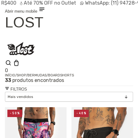
0
Até
70% OFF
no Outlet
WhatsApp:
(11) 94728-9569
Abrir menu mobile
LOST
0
INÍCIO
/
SHOP
/
BERMUDAS
/
BOARDSHORTS
33
produtos encontrados
Olá, visitante
Entrar /
FILTROS
Cadastrar
Shop
Lançamentos
HOT
Linhas
-50%
-40%
Especiais
Outlet
SALE