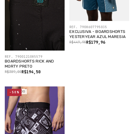
REF. 7908607795035
EXCLUSIVA - BOARDSHORTS
YESTERYEAR AZUL MARESIA
R$179,96
R$449,90
REF. 7900121085579
BOARDSHORTS RICK AND
MORTY PRETO
R$194,50
R$389,00
ESGOTADO
-50%