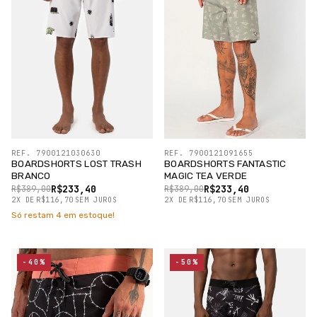
REF. 7900121030630
REF. 7900121091655
BOARDSHORTS LOST TRASH
BOARDSHORTS FANTASTIC
BRANCO
MAGIC TEA VERDE
R$233,40
R$233,40
R$389,00
R$389,00
2
X
DE
R$116,70
SEM JUROS
2
X
DE
R$116,70
SEM JUROS
Só restam
4
em estoque!
-40%
-50%