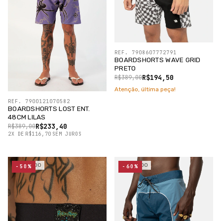
REF. 7908607772791
BOARDSHORTS WAVE GRID
PRETO
R$194,50
R$389,00
Atenção, última peça!
REF. 7900121070582
BOARDSHORTS LOST ENT.
48CM LILAS
R$233,40
R$389,00
2
X
DE
R$116,70
SEM JUROS
ESGOTADO
ESGOTADO
-50%
-60%