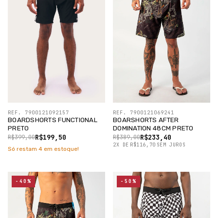
REF. 7900121092157
REF. 7900121069241
BOARDSHORTS FUNCTIONAL
BOARSHORTS AFTER
PRETO
DOMINATION 48CM PRETO
R$199,50
R$233,40
R$399,00
R$389,00
2
X
DE
R$116,70
SEM JUROS
Só restam
4
em estoque!
-40%
-50%