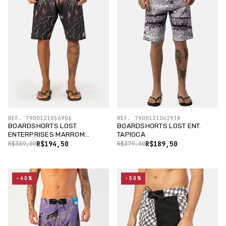
REF. 7900121056906
REF. 7900121062938
BOARDSHORTS LOST
BOARDSHORTS LOST ENT.
ENTERPRISES MARROM
TAPIOCA
CHOCOLAT
R$194,50
R$189,50
R$389,00
R$379,00
-40%
-50%