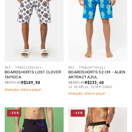
REF. 7900121063034
REF. 7908607784213
BOARDSHORTS LOST CLOVER
BOARDSHORTS 52 CM - ALIEN
TAPIOCA
ARTIFACT AZUL
R$189,50
R$233,40
R$379,00
R$389,00
2
X
DE
R$116,70
SEM JUROS
Atenção, última peça!
Atenção, última peça!
-50%
-40%