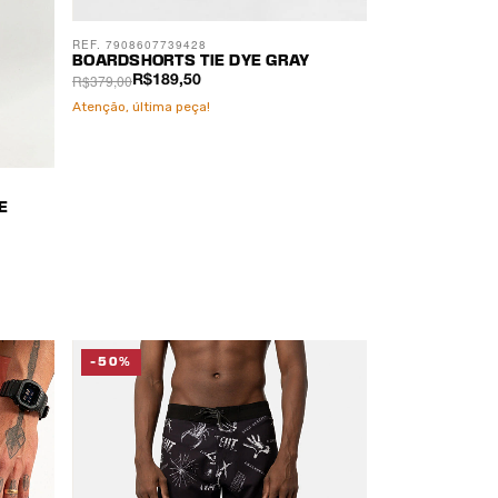
REF. 7908607739428
BOARDSHORTS TIE DYE GRAY
R$379,00
R$189,50
Atenção, última peça!
E
-50%