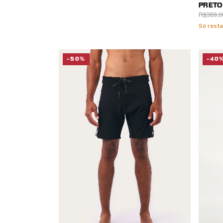
PRETO
R$389,0
Só rest
-50%
-40