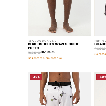
REF. 7908607772470
REF. 79
BOARDSHORTS WAVES GRIDE
BOARD
R$379,0
PRETO
R$389,00
R$194,50
Só rest
Só restam
4
em estoque!
-40%
-40