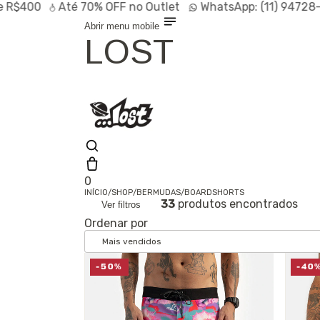
Até
70% OFF
no Outlet
WhatsApp:
(11) 94728-9569
Abrir menu mobile
LOST
0
INÍCIO
/
SHOP
/
BERMUDAS
/
BOARDSHORTS
33
produtos encontrados
Ver filtros
Olá, visitante
Ordenar por
Entrar /
Cadastrar
Shop
Lançamentos
HOT
-50%
-40
Linhas
Especiais
Outlet
SALE