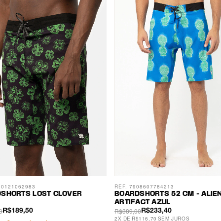
00121062983
REF. 7908607784213
SHORTS LOST CLOVER
BOARDSHORTS 52 CM - ALIE
ARTIFACT AZUL
0
R$389,00
R$189,50
R$233,40
2
X
DE
R$116,70
SEM JUROS