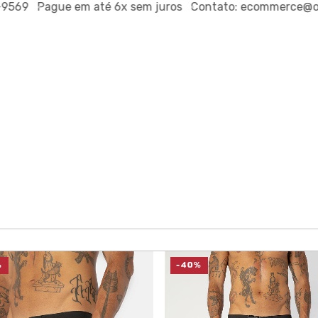
Pague em até
6x sem juros
Contato:
ecommerce@outsidec
%
-40%