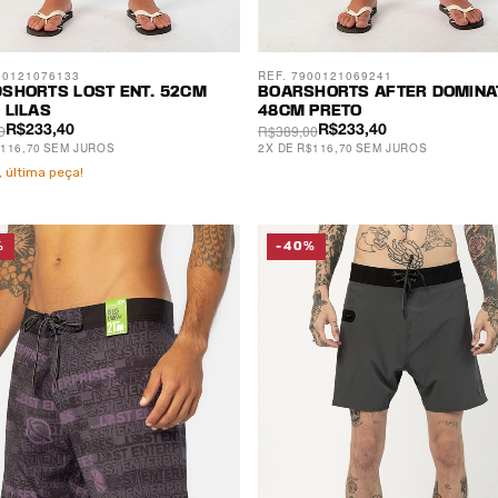
00121076133
REF. 7900121069241
SHORTS LOST ENT. 52CM
BOARSHORTS AFTER DOMINA
 LILAS
48CM PRETO
0
R$389,00
R$233,40
R$233,40
116,70
SEM JUROS
2
X
DE
R$116,70
SEM JUROS
 última peça!
%
-40%