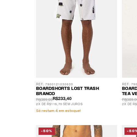
REF. 7900121030630
REF. 79
BOARDSHORTS LOST TRASH
BOARD
BRANCO
TEA V
R$389,00
R$389,0
R$233,40
2
X
DE
R$116,70
SEM JUROS
2
X
DE
R$
Só restam
4
em estoque!
-50%
-50