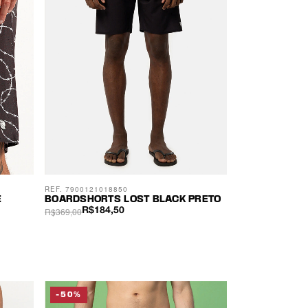
REF. 7900121018850
E
BOARDSHORTS LOST BLACK PRETO
R$369,00
R$184,50
-50%