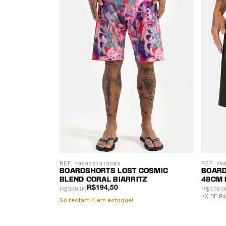
REF. 7900121010083
REF. 79
BOARDSHORTS LOST COSMIC
BOARD
BLEND CORAL BIARRITZ
48CM 
R$389,00
R$379,0
R$194,50
2
X
DE
R$
Só restam
4
em estoque!