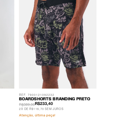
REF. 7900121092232
BOARDSHORTS BRANDING PRETO
R$389,00
R$233,40
2
X
DE
R$116,70
SEM JUROS
Atenção, última peça!