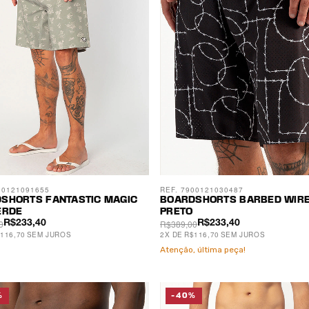
00121091655
REF. 7900121030487
SHORTS FANTASTIC MAGIC
BOARDSHORTS BARBED WIR
ERDE
PRETO
0
R$389,00
R$233,40
R$233,40
116,70
SEM JUROS
2
X
DE
R$116,70
SEM JUROS
Atenção, última peça!
%
-40%