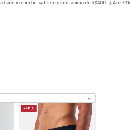
o.com.br
Frete
grátis
acima de R$400
Até
70% OFF
no
-40%