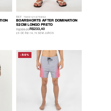
REF. 7900121075952
TION
BOARSHORTS AFTER DOMINATION
52CM LONGO PRETO
R$389,00
R$233,40
2
X
DE
R$116,70
SEM JUROS
-50%