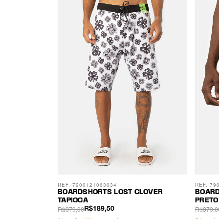
REF. 7900121063034
REF. 79
BOARDSHORTS LOST CLOVER
BOARD
TAPIOCA
PRETO
R$379,00
R$379,0
R$189,50