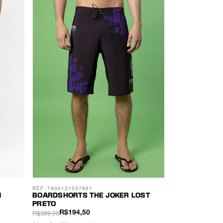
REF. 7900121037981
N
BOARDSHORTS THE JOKER LOST
PRETO
R$389,00
R$194,50