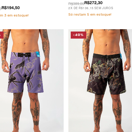
R$389,00
R$272,30
0
2
X
DE
R$136,15
SEM JUROS
R$194,50
Só restam
5
em estoque!
am
3
em estoque!
%
-40%