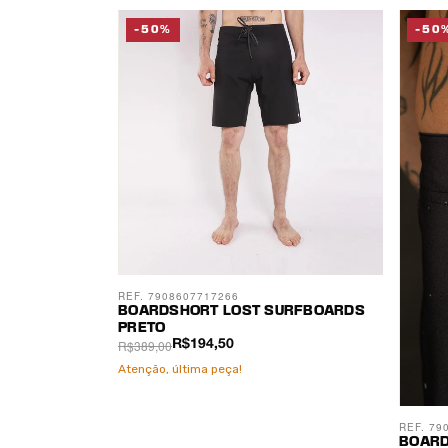
-50%
-50
REF. 7908607717266
BOARDSHORT LOST SURFBOARDS
PRETO
R$389,00
R$194,50
Atenção, última peça!
REF. 79
BOARD