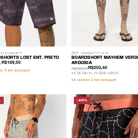
00121062877
REF. 7908607771916
SHORTS LOST ENT. PRETO
BOARDSHORT MAYHEM VERD
0
R$189,50
ARDOSIA
R$339,00
R$203,40
am
3
em estoque!
2
X
DE
R$101,70
SEM JUROS
Só restam
2
em estoque!
%
-40%