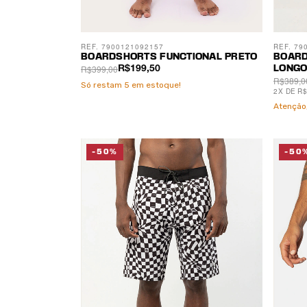
REF. 7900121092157
REF. 79
BOARDSHORTS FUNCTIONAL PRETO
BOARD
R$399,00
R$199,50
LONGO
R$389,0
Só restam
5
em estoque!
2
X
DE
R$
Atenção,
-50%
-50