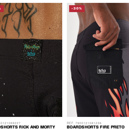
%
-30%
00121069227
REF. 7900121081236
SHORTS RICK AND MORTY
BOARDSHORTS FIRE PRETO