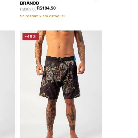
BRANCO
R$369,00
R$184,50
Só restam
2
em estoque!
-40%