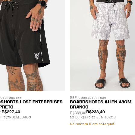
00121085456
REF. 7900121091839
SHORTS LOST ENTERPRISES
BOARDSHORTS ALIEN 48CM
PRETO
BRANCO
0
R$389,00
R$227,40
R$233,40
113,70
SEM JUROS
2
X
DE
R$116,70
SEM JUROS
Só restam
5
em estoque!