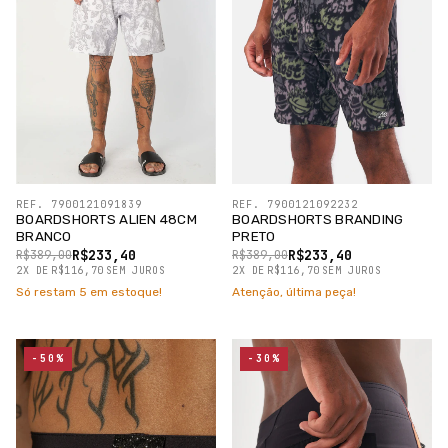
REF. 7900121091839
REF. 7900121092232
BOARDSHORTS ALIEN 48CM
BOARDSHORTS BRANDING
BRANCO
PRETO
R$233,40
R$233,40
R$389,00
R$389,00
2
X
DE
R$116,70
SEM JUROS
2
X
DE
R$116,70
SEM JUROS
Só restam
5
em estoque!
Atenção, última peça!
-50%
-30%