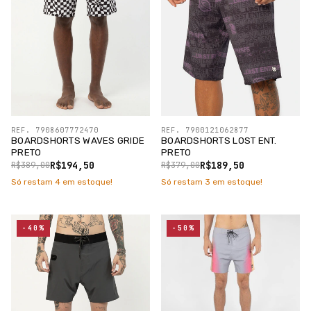
REF. 7908607772470
REF. 7900121062877
BOARDSHORTS WAVES GRIDE
BOARDSHORTS LOST ENT.
PRETO
PRETO
R$194,50
R$189,50
R$389,00
R$379,00
Só restam
4
em estoque!
Só restam
3
em estoque!
-40%
-50%