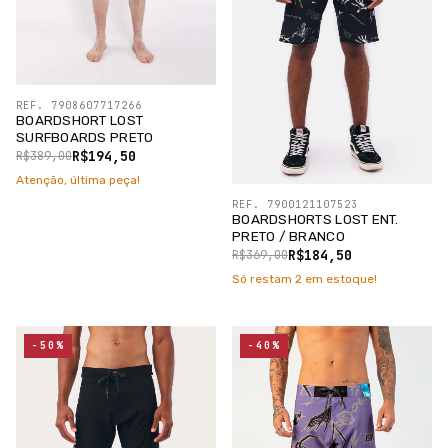
REF. 7908607717266
BOARDSHORT LOST
SURFBOARDS PRETO
R$194,50
R$389,00
Atenção, última peça!
REF. 7900121107523
BOARDSHORTS LOST ENT.
PRETO / BRANCO
R$184,50
R$369,00
Só restam
2
em estoque!
-50%
-40%