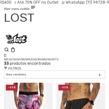
0
Até
70% OFF
no Outlet
WhatsApp:
(11) 94728-9569
Abrir menu mobile
LOST
0
INÍCIO
/
SHOP
/
BERMUDAS
/
BOARDSHORTS
33
produtos encontrados
Shop
FILTROS
Lançamentos
HOT
Linhas
Especiais
Outlet
SALE
-50%
-40%