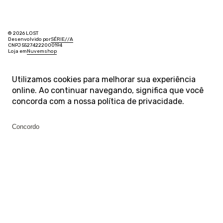
© 2026 LOST
Desenvolvido por
SÉRIE
/
/
A
CNPJ 55274222000194
Loja em
Nuvemshop
Utilizamos cookies para melhorar sua experiência
online. Ao continuar navegando, significa que você
concorda com a nossa
política de privacidade
.
Concordo