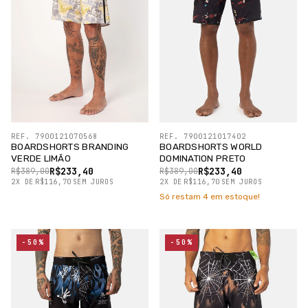
REF. 7900121070568
REF. 7900121017402
BOARDSHORTS BRANDING
BOARDSHORTS WORLD
VERDE LIMÃO
DOMINATION PRETO
R$233,40
R$233,40
R$389,00
R$389,00
2
X
DE
R$116,70
SEM JUROS
2
X
DE
R$116,70
SEM JUROS
Só restam
4
em estoque!
-50%
-50%