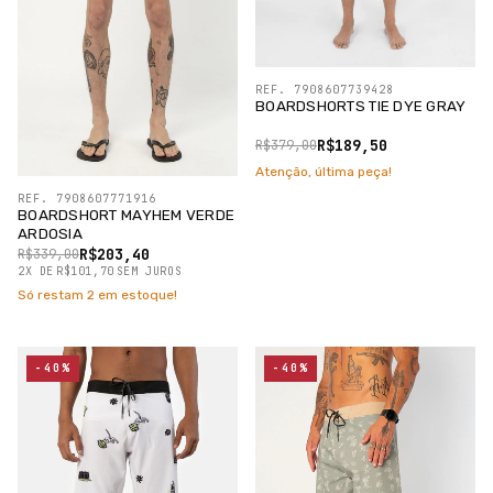
REF. 7908607739428
BOARDSHORTS TIE DYE GRAY
R$189,50
R$379,00
Atenção, última peça!
REF. 7908607771916
BOARDSHORT MAYHEM VERDE
ARDOSIA
R$203,40
R$339,00
2
X
DE
R$101,70
SEM JUROS
Só restam
2
em estoque!
-40%
-40%