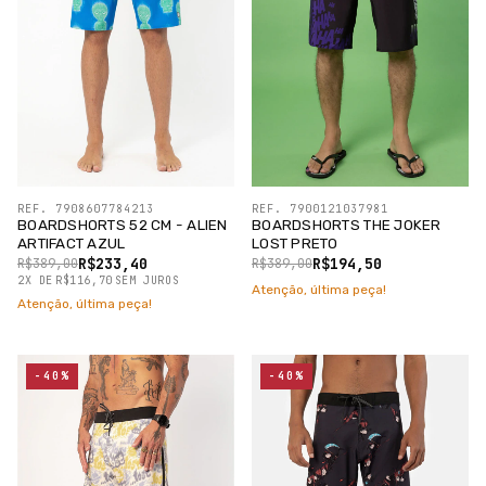
REF. 7908607784213
REF. 7900121037981
BOARDSHORTS 52 CM - ALIEN
BOARDSHORTS THE JOKER
ARTIFACT AZUL
LOST PRETO
R$233,40
R$194,50
R$389,00
R$389,00
2
X
DE
R$116,70
SEM JUROS
Atenção, última peça!
Atenção, última peça!
-40%
-40%