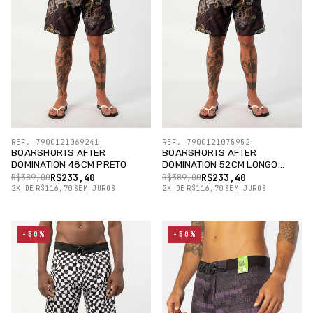
REF. 7900121069241
REF. 7900121075952
BOARSHORTS AFTER
BOARSHORTS AFTER
DOMINATION 48CM PRETO
DOMINATION 52CM LONGO
PRETO
R$233,40
R$233,40
R$389,00
R$389,00
2
X
DE
R$116,70
SEM JUROS
2
X
DE
R$116,70
SEM JUROS
-50%
-50%