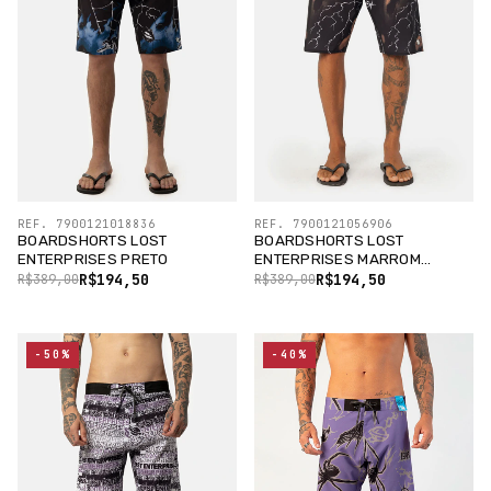
REF. 7900121018836
REF. 7900121056906
BOARDSHORTS LOST
BOARDSHORTS LOST
ENTERPRISES PRETO
ENTERPRISES MARROM
CHOCOLAT
R$194,50
R$194,50
R$389,00
R$389,00
-50%
-40%