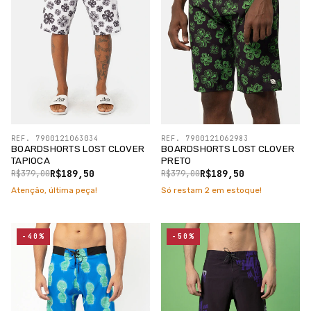
REF. 7900121063034
REF. 7900121062983
BOARDSHORTS LOST CLOVER
BOARDSHORTS LOST CLOVER
TAPIOCA
PRETO
R$189,50
R$189,50
R$379,00
R$379,00
Atenção, última peça!
Só restam
2
em estoque!
-40%
-50%