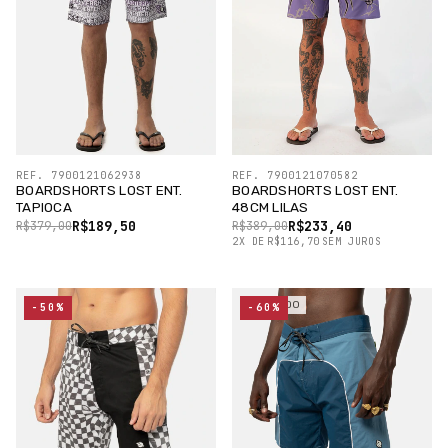
REF. 7900121062938
REF. 7900121070582
BOARDSHORTS LOST ENT.
BOARDSHORTS LOST ENT.
TAPIOCA
48CM LILAS
R$189,50
R$233,40
R$379,00
R$389,00
2
X
DE
R$116,70
SEM JUROS
ESGOTADO
-50%
-60%