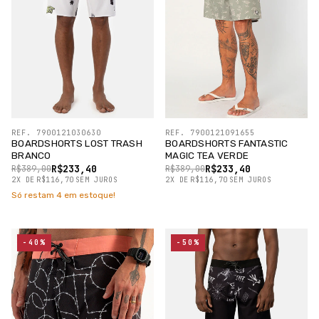
REF. 7900121030630
REF. 7900121091655
BOARDSHORTS LOST TRASH
BOARDSHORTS FANTASTIC
BRANCO
MAGIC TEA VERDE
R$233,40
R$233,40
R$389,00
R$389,00
2
X
DE
R$116,70
SEM JUROS
2
X
DE
R$116,70
SEM JUROS
Só restam
4
em estoque!
-40%
-50%