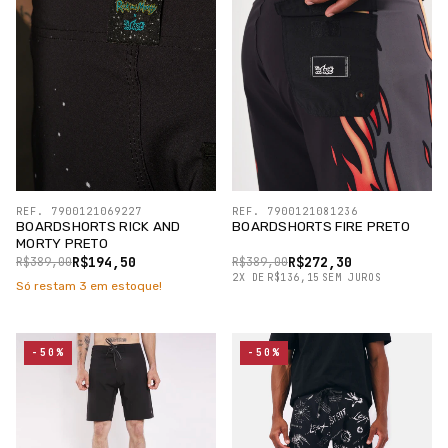
REF. 7900121069227
REF. 7900121081236
BOARDSHORTS RICK AND
BOARDSHORTS FIRE PRETO
MORTY PRETO
R$194,50
R$272,30
R$389,00
R$389,00
2
X
DE
R$136,15
SEM JUROS
Só restam
3
em estoque!
-50%
-50%