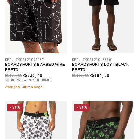
REF. 7900121030487
REF. 7900121018850
BOARDSHORTS BARBED WIRE
BOARDSHORTS LOST BLACK
PRETO
PRETO
R$233,40
R$184,50
R$389,00
R$369,00
2
X
DE
R$116,70
SEM JUROS
Atenção, última peça!
-50%
-50%