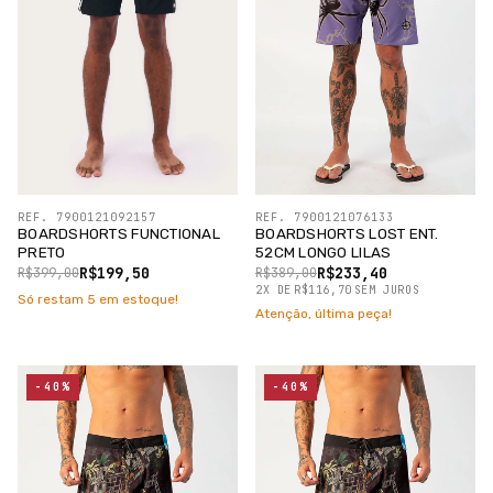
REF. 7900121092157
REF. 7900121076133
BOARDSHORTS FUNCTIONAL
BOARDSHORTS LOST ENT.
PRETO
52CM LONGO LILAS
R$199,50
R$233,40
R$399,00
R$389,00
2
X
DE
R$116,70
SEM JUROS
Só restam
5
em estoque!
Atenção, última peça!
-40%
-40%