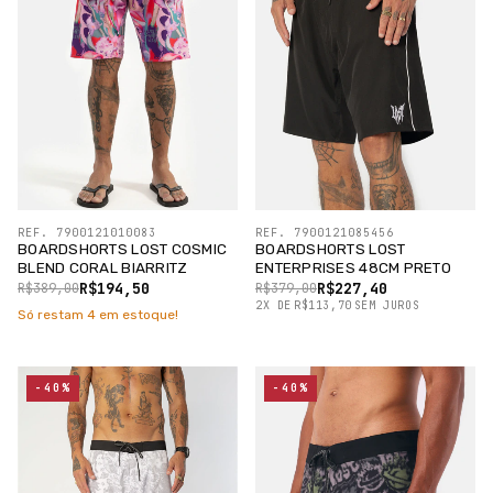
REF. 7900121010083
REF. 7900121085456
BOARDSHORTS LOST COSMIC
BOARDSHORTS LOST
BLEND CORAL BIARRITZ
ENTERPRISES 48CM PRETO
R$194,50
R$227,40
R$389,00
R$379,00
2
X
DE
R$113,70
SEM JUROS
Só restam
4
em estoque!
-40%
-40%