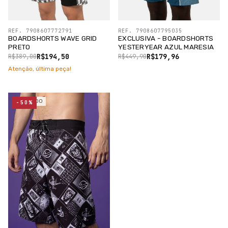
REF. 7908607772791
REF. 7908607795035
BOARDSHORTS WAVE GRID
EXCLUSIVA - BOARDSHORTS
PRETO
YESTERYEAR AZUL MARESIA
R$194,50
R$179,96
R$389,00
R$449,90
Atenção, última peça!
ESGOTADO
-50%