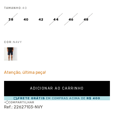
TAMANHO:
40
38
40
42
44
46
48
COR:
NAVY
Atenção, última peça!
FRETE GRÁTIS
EM COMPRAS ACIMA DE
R$ 400
COMPARTILHAR
Ref.: 22627103-NVY