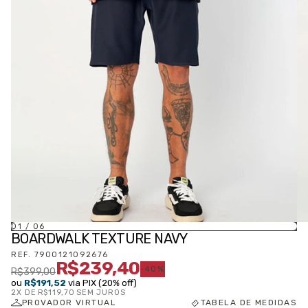
01
/
06
BOARDWALK TEXTURE NAVY
REF.
7900121092676
R$239,40
-
40
%
R$399,00
ou
R$191,52
via PIX (20% off)
2
X DE
R$119,70
SEM JUROS
PROVADOR VIRTUAL
TABELA DE MEDIDAS