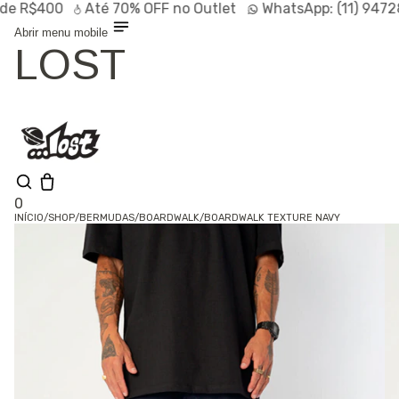
$400
Até
70% OFF
no Outlet
WhatsApp:
(11) 94728-9
Abrir menu mobile
LOST
0
INÍCIO
/
SHOP
/
BERMUDAS
/
BOARDWALK
/
BOARDWALK TEXTURE NAVY
Olá, visitante
Entrar /
Cadastrar
Shop
Lançamentos
HOT
Linhas
Especiais
Outlet
SALE