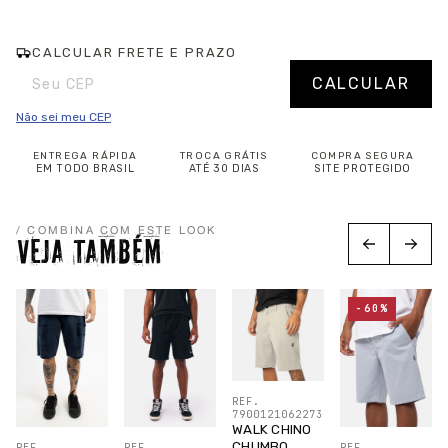
CALCULAR FRETE E PRAZO
Entregas para o CEP:
Alterar CEP
CALCULAR
Não sei meu CEP
ENTREGA RÁPIDA
TROCA GRÁTIS
COMPRA SEGURA
EM TODO BRASIL
ATÉ 30 DIAS
SITE PROTEGIDO
/ COMBINA COM ESTE LOOK
VEJA TAMBÉM
-60%
REF.
7900121062273
WALK CHINO
CHUMBO
REF.
REF.
REF.