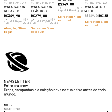
7908512919915
7900121102719
7908607765465
R$349,00
WALK SARJA
WALK SARJA
WALK CHINO
X
SEM
3
R$116,33
RELAXED
ELÁSTICO
AZUL
DE
JUROS
DESTROYED
PRETO
MARESIA
R$349,90
R$279,00
R$155,
R$389,00
Só restam
4
em
PRETO
X
SEM
X
SEM
estoque!
3
R$116,63
2
R$139,50
Só restam
3
em
DE
JUROS
DE
JUROS
estoque!
Atenção, última
Só restam
3
em
peça!
estoque!
NEWSLETTER
Entre pra crew.
Drops, campanhas e a coleção nova na tua caixa antes de todo
mundo.
NOME