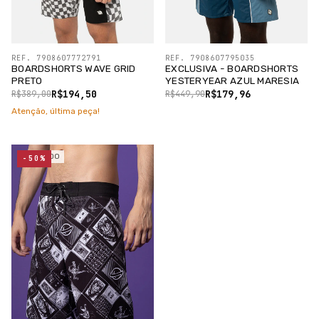
REF. 7908607772791
REF. 7908607795035
BOARDSHORTS WAVE GRID
EXCLUSIVA - BOARDSHORTS
PRETO
YESTERYEAR AZUL MARESIA
R$194,50
R$179,96
R$389,00
R$449,90
Atenção, última peça!
ESGOTADO
-50%