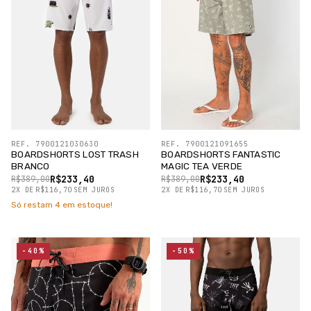
REF. 7900121030630
REF. 7900121091655
BOARDSHORTS LOST TRASH
BOARDSHORTS FANTASTIC
BRANCO
MAGIC TEA VERDE
R$233,40
R$233,40
R$389,00
R$389,00
2
X
DE
R$116,70
SEM JUROS
2
X
DE
R$116,70
SEM JUROS
Só restam
4
em estoque!
-40%
-50%