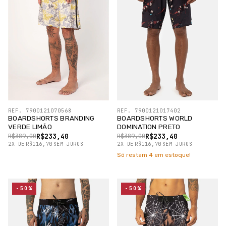
REF. 7900121070568
REF. 7900121017402
BOARDSHORTS BRANDING
BOARDSHORTS WORLD
VERDE LIMÃO
DOMINATION PRETO
R$233,40
R$233,40
R$389,00
R$389,00
2
X
DE
R$116,70
SEM JUROS
2
X
DE
R$116,70
SEM JUROS
Só restam
4
em estoque!
-50%
-50%