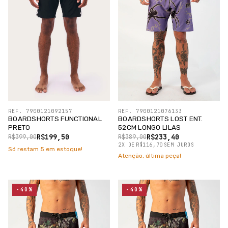
REF. 7900121092157
REF. 7900121076133
BOARDSHORTS FUNCTIONAL
BOARDSHORTS LOST ENT.
PRETO
52CM LONGO LILAS
R$199,50
R$233,40
R$399,00
R$389,00
2
X
DE
R$116,70
SEM JUROS
Só restam
5
em estoque!
Atenção, última peça!
-40%
-40%