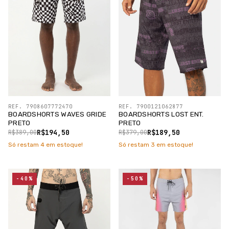
REF. 7908607772470
REF. 7900121062877
BOARDSHORTS WAVES GRIDE
BOARDSHORTS LOST ENT.
PRETO
PRETO
R$194,50
R$189,50
R$389,00
R$379,00
Só restam
4
em estoque!
Só restam
3
em estoque!
-40%
-50%