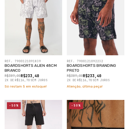
REF. 7900121091839
REF. 7900121092232
BOARDSHORTS ALIEN 48CM
BOARDSHORTS BRANDING
BRANCO
PRETO
R$233,40
R$233,40
R$389,00
R$389,00
2
X
DE
R$116,70
SEM JUROS
2
X
DE
R$116,70
SEM JUROS
Só restam
5
em estoque!
Atenção, última peça!
-50%
-50%