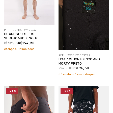
REF. 7908607717266
BOARDSHORT LOST
SURFBOARDS PRETO
R$194,50
R$389,00
Atenção, última peça!
REF. 7900121069227
BOARDSHORTS RICK AND
MORTY PRETO
R$194,50
R$389,00
Só restam
3
em estoque!
-30%
-50%