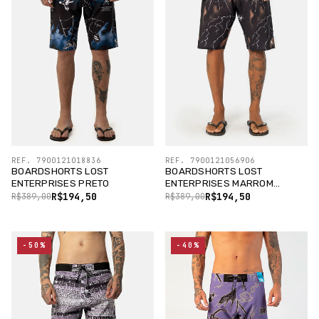
REF. 7900121018836
REF. 7900121056906
BOARDSHORTS LOST
BOARDSHORTS LOST
ENTERPRISES PRETO
ENTERPRISES MARROM
CHOCOLAT
R$194,50
R$194,50
R$389,00
R$389,00
-50%
-40%