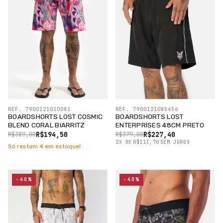
REF. 7900121010083
REF. 7900121085456
BOARDSHORTS LOST COSMIC
BOARDSHORTS LOST
BLEND CORAL BIARRITZ
ENTERPRISES 48CM PRETO
R$194,50
R$227,40
R$389,00
R$379,00
2
X
DE
R$113,70
SEM JUROS
Só restam
4
em estoque!
-40%
-40%