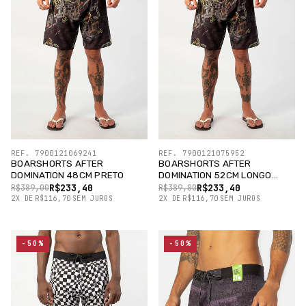
REF. 7900121069241
REF. 7900121075952
BOARSHORTS AFTER
BOARSHORTS AFTER
DOMINATION 48CM PRETO
DOMINATION 52CM LONGO
PRETO
R$233,40
R$233,40
R$389,00
R$389,00
2
X
DE
R$116,70
SEM JUROS
2
X
DE
R$116,70
SEM JUROS
-50%
-50%