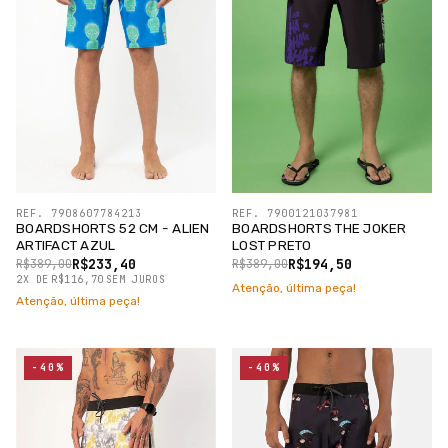
REF. 7908607784213
REF. 7900121037981
BOARDSHORTS 52 CM - ALIEN
BOARDSHORTS THE JOKER
ARTIFACT AZUL
LOST PRETO
R$233,40
R$194,50
R$389,00
R$389,00
2
X
DE
R$116,70
SEM JUROS
Atenção, última peça!
Atenção, última peça!
-40%
-40%