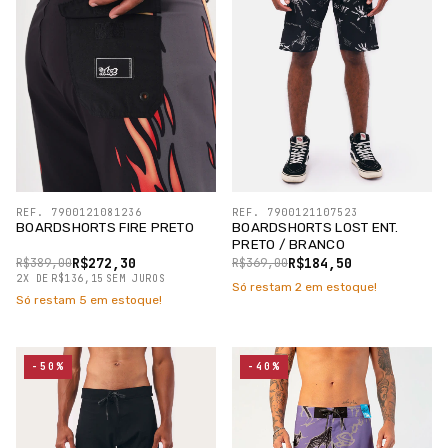
REF. 7900121081236
REF. 7900121107523
BOARDSHORTS FIRE PRETO
BOARDSHORTS LOST ENT.
PRETO / BRANCO
R$272,30
R$184,50
R$389,00
R$369,00
2
X
DE
R$136,15
SEM JUROS
Só restam
2
em estoque!
Só restam
5
em estoque!
-50%
-40%