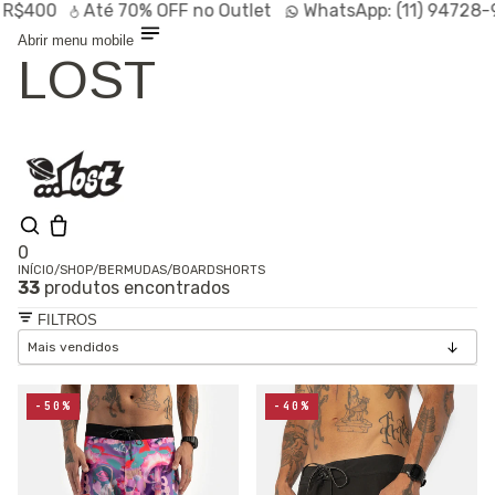
0
Até
70% OFF
no Outlet
WhatsApp:
(11) 94728-9569
Abrir menu mobile
LOST
0
INÍCIO
/
SHOP
/
BERMUDAS
/
BOARDSHORTS
33
produtos encontrados
Olá, visitante
Entrar /
FILTROS
Cadastrar
Shop
Lançamentos
HOT
Linhas
-50%
-40%
Especiais
Outlet
SALE