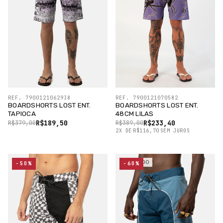
REF. 7900121062938
REF. 7900121070582
BOARDSHORTS LOST ENT.
BOARDSHORTS LOST ENT.
TAPIOCA
48CM LILAS
R$189,50
R$233,40
R$379,00
R$389,00
2
X
DE
R$116,70
SEM JUROS
ESGOTADO
-50%
-60%