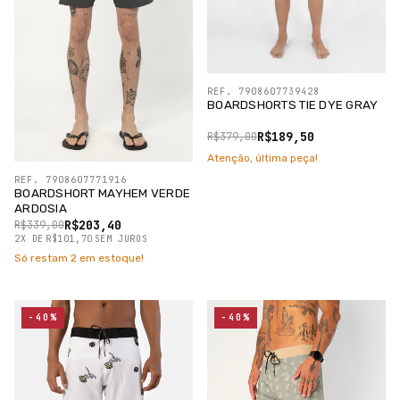
REF. 7908607739428
BOARDSHORTS TIE DYE GRAY
R$189,50
R$379,00
Atenção, última peça!
REF. 7908607771916
BOARDSHORT MAYHEM VERDE
ARDOSIA
R$203,40
R$339,00
2
X
DE
R$101,70
SEM JUROS
Só restam
2
em estoque!
-40%
-40%