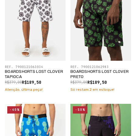
REF. 7900121063034
REF. 7900121062983
BOARDSHORTS LOST CLOVER
BOARDSHORTS LOST CLOVER
TAPIOCA
PRETO
R$189,50
R$189,50
R$379,00
R$379,00
Atenção, última peça!
Só restam
2
em estoque!
-40%
-50%