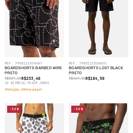
REF. 7900121030487
REF. 7900121018850
BOARDSHORTS BARBED WIRE
BOARDSHORTS LOST BLACK
PRETO
PRETO
R$233,40
R$184,50
R$389,00
R$369,00
2
X
DE
R$116,70
SEM JUROS
Atenção, última peça!
-50%
-50%