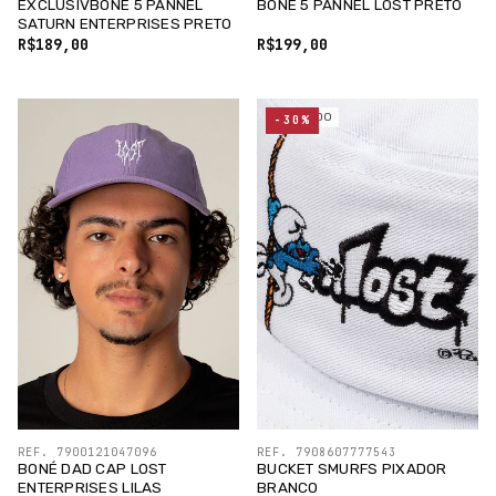
EXCLUSIVBONÉ 5 PANNEL
BONÉ 5 PANNEL LOST PRETO
SATURN ENTERPRISES PRETO
R$189,00
R$199,00
ESGOTADO
-30%
REF. 7900121047096
REF. 7908607777543
BONÉ DAD CAP LOST
BUCKET SMURFS PIXADOR
ENTERPRISES LILAS
BRANCO