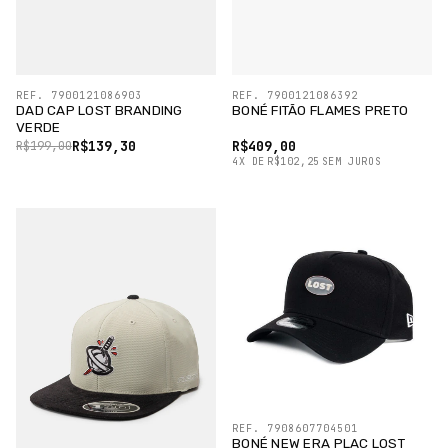
REF. 7900121086903
REF. 7900121086392
DAD CAP LOST BRANDING
BONÉ FITÃO FLAMES PRETO
VERDE
R$139,30
R$409,00
R$199,00
4
X
DE
R$102,25
SEM JUROS
REF. 7908607704501
BONÉ NEW ERA PLAC LOST