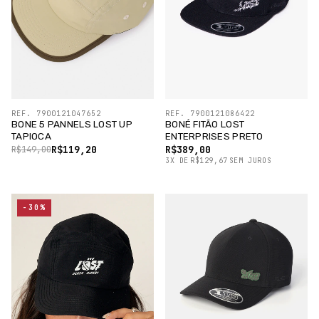
REF. 7900121047652
REF. 7900121086422
BONE 5 PANNELS LOST UP
BONÉ FITÃO LOST
TAPIOCA
ENTERPRISES PRETO
R$119,20
R$389,00
R$149,00
3
X
DE
R$129,67
SEM JUROS
-30%