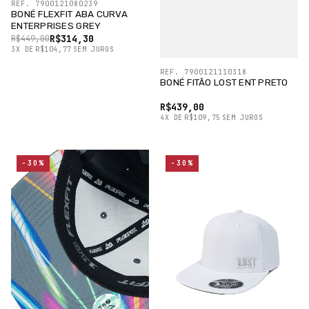
REF. 7900121080239
BONÉ FLEXFIT ABA CURVA
ENTERPRISES GREY
R$314,30
R$449,00
3
X
DE
R$104,77
SEM JUROS
REF. 7900121110318
BONÉ FITÃO LOST ENT PRETO
R$439,00
4
X
DE
R$109,75
SEM JUROS
-30%
-30%