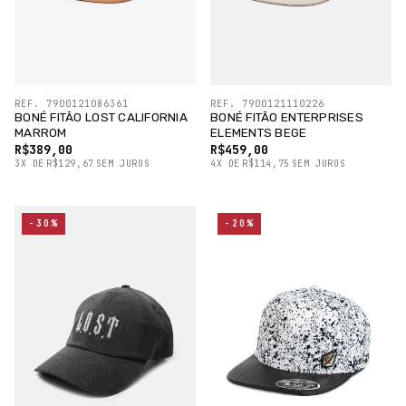
REF. 7900121086361
REF. 7900121110226
BONÉ FITÃO LOST CALIFORNIA
BONÉ FITÃO ENTERPRISES
MARROM
ELEMENTS BEGE
R$389,00
R$459,00
3
X
DE
R$129,67
SEM JUROS
4
X
DE
R$114,75
SEM JUROS
-30%
-20%