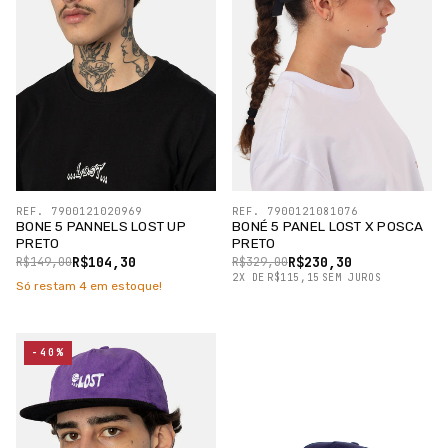
REF. 7900121020969
REF. 7900121081076
BONE 5 PANNELS LOST UP
BONÉ 5 PANEL LOST X POSCA
PRETO
PRETO
R$104,30
R$230,30
R$149,00
R$329,00
2
X
DE
R$115,15
SEM JUROS
Só restam
4
em estoque!
-40%