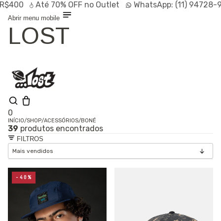
0
Até
70% OFF
no Outlet
WhatsApp:
(11) 94728-9569
Abrir menu mobile
LOST
0
INÍCIO
/
SHOP
/
ACESSÓRIOS
/
BONÉ
39
produtos encontrados
Shop
FILTROS
Lançamentos
HOT
Linhas
Especiais
Outlet
SALE
-40%