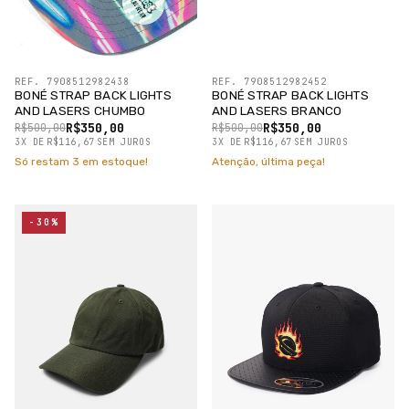
REF. 7908512982438
REF. 7908512982452
BONÉ STRAP BACK LIGHTS
BONÉ STRAP BACK LIGHTS
AND LASERS CHUMBO
AND LASERS BRANCO
R$350,00
R$350,00
R$500,00
R$500,00
3
X
DE
R$116,67
SEM JUROS
3
X
DE
R$116,67
SEM JUROS
Só restam
3
em estoque!
Atenção, última peça!
-30%