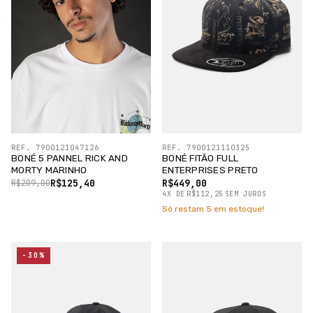
REF. 7900121047126
REF. 7900121110325
BONÉ 5 PANNEL RICK AND
BONÉ FITÃO FULL
MORTY MARINHO
ENTERPRISES PRETO
R$125,40
R$449,00
R$209,00
4
X
DE
R$112,25
SEM JUROS
Só restam
5
em estoque!
-30%