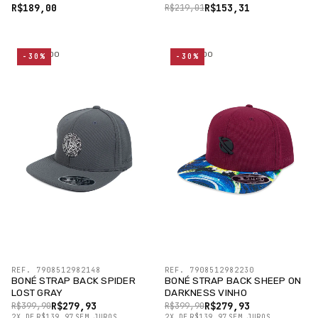
R$189,00
R$153,31
R$219,01
ESGOTADO
ESGOTADO
-30%
-30%
REF. 7908512982148
REF. 7908512982230
BONÉ STRAP BACK SPIDER
BONÉ STRAP BACK SHEEP ON
LOST GRAY
DARKNESS VINHO
R$279,93
R$279,93
R$399,90
R$399,90
2
X
DE
R$139,97
SEM JUROS
2
X
DE
R$139,97
SEM JUROS