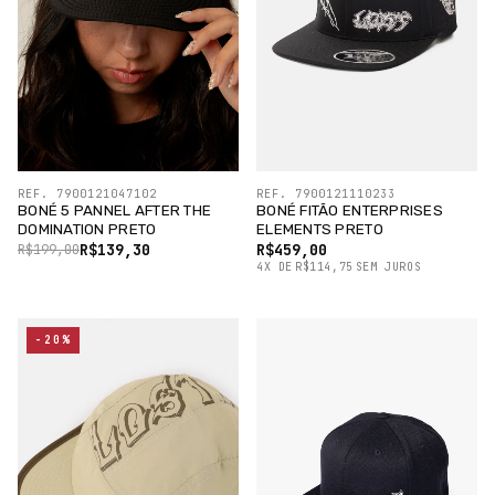
REF. 7900121047102
REF. 7900121110233
BONÉ 5 PANNEL AFTER THE
BONÉ FITÃO ENTERPRISES
DOMINATION PRETO
ELEMENTS PRETO
R$139,30
R$459,00
R$199,00
4
X
DE
R$114,75
SEM JUROS
-20%