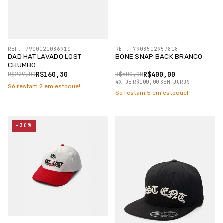
REF. 7900121086910
REF. 7908512957818
DAD HAT LAVADO LOST
BONE SNAP BACK BRANCO
CHUMBO
R$160,30
R$400,00
R$229,00
R$500,00
4
X
DE
R$100,00
SEM JUROS
Só restam
2
em estoque!
Só restam
5
em estoque!
-30%