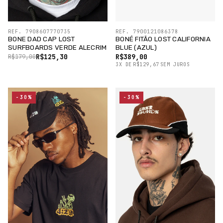
REF. 7908607770735
REF. 7900121086378
BONE DAD CAP LOST
BONÉ FITÃO LOST CALIFORNIA
SURFBOARDS VERDE ALECRIM
BLUE (AZUL)
R$125,30
R$389,00
R$179,00
3
X
DE
R$129,67
SEM JUROS
-30%
-30%