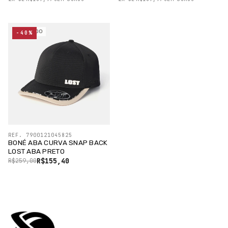
ESGOTADO
-40%
REF. 7900121045825
BONÉ ABA CURVA SNAP BACK
LOST ABA PRETO
R$155,40
R$259,00