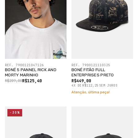
REF. 7900121047126
REF. 7900121110325
BONÉ 5 PANNEL RICK AND
BONÉ FITÃO FULL
MORTY MARINHO
ENTERPRISES PRETO
R$125,40
R$449,00
R$209,00
4
X
DE
R$112,25
SEM JUROS
Atenção, última peça!
-30%