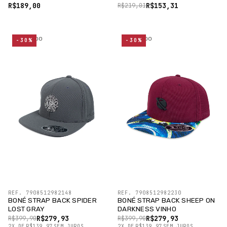
R$189,00
R$153,31
R$219,01
ESGOTADO
ESGOTADO
-30%
-30%
REF. 7908512982148
REF. 7908512982230
BONÉ STRAP BACK SPIDER
BONÉ STRAP BACK SHEEP ON
LOST GRAY
DARKNESS VINHO
R$279,93
R$279,93
R$399,90
R$399,90
2
X
DE
R$139,97
SEM JUROS
2
X
DE
R$139,97
SEM JUROS