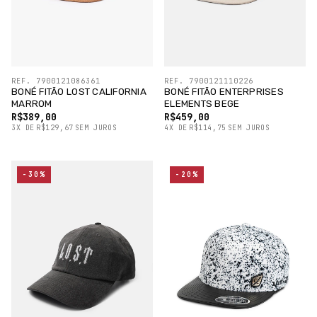
REF. 7900121086361
REF. 7900121110226
BONÉ FITÃO LOST CALIFORNIA
BONÉ FITÃO ENTERPRISES
MARROM
ELEMENTS BEGE
R$389,00
R$459,00
3
X
DE
R$129,67
SEM JUROS
4
X
DE
R$114,75
SEM JUROS
-30%
-20%