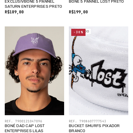
EXCLUSIVBONÉ 5 PANNEL
BONÉ 5 PANNEL LOST PRETO
SATURN ENTERPRISES PRETO
R$189,00
R$199,00
ESGOTADO
-30%
REF. 7900121047096
REF. 7908607777543
BONÉ DAD CAP LOST
BUCKET SMURFS PIXADOR
ENTERPRISES LILAS
BRANCO