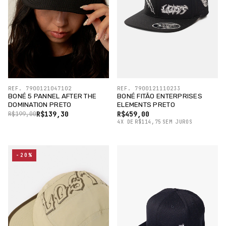
REF. 7900121047102
REF. 7900121110233
BONÉ 5 PANNEL AFTER THE
BONÉ FITÃO ENTERPRISES
DOMINATION PRETO
ELEMENTS PRETO
R$139,30
R$459,00
R$199,00
4
X
DE
R$114,75
SEM JUROS
-20%