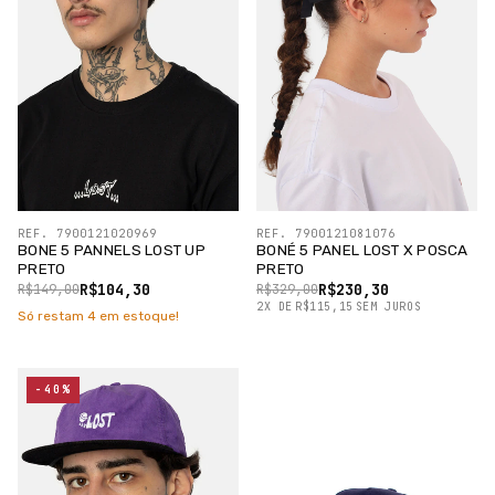
REF. 7900121020969
REF. 7900121081076
BONE 5 PANNELS LOST UP
BONÉ 5 PANEL LOST X POSCA
PRETO
PRETO
R$104,30
R$230,30
R$149,00
R$329,00
2
X
DE
R$115,15
SEM JUROS
Só restam
4
em estoque!
-40%