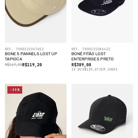
REF. 7900121047652
REF. 7900121086422
BONE 5 PANNELS LOST UP
BONÉ FITÃO LOST
TAPIOCA
ENTERPRISES PRETO
R$119,20
R$389,00
R$149,00
3
X
DE
R$129,67
SEM JUROS
-30%