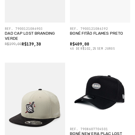
REF. 7900121086903
REF. 7900121086392
DAD CAP LOST BRANDING
BONÉ FITÃO FLAMES PRETO
VERDE
R$139,30
R$409,00
R$199,00
4
X
DE
R$102,25
SEM JUROS
REF. 7908607704501
BONÉ NEW ERA PLAC LOST