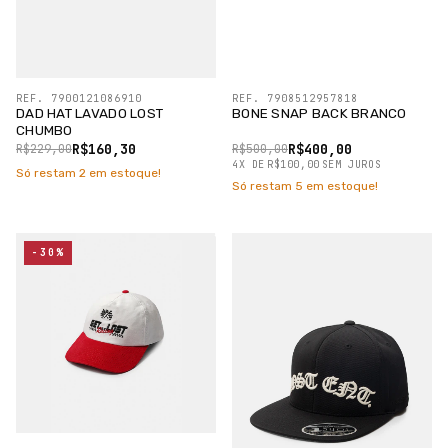
REF. 7900121086910
REF. 7908512957818
DAD HAT LAVADO LOST
BONE SNAP BACK BRANCO
CHUMBO
R$160,30
R$400,00
R$229,00
R$500,00
4
X
DE
R$100,00
SEM JUROS
Só restam
2
em estoque!
Só restam
5
em estoque!
-30%