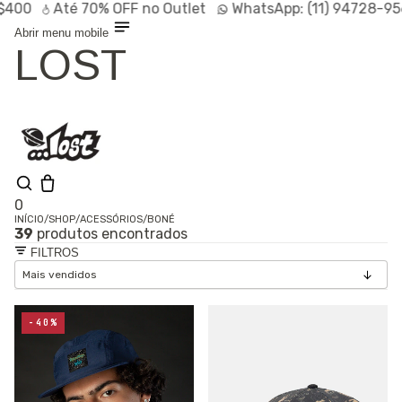
Até
70% OFF
no Outlet
WhatsApp:
(11) 94728-9569
P
Abrir menu mobile
LOST
0
INÍCIO
/
SHOP
/
ACESSÓRIOS
/
BONÉ
39
produtos encontrados
Ola, visitante
FILTROS
Entrar /
Cadastrar
Shop
Lançamentos
HOT
Linhas
-40%
Especiais
Outlet
SALE