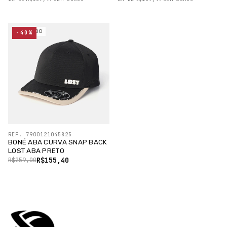
ESGOTADO
-40%
REF. 7900121045825
BONÉ ABA CURVA SNAP BACK
LOST ABA PRETO
R$155,40
R$259,00