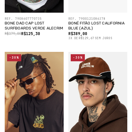
REF. 7908607770735
REF. 7900121086378
BONE DAD CAP LOST
BONÉ FITÃO LOST CALIFORNIA
SURFBOARDS VERDE ALECRIM
BLUE (AZUL)
R$125,30
R$389,00
R$179,00
3
X
DE
R$129,67
SEM JUROS
-30%
-30%