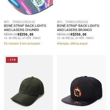
REF. 7908512982438
REF. 7908512982452
BONÉ STRAP BACK LIGHTS
BONÉ STRAP BACK LIGHTS
AND LASERS CHUMBO
AND LASERS BRANCO
R$350,00
R$350,00
R$500,00
R$500,00
3
X
DE
R$116,67
SEM JUROS
3
X
DE
R$116,67
SEM JUROS
Só restam
3
em estoque!
Atenção, última peça!
-30%