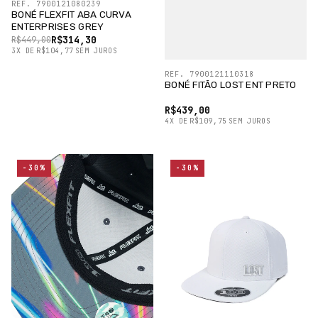
REF. 7900121080239
BONÉ FLEXFIT ABA CURVA
ENTERPRISES GREY
R$314,30
R$449,00
3
X
DE
R$104,77
SEM JUROS
REF. 7900121110318
BONÉ FITÃO LOST ENT PRETO
R$439,00
4
X
DE
R$109,75
SEM JUROS
-30%
-30%