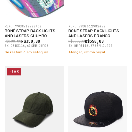
REF. 7908512982438
REF. 7908512982452
BONÉ STRAP BACK LIGHTS
BONÉ STRAP BACK LIGHTS
AND LASERS CHUMBO
AND LASERS BRANCO
R$350,00
R$350,00
R$500,00
R$500,00
3
X
DE
R$116,67
SEM JUROS
3
X
DE
R$116,67
SEM JUROS
Só restam
3
em estoque!
Atenção, última peça!
-30%