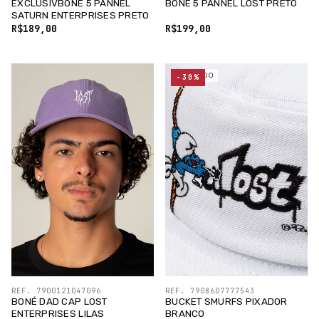
EXCLUSIVBONÉ 5 PANNEL
BONÉ 5 PANNEL LOST PRETO
SATURN ENTERPRISES PRETO
R$189,00
R$199,00
ESGOTADO
-30%
REF. 7900121047096
REF. 7908607777543
BONÉ DAD CAP LOST
BUCKET SMURFS PIXADOR
ENTERPRISES LILAS
BRANCO