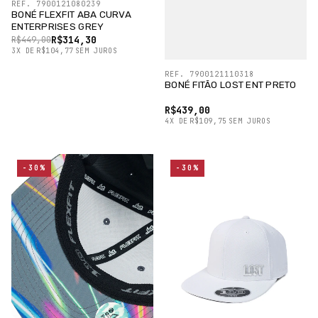
REF. 7900121080239
BONÉ FLEXFIT ABA CURVA
ENTERPRISES GREY
R$314,30
R$449,00
3
X
DE
R$104,77
SEM JUROS
REF. 7900121110318
BONÉ FITÃO LOST ENT PRETO
R$439,00
4
X
DE
R$109,75
SEM JUROS
-30%
-30%