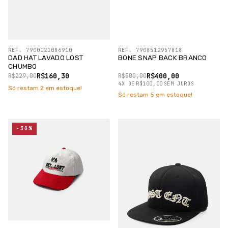
REF. 7900121086910
REF. 7908512957818
DAD HAT LAVADO LOST
BONE SNAP BACK BRANCO
CHUMBO
R$160,30
R$400,00
R$229,00
R$500,00
4
X
DE
R$100,00
SEM JUROS
Só restam
2
em estoque!
Só restam
5
em estoque!
-30%