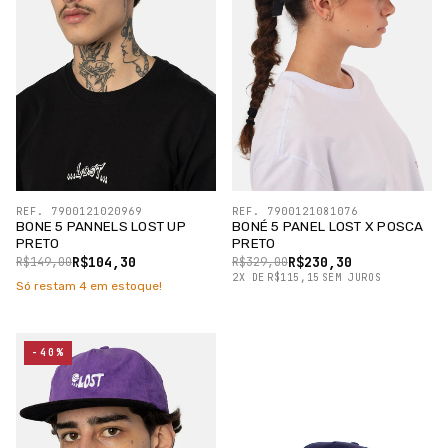
REF. 7900121020969
REF. 7900121081076
BONE 5 PANNELS LOST UP
BONÉ 5 PANEL LOST X POSCA
PRETO
PRETO
R$104,30
R$230,30
R$149,00
R$329,00
2
X
DE
R$115,15
SEM JUROS
Só restam
4
em estoque!
-40%