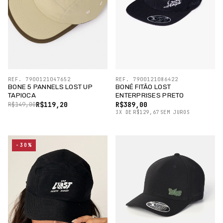
REF. 7900121047652
REF. 7900121086422
BONE 5 PANNELS LOST UP
BONÉ FITÃO LOST
TAPIOCA
ENTERPRISES PRETO
R$119,20
R$389,00
R$149,00
3
X
DE
R$129,67
SEM JUROS
-30%