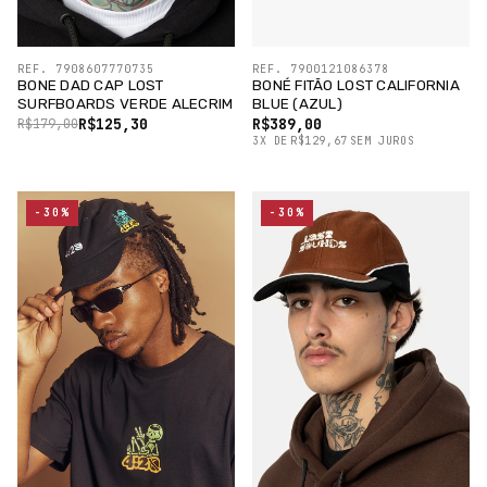
REF. 7908607770735
REF. 7900121086378
BONE DAD CAP LOST
BONÉ FITÃO LOST CALIFORNIA
SURFBOARDS VERDE ALECRIM
BLUE (AZUL)
R$125,30
R$389,00
R$179,00
3
X
DE
R$129,67
SEM JUROS
-30%
-30%