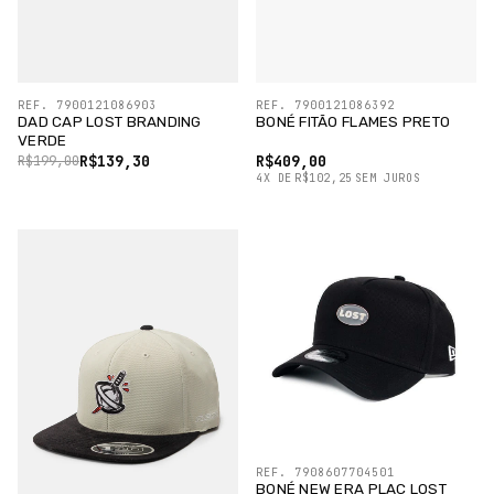
REF. 7900121086903
REF. 7900121086392
DAD CAP LOST BRANDING
BONÉ FITÃO FLAMES PRETO
VERDE
R$139,30
R$409,00
R$199,00
4
X
DE
R$102,25
SEM JUROS
REF. 7908607704501
BONÉ NEW ERA PLAC LOST