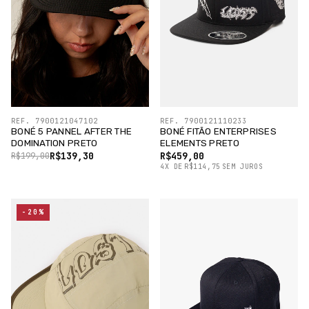
REF. 7900121047102
REF. 7900121110233
BONÉ 5 PANNEL AFTER THE
BONÉ FITÃO ENTERPRISES
DOMINATION PRETO
ELEMENTS PRETO
R$139,30
R$459,00
R$199,00
4
X
DE
R$114,75
SEM JUROS
-20%