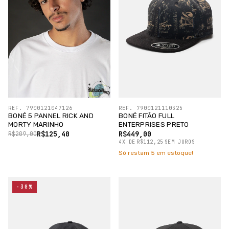
REF. 7900121047126
REF. 7900121110325
BONÉ 5 PANNEL RICK AND
BONÉ FITÃO FULL
MORTY MARINHO
ENTERPRISES PRETO
R$125,40
R$449,00
R$209,00
4
X
DE
R$112,25
SEM JUROS
Só restam
5
em estoque!
-30%