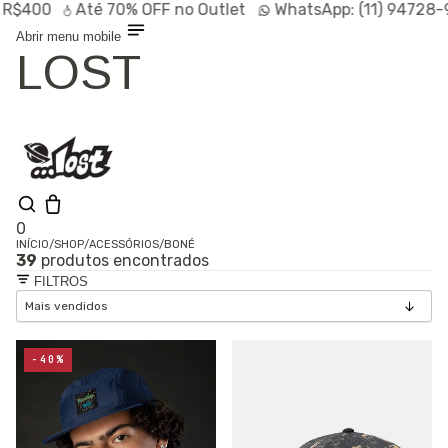
0
Até
70% OFF
no Outlet
WhatsApp:
(11) 94728-9569
Abrir menu mobile
LOST
0
INÍCIO
/
SHOP
/
ACESSÓRIOS
/
BONÉ
39
produtos encontrados
Shop
FILTROS
Lançamentos
HOT
Linhas
Especiais
Outlet
SALE
-40%