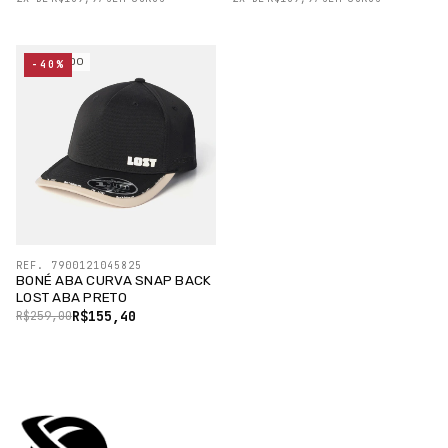
ESGOTADO
-40%
REF. 7900121045825
BONÉ ABA CURVA SNAP BACK
LOST ABA PRETO
R$155,40
R$259,00