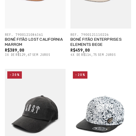
REF. 7900121086361
REF. 7900121110226
BONÉ FITÃO LOST CALIFORNIA
BONÉ FITÃO ENTERPRISES
MARROM
ELEMENTS BEGE
R$389,00
R$459,00
3
X
DE
R$129,67
SEM JUROS
4
X
DE
R$114,75
SEM JUROS
-30%
-20%