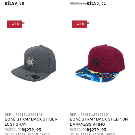
R$189,00
R$153,31
R$219,01
ESGOTADO
ESGOTADO
-30%
-30%
REF. 7908512982148
REF. 7908512982230
BONÉ STRAP BACK SPIDER
BONÉ STRAP BACK SHEEP ON
LOST GRAY
DARKNESS VINHO
R$279,93
R$279,93
R$399,90
R$399,90
2
X
DE
R$139,97
SEM JUROS
2
X
DE
R$139,97
SEM JUROS