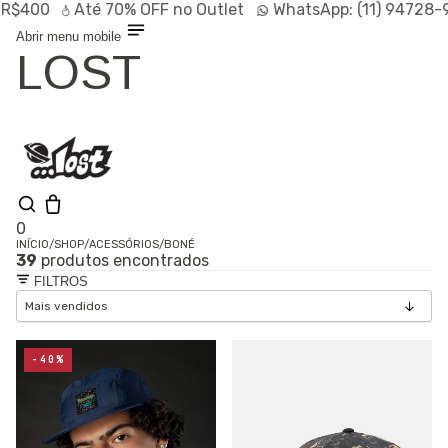
0
Até
70% OFF
no Outlet
WhatsApp:
(11) 94728-9569
Abrir menu mobile
LOST
0
INÍCIO
/
SHOP
/
ACESSÓRIOS
/
BONÉ
39
produtos encontrados
Shop
FILTROS
Lançamentos
HOT
Linhas
Especiais
Outlet
SALE
-40%