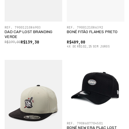
REF. 7900121086903
REF. 7900121086392
DAD CAP LOST BRANDING
BONÉ FITÃO FLAMES PRETO
VERDE
R$139,30
R$409,00
R$199,00
4
X
DE
R$102,25
SEM JUROS
REF. 7908607704501
BONÉ NEW ERA PLAC LOST