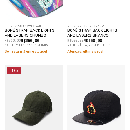
REF. 7908512982438
REF. 7908512982452
BONÉ STRAP BACK LIGHTS
BONÉ STRAP BACK LIGHTS
AND LASERS CHUMBO
AND LASERS BRANCO
R$350,00
R$350,00
R$500,00
R$500,00
3
X
DE
R$116,67
SEM JUROS
3
X
DE
R$116,67
SEM JUROS
Só restam
3
em estoque!
Atenção, última peça!
-30%