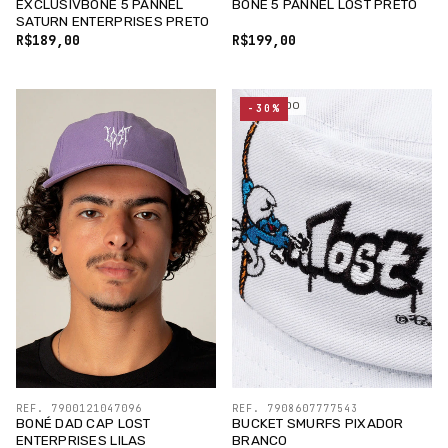
EXCLUSIVBONÉ 5 PANNEL
BONÉ 5 PANNEL LOST PRETO
SATURN ENTERPRISES PRETO
R$189,00
R$199,00
ESGOTADO
-30%
REF. 7900121047096
REF. 7908607777543
BONÉ DAD CAP LOST
BUCKET SMURFS PIXADOR
ENTERPRISES LILAS
BRANCO