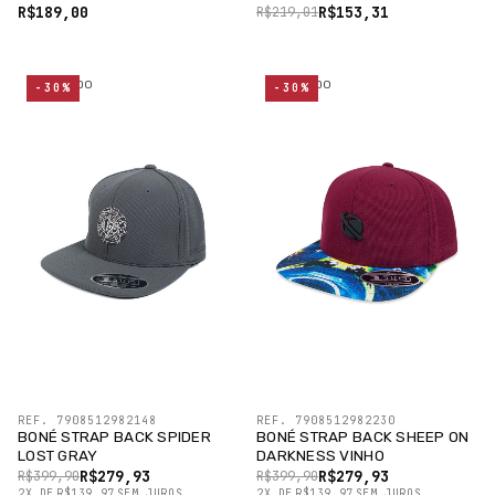
R$189,00
R$153,31
R$219,01
ESGOTADO
ESGOTADO
-30%
-30%
REF. 7908512982148
REF. 7908512982230
BONÉ STRAP BACK SPIDER
BONÉ STRAP BACK SHEEP ON
LOST GRAY
DARKNESS VINHO
R$279,93
R$279,93
R$399,90
R$399,90
2
X
DE
R$139,97
SEM JUROS
2
X
DE
R$139,97
SEM JUROS