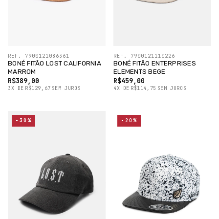
REF. 7900121086361
REF. 7900121110226
BONÉ FITÃO LOST CALIFORNIA
BONÉ FITÃO ENTERPRISES
MARROM
ELEMENTS BEGE
R$389,00
R$459,00
3
X
DE
R$129,67
SEM JUROS
4
X
DE
R$114,75
SEM JUROS
-30%
-20%