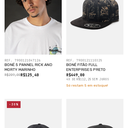
REF. 7900121047126
REF. 7900121110325
BONÉ 5 PANNEL RICK AND
BONÉ FITÃO FULL
MORTY MARINHO
ENTERPRISES PRETO
R$125,40
R$449,00
R$209,00
4
X
DE
R$112,25
SEM JUROS
Só restam
5
em estoque!
-30%