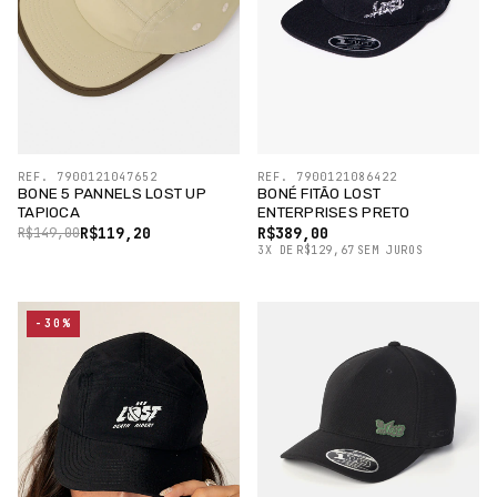
REF. 7900121047652
REF. 7900121086422
BONE 5 PANNELS LOST UP
BONÉ FITÃO LOST
TAPIOCA
ENTERPRISES PRETO
R$119,20
R$389,00
R$149,00
3
X
DE
R$129,67
SEM JUROS
-30%