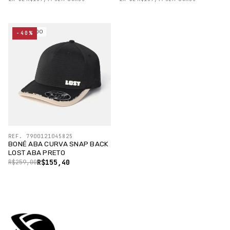
ESGOTADO
-40%
REF. 7900121045825
BONÉ ABA CURVA SNAP BACK
LOST ABA PRETO
R$155,40
R$259,00