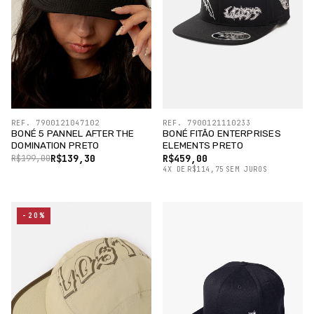
REF. 7900121047102
REF. 7900121110233
BONÉ 5 PANNEL AFTER THE
BONÉ FITÃO ENTERPRISES
DOMINATION PRETO
ELEMENTS PRETO
R$139,30
R$459,00
R$199,00
4
X
DE
R$114,75
SEM JUROS
-20%