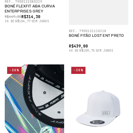
REF. 7900121080239
BONÉ FLEXFIT ABA CURVA
ENTERPRISES GREY
R$314,30
R$449,00
3
X
DE
R$104,77
SEM JUROS
REF. 7900121110318
BONÉ FITÃO LOST ENT PRETO
R$439,00
4
X
DE
R$109,75
SEM JUROS
-30%
-30%