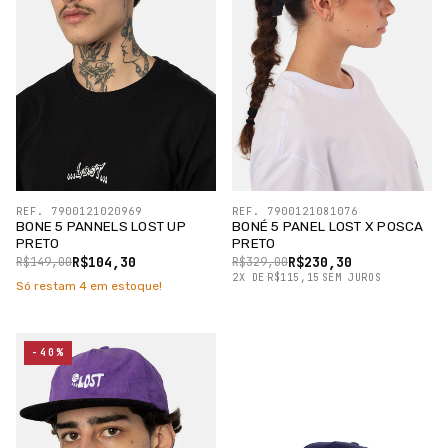
REF. 7900121020969
REF. 7900121081076
BONE 5 PANNELS LOST UP
BONÉ 5 PANEL LOST X POSCA
PRETO
PRETO
R$104,30
R$230,30
R$149,00
R$329,00
2
X
DE
R$115,15
SEM JUROS
Só restam
4
em estoque!
-40%