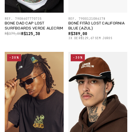
REF. 7908607770735
REF. 7900121086378
BONE DAD CAP LOST
BONÉ FITÃO LOST CALIFORNIA
SURFBOARDS VERDE ALECRIM
BLUE (AZUL)
R$125,30
R$389,00
R$179,00
3
X
DE
R$129,67
SEM JUROS
-30%
-30%