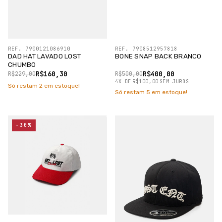
REF. 7900121086910
REF. 7908512957818
DAD HAT LAVADO LOST
BONE SNAP BACK BRANCO
CHUMBO
R$160,30
R$400,00
R$229,00
R$500,00
4
X
DE
R$100,00
SEM JUROS
Só restam
2
em estoque!
Só restam
5
em estoque!
-30%