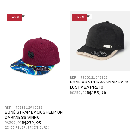
ESGOTADO
ESGOTADO
-30%
-40%
REF. 7900121045825
BONÉ ABA CURVA SNAP BACK
LOST ABA PRETO
R$155,40
R$259,00
REF. 7908512982230
BONÉ STRAP BACK SHEEP ON
DARKNESS VINHO
R$279,93
R$399,90
2
X
DE
R$139,97
SEM JUROS