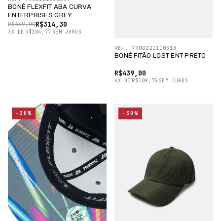
BONÉ FLEXFIT ABA CURVA
ENTERPRISES GREY
R$314,30
R$449,00
3
X
DE
R$104,77
SEM JUROS
REF. 7900121110318
BONÉ FITÃO LOST ENT PRETO
R$439,00
4
X
DE
R$109,75
SEM JUROS
-30%
-30%