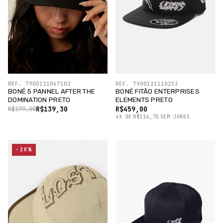
REF. 7900121047102
REF. 7900121110233
BONÉ 5 PANNEL AFTER THE
BONÉ FITÃO ENTERPRISES
DOMINATION PRETO
ELEMENTS PRETO
R$139,30
R$459,00
R$199,00
4
X
DE
R$114,75
SEM JUROS
-20%