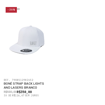
ESGOTADO
-30%
REF. 7908512982452
BONÉ STRAP BACK LIGHTS
AND LASERS BRANCO
R$350,00
R$500,00
3
X
DE
R$116,67
SEM JUROS