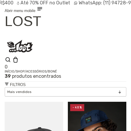
0
Até
70% OFF
no Outlet
WhatsApp:
(11) 94728-9569
Abrir menu mobile
LOST
0
INÍCIO
/
SHOP
/
ACESSÓRIOS
/
BONÉ
39
produtos encontrados
Olá, visitante
Entrar /
FILTROS
Cadastrar
Shop
Lançamentos
HOT
Linhas
-40%
Especiais
Outlet
SALE