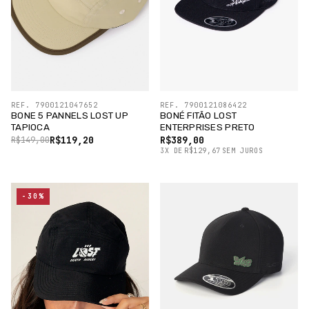
REF. 7900121047652
REF. 7900121086422
BONE 5 PANNELS LOST UP
BONÉ FITÃO LOST
TAPIOCA
ENTERPRISES PRETO
R$119,20
R$389,00
R$149,00
3
X
DE
R$129,67
SEM JUROS
-30%