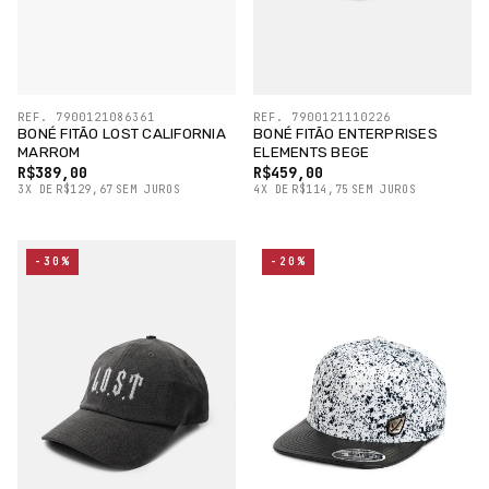
REF. 7900121086361
REF. 7900121110226
BONÉ FITÃO LOST CALIFORNIA
BONÉ FITÃO ENTERPRISES
MARROM
ELEMENTS BEGE
R$389,00
R$459,00
3
X
DE
R$129,67
SEM JUROS
4
X
DE
R$114,75
SEM JUROS
-30%
-20%