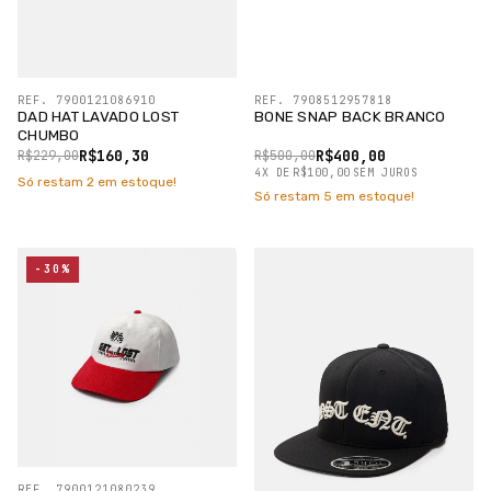
REF. 7900121086910
REF. 7908512957818
DAD HAT LAVADO LOST
BONE SNAP BACK BRANCO
CHUMBO
R$160,30
R$400,00
R$229,00
R$500,00
4
X
DE
R$100,00
SEM JUROS
Só restam
2
em estoque!
Só restam
5
em estoque!
-30%
REF. 7900121080239