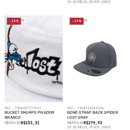
4
X
DE
R$112,25
SEM JUROS
ESGOTADO
ESGOTADO
-30%
-30%
REF. 7908607777543
REF. 7908512982148
BUCKET SMURFS PIXADOR
BONÉ STRAP BACK SPIDER
BRANCO
LOST GRAY
R$153,31
R$279,93
R$219,01
R$399,90
2
X
DE
R$139,97
SEM JUROS