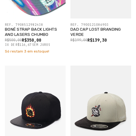
REF. 7908512982438
REF. 7900121086903
BONÉ STRAP BACK LIGHTS
DAD CAP LOST BRANDING
AND LASERS CHUMBO
VERDE
R$350,00
R$139,30
R$500,00
R$199,00
3
X
DE
R$116,67
SEM JUROS
Só restam
3
em estoque!