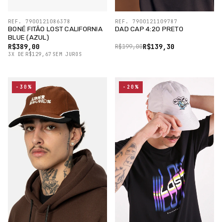
REF. 7900121086378
REF. 7900121109787
BONÉ FITÃO LOST CALIFORNIA
DAD CAP 4:20 PRETO
BLUE (AZUL)
R$389,00
R$139,30
R$199,00
3
X
DE
R$129,67
SEM JUROS
-30%
-20%