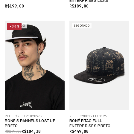
ENTERPRISES LILAS
R$199,00
R$189,00
ESGOTADO
ESGOTADO
-30%
REF. 7900121020969
REF. 7900121110325
BONE 5 PANNELS LOST UP
BONÉ FITÃO FULL
PRETO
ENTERPRISES PRETO
R$104,30
R$449,00
R$149,00