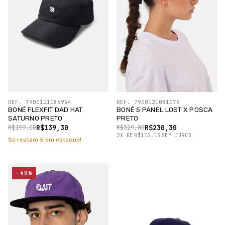
REF. 7900121086934
REF. 7900121081076
BONÉ FLEXFIT DAD HAT
BONÉ 5 PANEL LOST X POSCA
SATURNO PRETO
PRETO
R$139,30
R$230,30
R$199,00
R$329,00
2
X
DE
R$115,15
SEM JUROS
Só restam
5
em estoque!
-40%