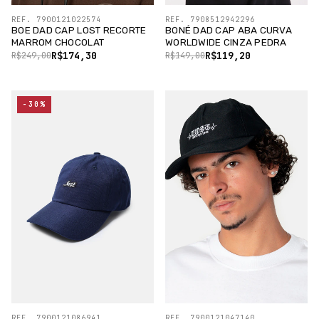
REF. 7900121022574
REF. 7908512942296
BOE DAD CAP LOST RECORTE
BONÉ DAD CAP ABA CURVA
MARROM CHOCOLAT
WORLDWIDE CINZA PEDRA
R$174,30
R$119,20
R$249,00
R$149,00
-30%
REF. 7900121086941
REF. 7900121047140