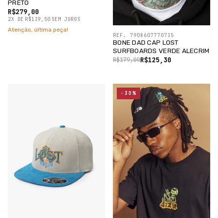
PRETO
R$279,00
2
X
DE
R$139,50
SEM JUROS
Atenção, última peça!
REF. 7908607770735
BONE DAD CAP LOST
SURFBOARDS VERDE ALECRIM
R$125,30
R$179,00
-30%