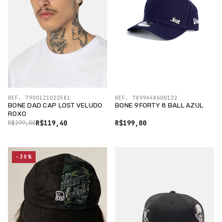
REF. 7900121022581
REF. 7899648600122
BONE DAD CAP LOST VELUDO
BONE 9FORTY 8 BALL AZUL
ROXO
R$119,40
R$199,00
R$199,00
-30%