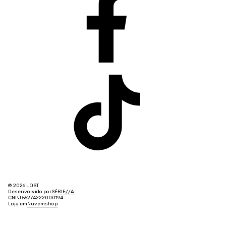
© 2026 LOST
Desenvolvido por
SÉRIE
/
/
A
CNPJ 55274222000194
Loja em
Nuvemshop