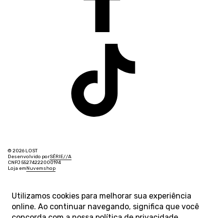
© 2026 LOST
Desenvolvido por
SÉRIE
/
/
A
CNPJ 55274222000194
Loja em
Nuvemshop
Utilizamos cookies para melhorar sua experiência
online. Ao continuar navegando, significa que você
concorda com a nossa
política de privacidade
.