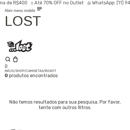
de R$400
Até
70% OFF
no Outlet
WhatsApp:
(11) 947
Abrir menu mobile
LOST
0
INÍCIO
/
SHOP
/
CAMISETAS
/
BOXFIT
0
produtos encontrados
Olá, visitante
Entrar /
Cadastrar
Shop
Lançamentos
HOT
Não temos resultados para sua pesquisa. Por favor,
Linhas
tente com outros filtros.
Especiais
Outlet
SALE