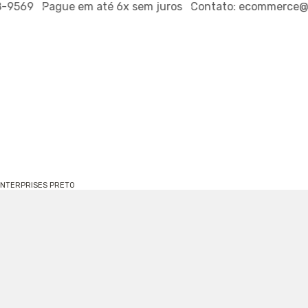
9569
Pague em até
6x sem juros
Contato:
ecommerce@out
ENTERPRISES PRETO
CALÇA DE
PRETO
REF.
790860777
R$1
R$399,00
ou
R$151,62
via P
PROVADOR VI
TAMANHO:
P