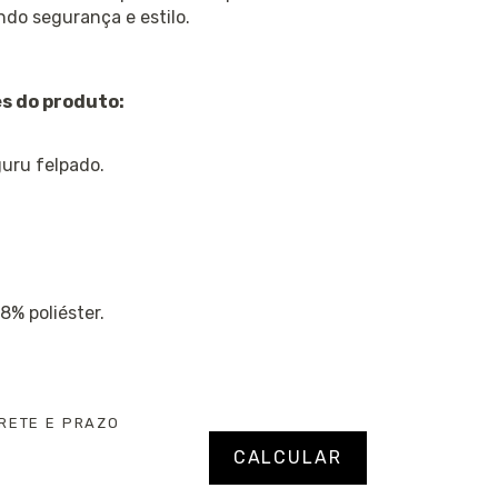
ndo segurança e estilo.
s do produto:
uru felpado.
8% poliéster.
RETE E PRAZO
P:
Alterar CEP
CALCULAR