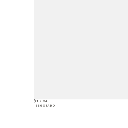
01
/
04
ESGOTADO