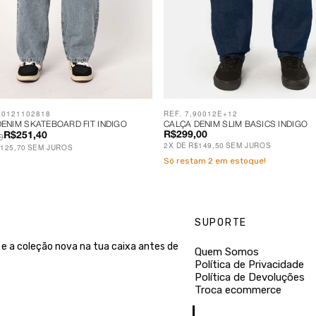
00121102818
REF. 7,90012E+12
ENIM SKATEBOARD FIT INDIGO
CALÇA DENIM SLIM BASICS INDIGO
0
R$299,00
R$251,40
2
X
DE
R$149,50
SEM JUROS
125,70
SEM JUROS
Só restam
2
em estoque!
SUPORTE
e a coleção nova na tua caixa antes de
Quem Somos
Política de Privacidade
Política de Devoluções
Troca ecommerce