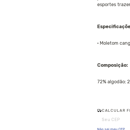
esportes traze
Especificaçõe
· Moletom cang
Composição:
72% algodão; 2
CALCULAR F
Entregas para o CE
Não sei meu CEP