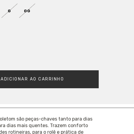
G
GG
 GRÁTIS
EM COMPRAS ACIMA DE
R$ 400
R
2-PPP
oletom são peças-chaves tanto para dias
ara dias mais quentes. Trazem conforto
des rotineiras, para o rolê e prática de