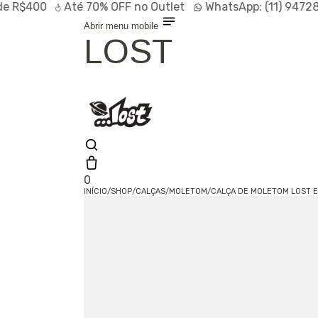
 R$400
Até
70% OFF
no Outlet
WhatsApp:
(11) 94728-
Abrir menu mobile
LOST
0
INÍCIO
/
SHOP
/
CALÇAS
/
MOLETOM
/
CALÇA DE MOLETOM LOST 
Shop
Lançamentos
HOT
Linhas
Especiais
Outlet
SALE