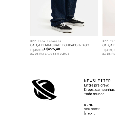
REF. 7900121009964
REF. 79
CALÇA DENIM SKATE BORDADO INDIGO
CALÇA D
R$459,00
R$419,0
R$275,40
2
X
DE
R$137,70
SEM JUROS
2
X
DE
R$
NEWSLETTER
Entre pra crew.
Drops, campanhas 
todo mundo.
NOME
E-MAIL