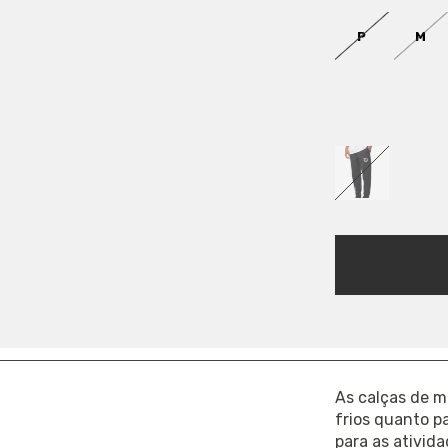
P
M
COR:
PRETO
FRETE
COMPARTILHA
Ref.: 2241490
As calças de m
frios quanto p
para as ativida