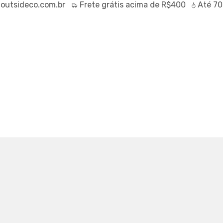
sideco.com.br
Frete
grátis
acima de R$400
Até
70% 
 MOLETOM LOST ENTERPRISES
6720
59,60
-
60
%
IX (5% off)
RTUAL
TABELA DE MEDIDAS