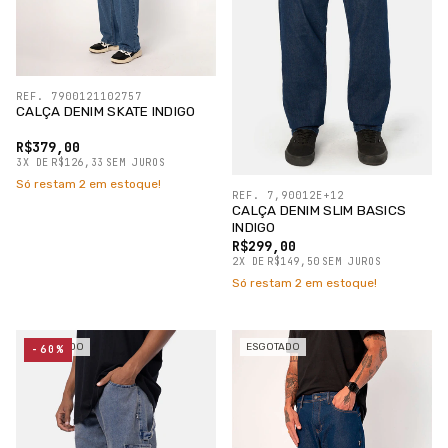
REF. 7900121102757
CALÇA DENIM SKATE INDIGO
R$379,00
3
X
DE
R$126,33
SEM JUROS
Só restam
2
em estoque!
REF. 7,90012E+12
CALÇA DENIM SLIM BASICS
INDIGO
R$299,00
2
X
DE
R$149,50
SEM JUROS
Só restam
2
em estoque!
ESGOTADO
ESGOTADO
-60%