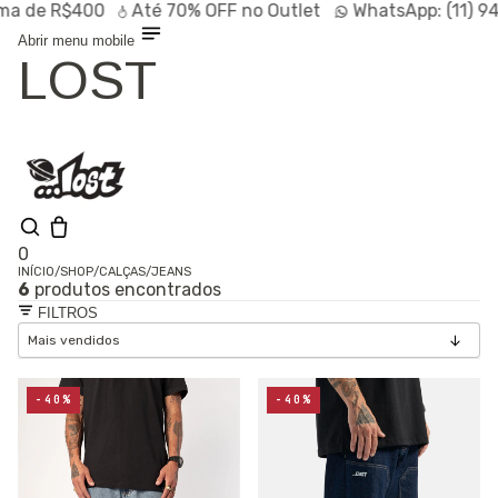
de R$400
Até
70% OFF
no Outlet
WhatsApp:
(11) 9472
Abrir menu mobile
LOST
0
INÍCIO
/
SHOP
/
CALÇAS
/
JEANS
6
produtos encontrados
Shop
FILTROS
Lançamentos
HOT
Linhas
Especiais
Outlet
SALE
-40%
-40%