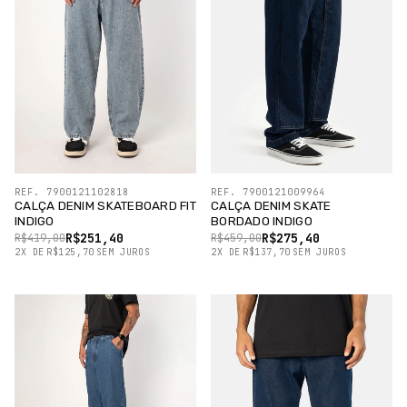
REF. 7900121102818
REF. 7900121009964
CALÇA DENIM SKATEBOARD FIT
CALÇA DENIM SKATE
INDIGO
BORDADO INDIGO
R$251,40
R$275,40
R$419,00
R$459,00
2
X
DE
R$125,70
SEM JUROS
2
X
DE
R$137,70
SEM JUROS