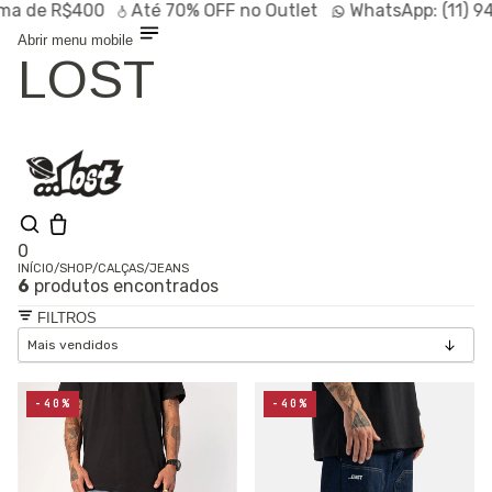
de R$400
Até
70% OFF
no Outlet
WhatsApp:
(11) 9472
Abrir menu mobile
LOST
0
INÍCIO
/
SHOP
/
CALÇAS
/
JEANS
6
produtos encontrados
Olá, visitante
Entrar /
FILTROS
Cadastrar
Shop
Lançamentos
HOT
Linhas
-40%
-40%
Especiais
Outlet
SALE