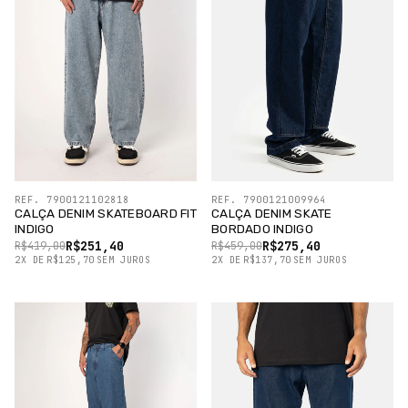
REF. 7900121102818
REF. 7900121009964
CALÇA DENIM SKATEBOARD FIT
CALÇA DENIM SKATE
INDIGO
BORDADO INDIGO
R$251,40
R$275,40
R$419,00
R$459,00
2
X
DE
R$125,70
SEM JUROS
2
X
DE
R$137,70
SEM JUROS