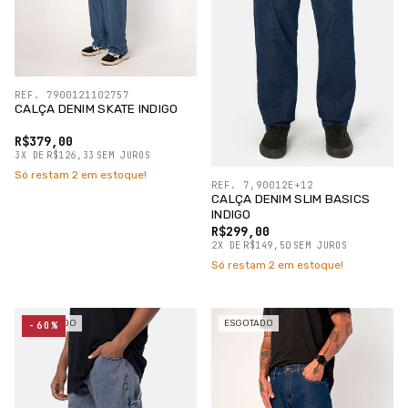
REF. 7900121102757
CALÇA DENIM SKATE INDIGO
R$379,00
3
X
DE
R$126,33
SEM JUROS
Só restam
2
em estoque!
REF. 7,90012E+12
CALÇA DENIM SLIM BASICS
INDIGO
R$299,00
2
X
DE
R$149,50
SEM JUROS
Só restam
2
em estoque!
ESGOTADO
ESGOTADO
-60%