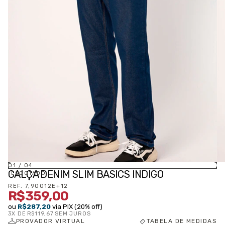
01
/
04
CALÇA DENIM SLIM BASICS INDIGO
ESGOTADO
REF.
7,90012E+12
R$359,00
ou
R$287,20
via PIX (20% off)
3
X DE
R$119,67
SEM JUROS
PROVADOR VIRTUAL
TABELA DE MEDIDAS