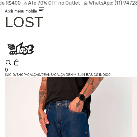
$400
Até
70% OFF
no Outlet
WhatsApp:
(11) 94728-95
Abrir menu mobile
LOST
0
INÍCIO
/
SHOP
/
CALÇAS
/
JEANS
/
CALÇA DENIM SLIM BASICS INDIGO
Olá, visitante
Entrar /
Cadastrar
Shop
Lançamentos
HOT
Linhas
Especiais
Outlet
SALE