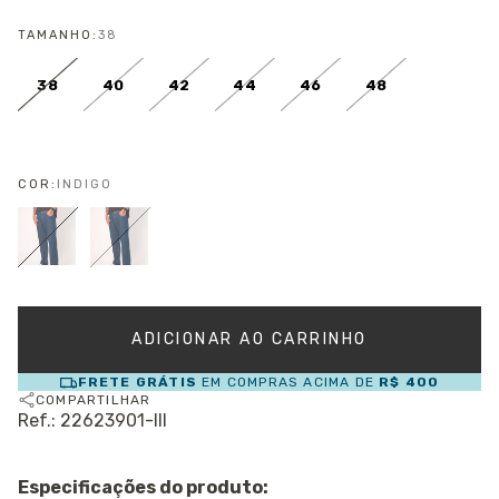
TAMANHO:
38
38
40
42
44
46
48
COR:
INDIGO
FRETE GRÁTIS
EM COMPRAS ACIMA DE
R$ 400
COMPARTILHAR
Ref.: 22623901-III
Especificações do produto: