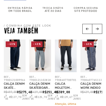
ENTREGA RÁPIDA
TROCA GRÁTIS
COMPRA SEGURA
EM TODO BRASIL
ATÉ 30 DIAS
SITE PROTEGIDO
/ COMBINA COM ESTE LOOK
VEJA TAMBÉM
ESGOTADO
-40%
-40%
-60%
REF.
REF.
REF.
REF.
7900121009964
7900121102818
7908607700701
7908607765113
CALÇA DENIM
CALÇA DENIM
CALCA
CALÇA DENIM
SKATE
SKATEBOARD
MOLETOM
WORK INDIGO
BORDADO
FIT INDIGO
LOST PRETO
R$275,40
R$251,40
R$389,00
R$171,
R$459,00
R$419,00
R$429,00
INDIGO
X
SEM
X
SEM
X
SEM
2
R$137,70
2
R$125,70
3
R$129,67
DE
JUROS
DE
JUROS
DE
JUROS
Atenção, última