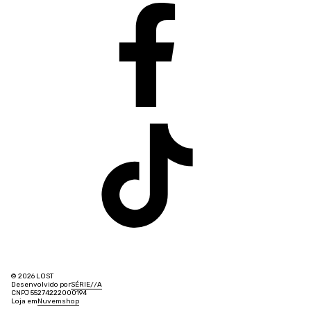
© 2026 LOST
Desenvolvido por
SÉRIE
/
/
A
CNPJ 55274222000194
Loja em
Nuvemshop