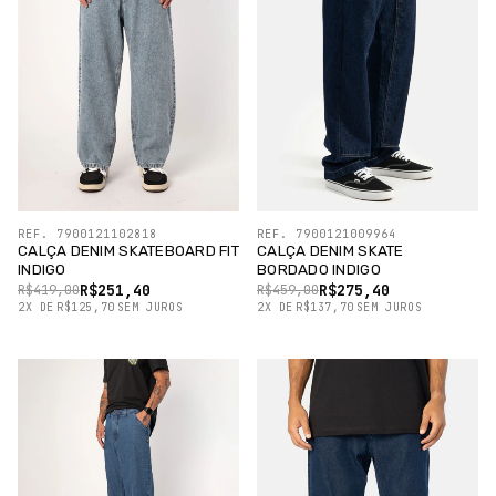
REF. 7900121102818
REF. 7900121009964
CALÇA DENIM SKATEBOARD FIT
CALÇA DENIM SKATE
INDIGO
BORDADO INDIGO
R$251,40
R$275,40
R$419,00
R$459,00
2
X
DE
R$125,70
SEM JUROS
2
X
DE
R$137,70
SEM JUROS