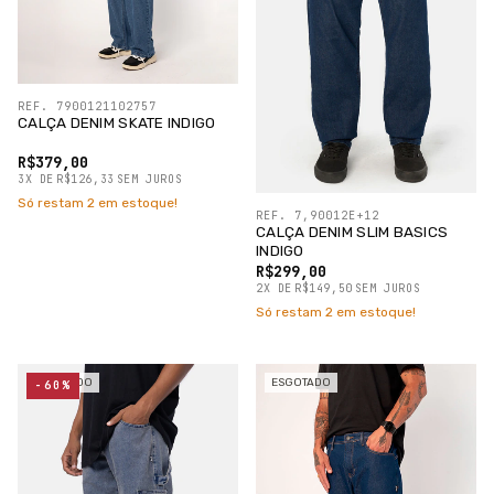
REF. 7900121102757
CALÇA DENIM SKATE INDIGO
R$379,00
3
X
DE
R$126,33
SEM JUROS
Só restam
2
em estoque!
REF. 7,90012E+12
CALÇA DENIM SLIM BASICS
INDIGO
R$299,00
2
X
DE
R$149,50
SEM JUROS
Só restam
2
em estoque!
ESGOTADO
ESGOTADO
-60%