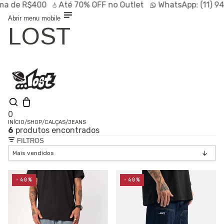
de R$400
Até
70% OFF
no Outlet
WhatsApp:
(11) 9472
Abrir menu mobile
LOST
0
INÍCIO
/
SHOP
/
CALÇAS
/
JEANS
6
produtos encontrados
Shop
FILTROS
Lançamentos
HOT
Linhas
Especiais
Outlet
SALE
-40%
-40%