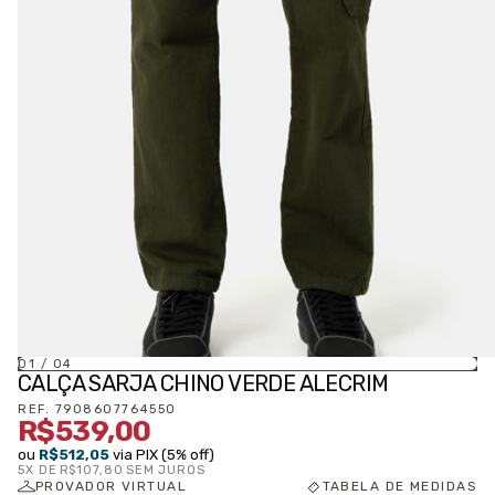
01
/
04
CALÇA SARJA CHINO VERDE ALECRIM
REF.
7908607764550
R$539,00
ou
R$512,05
via PIX (5% off)
5
X DE
R$107,80
SEM JUROS
PROVADOR VIRTUAL
TABELA DE MEDIDAS