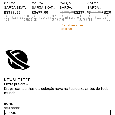
CALÇA
CALCA
CALÇA
CALÇA
SARJA SKATE
SARJA SKATE
SARJA
SARJA
PRETO
WORLDWILD
SKATEBOARD
SKATEBOARD
R$399,00
R$499,00
R$239,40
R$239,
R$399,00
R$399,00
PRETO
FIT BEGE
FIT PRETO
X
SEM
X
SEM
X
SEM
X
SEM
3
R$133,00
4
R$124,75
2
R$119,70
2
R$119,70
DE
JUROS
DE
JUROS
DE
JUROS
DE
JURO
Só restam
2
em
estoque!
NEWSLETTER
Entre pra crew.
Drops, campanhas e a coleção nova na tua caixa antes de todo
mundo.
NOME
E-MAIL