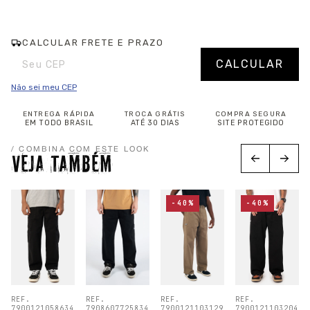
CALCULAR FRETE E PRAZO
Entregas para o CEP:
Alterar CEP
CALCULAR
Não sei meu CEP
ENTREGA RÁPIDA
TROCA GRÁTIS
COMPRA SEGURA
EM TODO BRASIL
ATÉ 30 DIAS
SITE PROTEGIDO
/ COMBINA COM ESTE LOOK
VEJA TAMBÉM
-40%
-40%
REF.
REF.
REF.
REF.
7900121058634
7908607725834
7900121103129
7900121103204