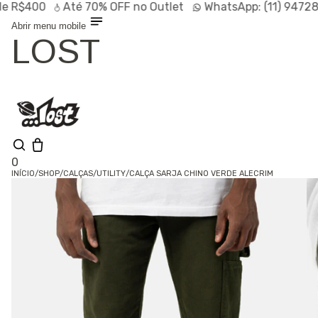
$400
Até
70% OFF
no Outlet
WhatsApp:
(11) 94728-95
Abrir menu mobile
LOST
0
INÍCIO
/
SHOP
/
CALÇAS
/
UTILITY
/
CALÇA SARJA CHINO VERDE ALECRIM
Olá, visitante
Entrar /
Cadastrar
Shop
Lançamentos
HOT
Linhas
Especiais
Outlet
SALE