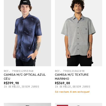
REF. 7908512955968
REF. 7900121063898
CAMISA M/C OPTICAL AZUL
CAMISA M/C TEXTURE
CÉU
MARINHO
R$399,90
R$369,00
3
X
DE
R$133,30
SEM JUROS
3
X
DE
R$123,00
SEM JUROS
Só restam
4
em estoque!