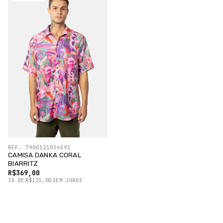
REF. 7900121034591
CAMISA DANKA CORAL
BIARRITZ
R$369,00
3
X
DE
R$123,00
SEM JUROS