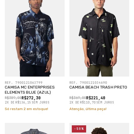
REF. 7900121063799
REF. 7900121034690
CAMISA MC ENTERPRISES
CAMISA BEACH TRASH PRETO
ELEMENTS BLUE (AZUL)
R$272,30
R$221,40
R$389,00
R$369,00
2
X
DE
R$136,15
SEM JUROS
2
X
DE
R$110,70
SEM JUROS
Só restam
2
em estoque!
Atenção, última peça!
-50%