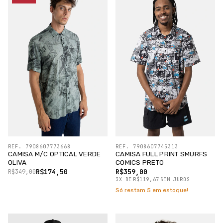
REF. 7908607773668
REF. 7908607745313
CAMISA M/C OPTICAL VERDE
CAMISA FULL PRINT SMURFS
OLIVA
COMICS PRETO
R$174,50
R$359,00
R$349,00
3
X
DE
R$119,67
SEM JUROS
Só restam
5
em estoque!