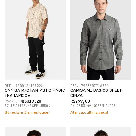
REF. 7900121103228
REF. 7908607716504
CAMISA M/C FANTASTIC MAGIC
CAMISA ML BASICS SHEEP
TEA TAPIOCA
CINZA
R$319,20
R$299,00
R$399,00
3
X
DE
R$106,40
SEM JUROS
2
X
DE
R$149,50
SEM JUROS
Só restam
3
em estoque!
Atenção, última peça!