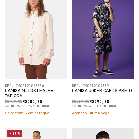
REF. 7900121063850
REF. 7900121038391
CAMISA ML LOST MALHA
CAMISA JOKER CARDS PRETO
TAPIOCA
R$383,20
R$295,20
R$479,00
R$369,00
3
X
DE
R$127,73
SEM JUROS
2
X
DE
R$147,60
SEM JUROS
Só restam
5
em estoque!
Atenção, última peça!
-20%