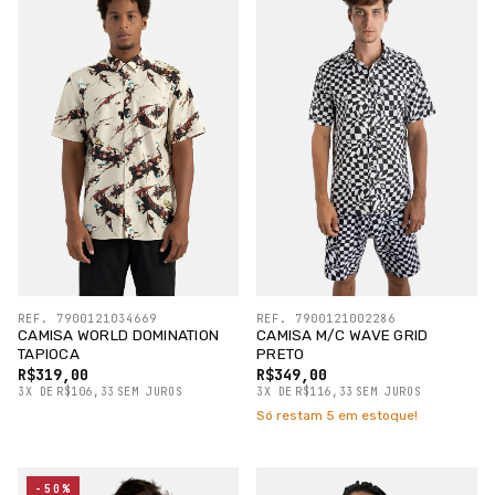
REF. 7900121034669
REF. 7900121002286
CAMISA WORLD DOMINATION
CAMISA M/C WAVE GRID
TAPIOCA
PRETO
R$319,00
R$349,00
3
X
DE
R$106,33
SEM JUROS
3
X
DE
R$116,33
SEM JUROS
Só restam
5
em estoque!
-50%