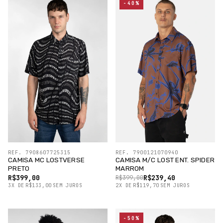
-40%
REF. 7908607725315
REF. 7900121070940
CAMISA MC LOSTVERSE
CAMISA M/C LOST ENT. SPIDER
PRETO
MARROM
R$399,00
R$239,40
R$399,00
3
X
DE
R$133,00
SEM JUROS
2
X
DE
R$119,70
SEM JUROS
-50%