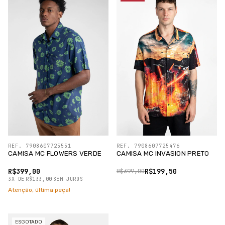
REF. 7908607725551
REF. 7908607725476
CAMISA MC FLOWERS VERDE
CAMISA MC INVASION PRETO
R$399,00
R$199,50
R$399,00
3
X
DE
R$133,00
SEM JUROS
Atenção, última peça!
ESGOTADO