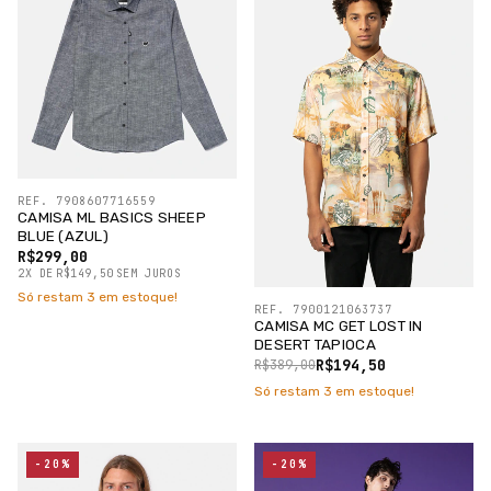
REF. 7908607716559
CAMISA ML BASICS SHEEP
BLUE (AZUL)
R$299,00
2
X
DE
R$149,50
SEM JUROS
Só restam
3
em estoque!
REF. 7900121063737
CAMISA MC GET LOST IN
DESERT TAPIOCA
R$194,50
R$389,00
Só restam
3
em estoque!
-20%
-20%