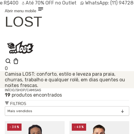
$400
Até
70% OFF
no Outlet
WhatsApp:
(11) 94728-95
Abrir menu mobile
LOST
0
Camisa LOST: conforto, estilo e leveza para praia,
churras, trabalho e qualquer rolê, em dias quentes ou
Olá, visitante
noites frescas.
Entrar /
INÍCIO
/
SHOP
/
CAMISAS
Cadastrar
19
produtos encontrados
Shop
Lançamentos
FILTROS
HOT
Linhas
Especiais
Outlet
SALE
-30%
-40%