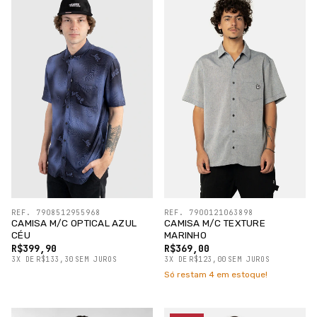
REF. 7908512955968
REF. 7900121063898
CAMISA M/C OPTICAL AZUL
CAMISA M/C TEXTURE
CÉU
MARINHO
R$399,90
R$369,00
3
X
DE
R$133,30
SEM JUROS
3
X
DE
R$123,00
SEM JUROS
Só restam
4
em estoque!