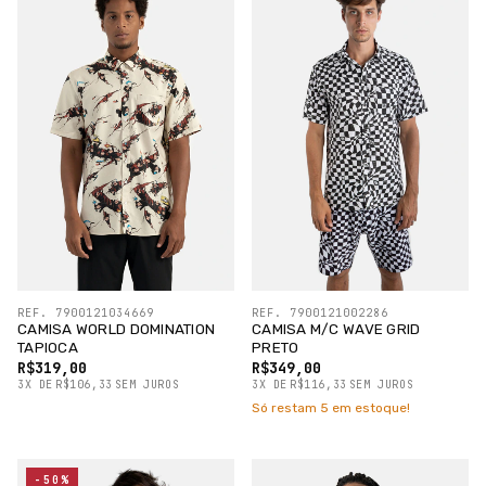
REF. 7900121034669
REF. 7900121002286
CAMISA WORLD DOMINATION
CAMISA M/C WAVE GRID
TAPIOCA
PRETO
R$319,00
R$349,00
3
X
DE
R$106,33
SEM JUROS
3
X
DE
R$116,33
SEM JUROS
Só restam
5
em estoque!
-50%