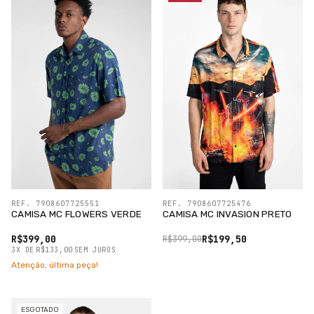
REF. 7908607725551
REF. 7908607725476
CAMISA MC FLOWERS VERDE
CAMISA MC INVASION PRETO
R$399,00
R$199,50
R$399,00
3
X
DE
R$133,00
SEM JUROS
Atenção, última peça!
ESGOTADO