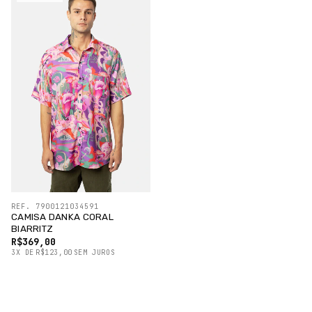
REF. 7900121034591
CAMISA DANKA CORAL
BIARRITZ
R$369,00
3
X
DE
R$123,00
SEM JUROS