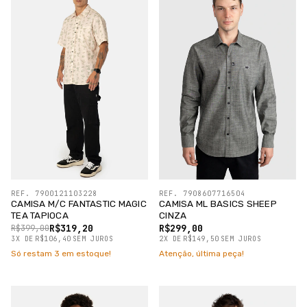
REF. 7900121103228
REF. 7908607716504
CAMISA M/C FANTASTIC MAGIC
CAMISA ML BASICS SHEEP
TEA TAPIOCA
CINZA
R$319,20
R$299,00
R$399,00
3
X
DE
R$106,40
SEM JUROS
2
X
DE
R$149,50
SEM JUROS
Só restam
3
em estoque!
Atenção, última peça!