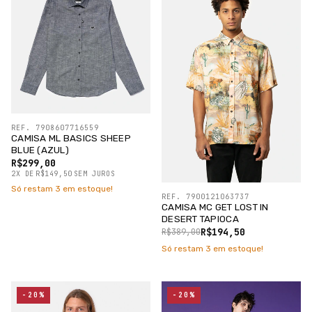
REF. 7908607716559
CAMISA ML BASICS SHEEP
BLUE (AZUL)
R$299,00
2
X
DE
R$149,50
SEM JUROS
Só restam
3
em estoque!
REF. 7900121063737
CAMISA MC GET LOST IN
DESERT TAPIOCA
R$194,50
R$389,00
Só restam
3
em estoque!
-20%
-20%