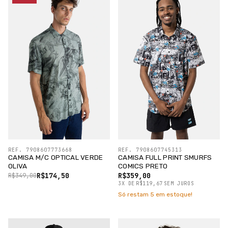
REF. 7908607773668
REF. 7908607745313
CAMISA M/C OPTICAL VERDE
CAMISA FULL PRINT SMURFS
OLIVA
COMICS PRETO
R$174,50
R$359,00
R$349,00
3
X
DE
R$119,67
SEM JUROS
Só restam
5
em estoque!