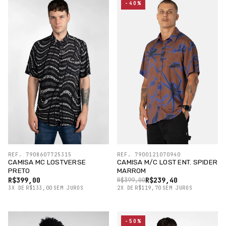
-40%
REF. 7908607725315
REF. 7900121070940
CAMISA MC LOSTVERSE
CAMISA M/C LOST ENT. SPIDER
PRETO
MARROM
R$399,00
R$239,40
R$399,00
3
X
DE
R$133,00
SEM JUROS
2
X
DE
R$119,70
SEM JUROS
-50%