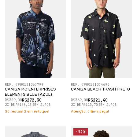
REF. 7900121063799
REF. 7900121034690
CAMISA MC ENTERPRISES
CAMISA BEACH TRASH PRETO
ELEMENTS BLUE (AZUL)
R$272,30
R$221,40
R$389,00
R$369,00
2
X
DE
R$136,15
SEM JUROS
2
X
DE
R$110,70
SEM JUROS
Só restam
2
em estoque!
Atenção, última peça!
-50%