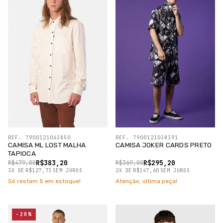
REF. 7900121063850
REF. 7900121038391
CAMISA ML LOST MALHA
CAMISA JOKER CARDS PRETO
TAPIOCA
R$383,20
R$295,20
R$479,00
R$369,00
3
X
DE
R$127,73
SEM JUROS
2
X
DE
R$147,60
SEM JUROS
Só restam
5
em estoque!
Atenção, última peça!
-20%