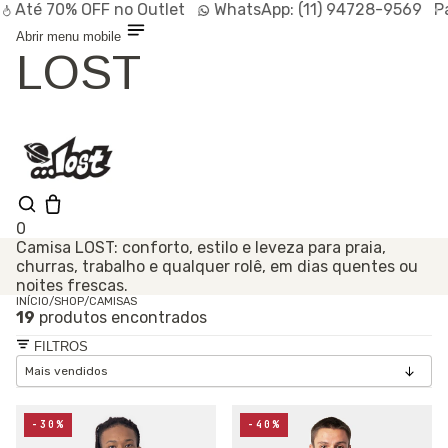
Até
70% OFF
no Outlet
WhatsApp:
(11) 94728-9569
P
Abrir menu mobile
LOST
0
Camisa LOST: conforto, estilo e leveza para praia,
churras, trabalho e qualquer rolê, em dias quentes ou
Olá, visitante
noites frescas.
Entrar /
INÍCIO
/
SHOP
/
CAMISAS
Cadastrar
19
produtos encontrados
Shop
Lançamentos
FILTROS
HOT
Linhas
Especiais
Outlet
SALE
-30%
-40%