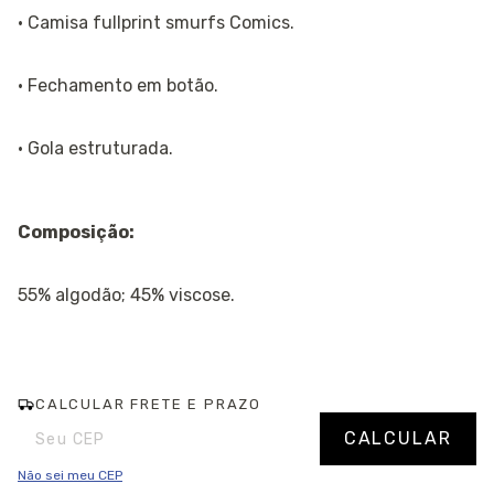
· Camisa fullprint smurfs Comics.
· Fechamento em botão.
· Gola estruturada.
Composição:
55% algodão; 45% viscose.
CALCULAR FRETE E PRAZO
Entregas para o CEP:
Alterar CEP
CALCULAR
Não sei meu CEP