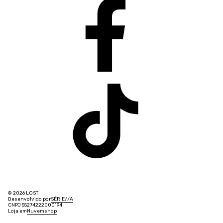
© 2026 LOST
Desenvolvido por
SÉRIE
/
/
A
CNPJ 55274222000194
Loja em
Nuvemshop