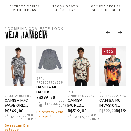
ENTREGA RÁPIDA
TROCA GRÁTIS
COMPRA SEGURA
EM TODO BRASIL
ATÉ 30 DIAS
SITE PROTEGIDO
/ COMBINA COM ESTE LOOK
VEJA TAMBÉM
-50%
REF.
7908607716559
CAMISA ML
BASICS
REF.
REF.
REF.
7900121002286
7900121034669
7908607725476
SHEEP BLUE
R$299,00
CAMISA M/C
CAMISA
CAMISA MC
(AZUL)
X
SEM
2
R$149,50
WAVE GRID
WORLD
INVASION
DE
JUROS
PRETO
DOMINATION
PRETO
R$349,00
R$319,00
R$199,
R$399,00
Só restam
3
em
TAPIOCA
X
SEM
X
SEM
estoque!
3
R$116,33
3
R$106,33
DE
JUROS
DE
JUROS
Só restam
5
em
estoque!