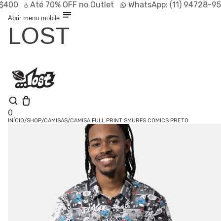
0
Até
70% OFF
no Outlet
WhatsApp:
(11) 94728-9569
Abrir menu mobile
LOST
0
INÍCIO
/
SHOP
/
CAMISAS
/
CAMISA FULL PRINT SMURFS COMICS PRETO
Shop
Lançamentos
HOT
Linhas
Especiais
Outlet
SALE