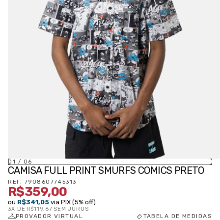
01
/
06
CAMISA FULL PRINT SMURFS COMICS PRETO
REF.
7908607745313
R$359,00
ou
R$341,05
via PIX (5% off)
3
X DE
R$119,67
SEM JUROS
PROVADOR VIRTUAL
TABELA DE MEDIDAS