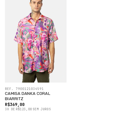
REF. 7900121034591
CAMISA DANKA CORAL
BIARRITZ
R$369,00
3
X
DE
R$123,00
SEM JUROS