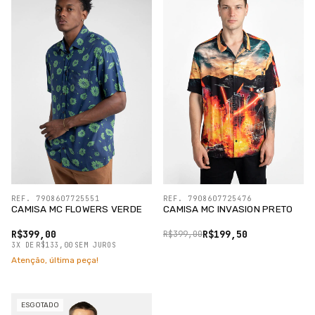
REF. 7908607725551
REF. 7908607725476
CAMISA MC FLOWERS VERDE
CAMISA MC INVASION PRETO
R$399,00
R$199,50
R$399,00
3
X
DE
R$133,00
SEM JUROS
Atenção, última peça!
ESGOTADO