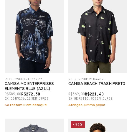
REF. 7900121063799
REF. 7900121034690
CAMISA MC ENTERPRISES
CAMISA BEACH TRASH PRETO
ELEMENTS BLUE (AZUL)
R$272,30
R$221,40
R$389,00
R$369,00
2
X
DE
R$136,15
SEM JUROS
2
X
DE
R$110,70
SEM JUROS
Só restam
2
em estoque!
Atenção, última peça!
-50%