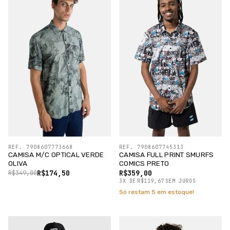
REF. 7908607773668
REF. 7908607745313
CAMISA M/C OPTICAL VERDE
CAMISA FULL PRINT SMURFS
OLIVA
COMICS PRETO
R$174,50
R$359,00
R$349,00
3
X
DE
R$119,67
SEM JUROS
Só restam
5
em estoque!