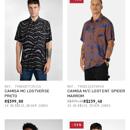
REF. 7908607725315
REF. 7900121070940
CAMISA MC LOSTVERSE
CAMISA M/C LOST ENT. SPIDER
PRETO
MARROM
R$399,00
R$239,40
R$399,00
3
X
DE
R$133,00
SEM JUROS
2
X
DE
R$119,70
SEM JUROS
-50%