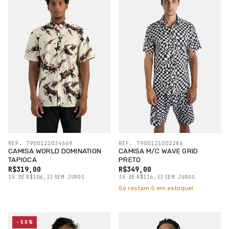
REF. 7900121034669
REF. 7900121002286
CAMISA WORLD DOMINATION
CAMISA M/C WAVE GRID
TAPIOCA
PRETO
R$319,00
R$349,00
3
X
DE
R$106,33
SEM JUROS
3
X
DE
R$116,33
SEM JUROS
Só restam
5
em estoque!
-50%