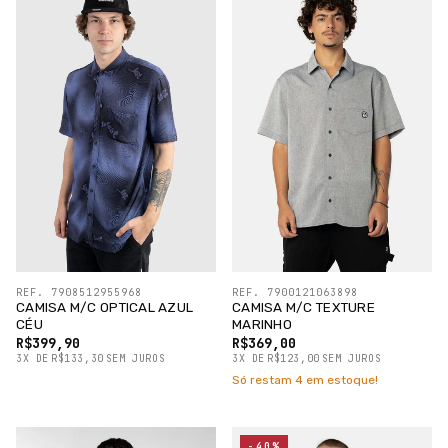
REF. 7908512955968
REF. 7900121063898
CAMISA M/C OPTICAL AZUL
CAMISA M/C TEXTURE
CÉU
MARINHO
R$399,90
R$369,00
3
X
DE
R$133,30
SEM JUROS
3
X
DE
R$123,00
SEM JUROS
Só restam
4
em estoque!
-40%