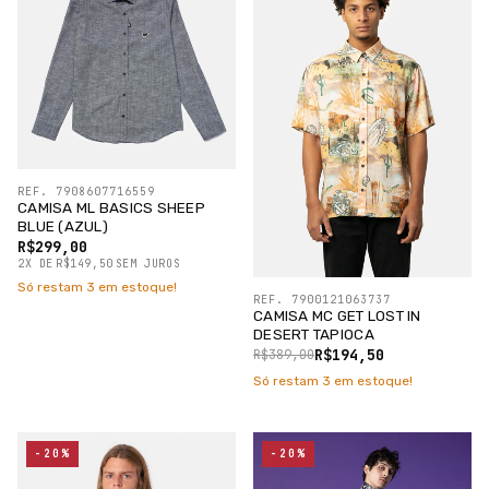
REF. 7908607716559
CAMISA ML BASICS SHEEP
BLUE (AZUL)
R$299,00
2
X
DE
R$149,50
SEM JUROS
Só restam
3
em estoque!
REF. 7900121063737
CAMISA MC GET LOST IN
DESERT TAPIOCA
R$194,50
R$389,00
Só restam
3
em estoque!
-20%
-20%