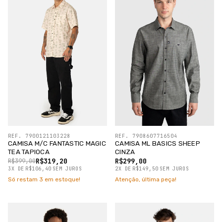
REF. 7900121103228
REF. 7908607716504
CAMISA M/C FANTASTIC MAGIC
CAMISA ML BASICS SHEEP
TEA TAPIOCA
CINZA
R$319,20
R$299,00
R$399,00
3
X
DE
R$106,40
SEM JUROS
2
X
DE
R$149,50
SEM JUROS
Só restam
3
em estoque!
Atenção, última peça!