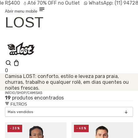
$400
Até
70% OFF
no Outlet
WhatsApp:
(11) 94728-95
Abrir menu mobile
LOST
0
Camisa LOST: conforto, estilo e leveza para praia,
churras, trabalho e qualquer rolê, em dias quentes ou
Shop
noites frescas.
Lançamentos
HOT
Linhas
INÍCIO
/
SHOP
/
CAMISAS
19
produtos encontrados
Especiais
Outlet
FILTROS
SALE
-30%
-40%