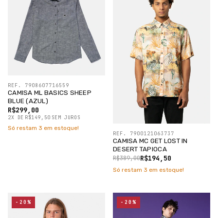
REF. 7908607716559
CAMISA ML BASICS SHEEP
BLUE (AZUL)
R$299,00
2
X
DE
R$149,50
SEM JUROS
Só restam
3
em estoque!
REF. 7900121063737
CAMISA MC GET LOST IN
DESERT TAPIOCA
R$194,50
R$389,00
Só restam
3
em estoque!
-20%
-20%