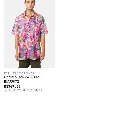
REF. 7900121034591
CAMISA DANKA CORAL
BIARRITZ
R$369,00
3
X
DE
R$123,00
SEM JUROS