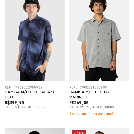
REF. 7908512955968
REF. 7900121063898
CAMISA M/C OPTICAL AZUL
CAMISA M/C TEXTURE
CÉU
MARINHO
R$399,90
R$369,00
3
X
DE
R$133,30
SEM JUROS
3
X
DE
R$123,00
SEM JUROS
Só restam
4
em estoque!
-40%