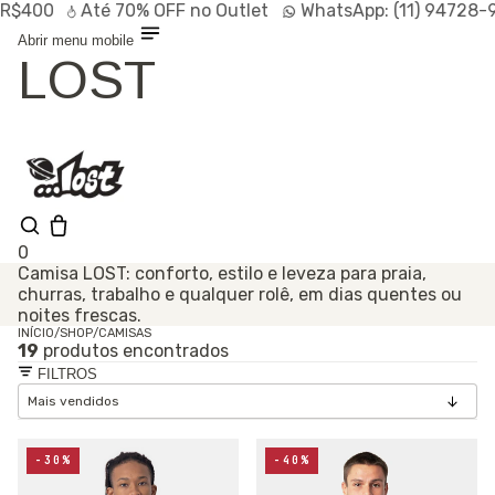
400
Até
70% OFF
no Outlet
WhatsApp:
(11) 94728-956
Abrir menu mobile
LOST
0
Camisa LOST: conforto, estilo e leveza para praia,
churras, trabalho e qualquer rolê, em dias quentes ou
Shop
noites frescas.
Lançamentos
HOT
Linhas
INÍCIO
/
SHOP
/
CAMISAS
19
produtos encontrados
Especiais
Outlet
FILTROS
SALE
-30%
-40%