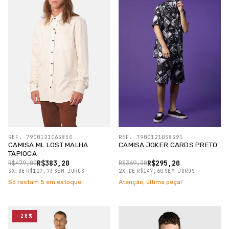
REF. 7900121063850
REF. 7900121038391
CAMISA ML LOST MALHA
CAMISA JOKER CARDS PRETO
TAPIOCA
R$383,20
R$295,20
R$479,00
R$369,00
3
X
DE
R$127,73
SEM JUROS
2
X
DE
R$147,60
SEM JUROS
Só restam
5
em estoque!
Atenção, última peça!
-20%