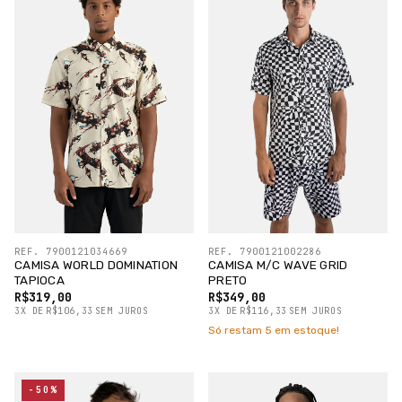
REF. 7900121034669
REF. 7900121002286
CAMISA WORLD DOMINATION
CAMISA M/C WAVE GRID
TAPIOCA
PRETO
R$319,00
R$349,00
3
X
DE
R$106,33
SEM JUROS
3
X
DE
R$116,33
SEM JUROS
Só restam
5
em estoque!
-50%