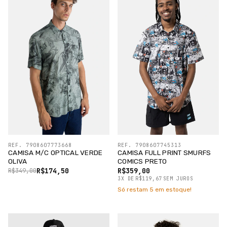
REF. 7908607773668
REF. 7908607745313
CAMISA M/C OPTICAL VERDE
CAMISA FULL PRINT SMURFS
OLIVA
COMICS PRETO
R$174,50
R$359,00
R$349,00
3
X
DE
R$119,67
SEM JUROS
Só restam
5
em estoque!