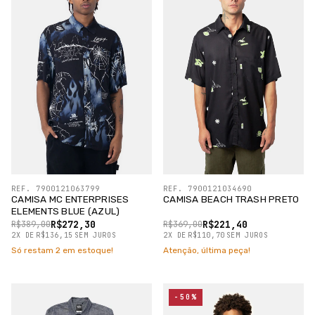
REF. 7900121063799
REF. 7900121034690
CAMISA MC ENTERPRISES
CAMISA BEACH TRASH PRETO
ELEMENTS BLUE (AZUL)
R$272,30
R$221,40
R$389,00
R$369,00
2
X
DE
R$136,15
SEM JUROS
2
X
DE
R$110,70
SEM JUROS
Só restam
2
em estoque!
Atenção, última peça!
-50%