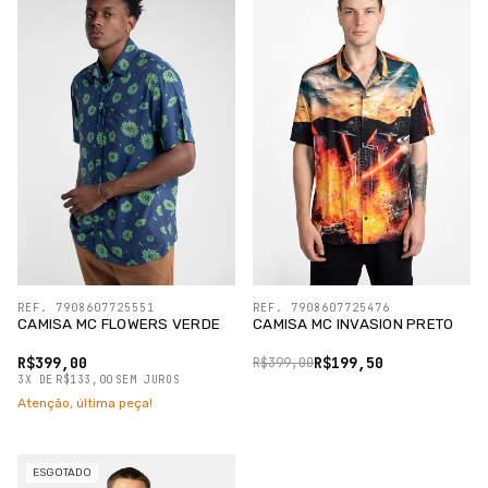
REF. 7908607725551
REF. 7908607725476
CAMISA MC FLOWERS VERDE
CAMISA MC INVASION PRETO
R$399,00
R$199,50
R$399,00
3
X
DE
R$133,00
SEM JUROS
Atenção, última peça!
ESGOTADO