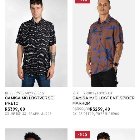
REF. 7908607725315
REF. 7900121070940
CAMISA MC LOSTVERSE
CAMISA M/C LOST ENT. SPIDER
PRETO
MARROM
R$399,00
R$239,40
R$399,00
3
X
DE
R$133,00
SEM JUROS
2
X
DE
R$119,70
SEM JUROS
-50%