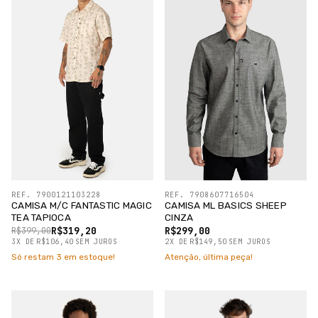
REF. 7900121103228
REF. 7908607716504
CAMISA M/C FANTASTIC MAGIC
CAMISA ML BASICS SHEEP
TEA TAPIOCA
CINZA
R$319,20
R$299,00
R$399,00
3
X
DE
R$106,40
SEM JUROS
2
X
DE
R$149,50
SEM JUROS
Só restam
3
em estoque!
Atenção, última peça!