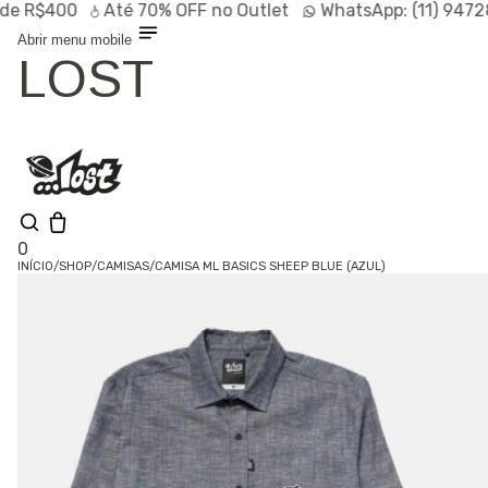
R$400
Até
70% OFF
no Outlet
WhatsApp:
(11) 94728-9
Abrir menu mobile
LOST
0
INÍCIO
/
SHOP
/
CAMISAS
/
CAMISA ML BASICS SHEEP BLUE (AZUL)
Olá, visitante
Entrar /
Cadastrar
Shop
Lançamentos
HOT
Linhas
Especiais
Outlet
SALE