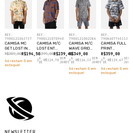
REF.
REF.
REF.
REF.
7900121063737
7900121070940
7900121002286
7908607745313
CAMISA MC
CAMISA M/C
CAMISA M/C
CAMISA FULL
GET LOST IN
LOST ENT.
WAVE GRID
PRINT
DESERT
SPIDER
PRETO
SMURFS
R$194,50
R$239,40
R$349,00
R$359,00
R$389,00
R$399,00
TAPIOCA
MARROM
COMICS
X
SEM
X
SEM
X
SEM
2
R$119,70
3
R$116,33
3
R$119,67
Só restam
3
em
DE
JUROS
DE
JUROS
DE
JURO
PRETO
estoque!
Só restam
5
em
Só restam
5
em
estoque!
estoque!
NEWSLETTER