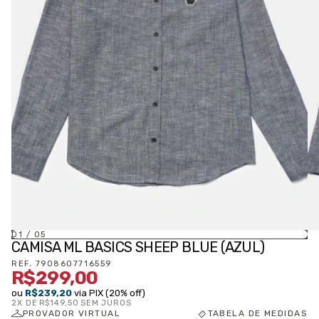
01
/
05
CAMISA ML BASICS SHEEP BLUE (AZUL)
REF.
7908607716559
R$299,00
ou
R$239,20
via PIX (20% off)
2
X DE
R$149,50
SEM JUROS
PROVADOR VIRTUAL
TABELA DE MEDIDAS