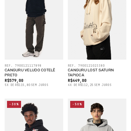
REF. 7900121117898
REF. 7900121023380
CANGURU VELUDO COTELÊ
CANGURU LOST SATURN
PRETO
TAPIOCA
R$579,00
R$449,00
5
X
DE
R$115,80
SEM JUROS
4
X
DE
R$112,25
SEM JUROS
-30%
-50%