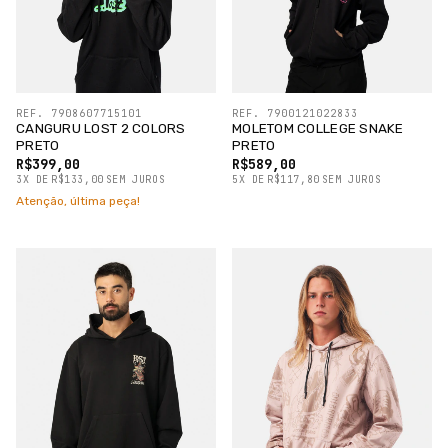
REF. 7908607715101
REF. 7900121022833
CANGURU LOST 2 COLORS
MOLETOM COLLEGE SNAKE
PRETO
PRETO
R$399,00
R$589,00
3
X
DE
R$133,00
SEM JUROS
5
X
DE
R$117,80
SEM JUROS
Atenção, última peça!