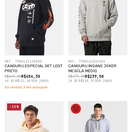
REF. 7900121118000
REF. 7900121023601
CANGURU ESPECIAL GET LOST
CANGURU INSANE JOKER
PRETO
MESCLA MÉDIO
R$454,30
R$239,50
R$649,00
R$479,00
4
X
DE
R$113,58
SEM JUROS
2
X
DE
R$119,75
SEM JUROS
Só restam
2
em estoque!
-30%