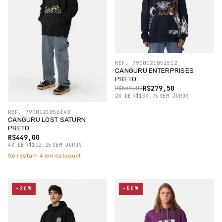
REF. 7900121051512
CANGURU ENTERPRISES
PRETO
R$279,50
R$559,00
2
X
DE
R$139,75
SEM JUROS
REF. 7900121056142
CANGURU LOST SATURN
PRETO
R$449,00
4
X
DE
R$112,25
SEM JUROS
Só restam
4
em estoque!
-20%
-50%