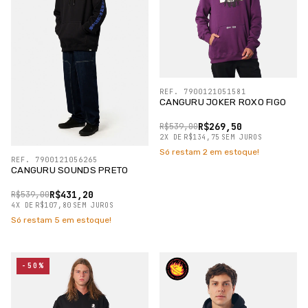
REF. 7900121051581
CANGURU JOKER ROXO FIGO
R$269,50
R$539,00
2
X
DE
R$134,75
SEM JUROS
Só restam
2
em estoque!
REF. 7900121056265
CANGURU SOUNDS PRETO
R$431,20
R$539,00
4
X
DE
R$107,80
SEM JUROS
Só restam
5
em estoque!
-50%