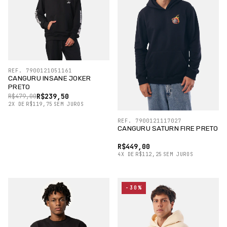
REF. 7900121051161
CANGURU INSANE JOKER
PRETO
R$239,50
R$479,00
2
X
DE
R$119,75
SEM JUROS
REF. 7900121117027
CANGURU SATURN FIRE PRETO
R$449,00
4
X
DE
R$112,25
SEM JUROS
-30%