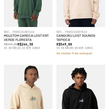
REF. 7900121087634
REF. 7900121059532
MOLETOM CARECA LOST ENT.
CANGURU LOST SOUNDS
VERDE FLORESTA
TAPIOCA
R$244,30
R$549,00
R$349,00
2
X
DE
R$122,15
SEM JUROS
5
X
DE
R$109,80
SEM JUROS
Só restam
3
em estoque!