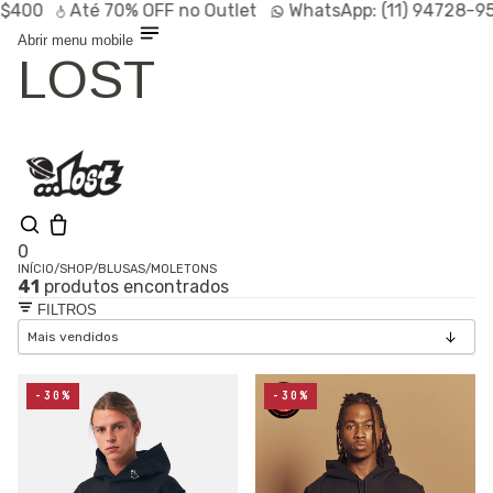
Até
70% OFF
no Outlet
WhatsApp:
(11) 94728-9569
Abrir menu mobile
LOST
0
INÍCIO
/
SHOP
/
BLUSAS
/
MOLETONS
41
produtos encontrados
Shop
FILTROS
Lançamentos
HOT
Linhas
Especiais
Outlet
SALE
-30%
-30%