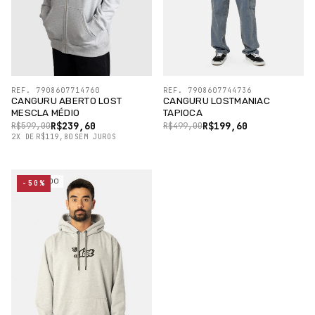
REF. 7908607714760
REF. 7908607744736
CANGURU ABERTO LOST
CANGURU LOSTMANIAC
MESCLA MÉDIO
TAPIOCA
R$239,60
R$199,60
R$599,00
R$499,00
2
X
DE
R$119,80
SEM JUROS
ESGOTADO
-50%