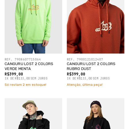
REF. 7908607715064
REF. 7900121012407
CANGURU LOST 2 COLORS
CANGURU LOST 2 COLORS
VERDE MENTA
RUBRO DUST
R$399,00
R$399,00
3
X
DE
R$133,00
SEM JUROS
3
X
DE
R$133,00
SEM JUROS
Só restam
2
em estoque!
Atenção, última peça!