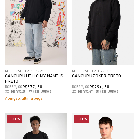
REF. 7900121116921
REF. 7900121059587
CANGURU HELLO MY NAME IS
CANGURU JOKER PRETO
PRETO
R$377,30
R$294,50
R$539,00
R$589,00
3
X
DE
R$125,77
SEM JUROS
2
X
DE
R$147,25
SEM JUROS
Atenção, última peça!
-60%
-60%