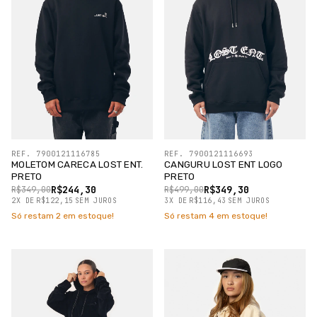
REF. 7900121116785
REF. 7900121116693
MOLETOM CARECA LOST ENT.
CANGURU LOST ENT LOGO
PRETO
PRETO
R$244,30
R$349,30
R$349,00
R$499,00
2
X
DE
R$122,15
SEM JUROS
3
X
DE
R$116,43
SEM JUROS
Só restam
2
em estoque!
Só restam
4
em estoque!