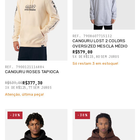
REF. 7908607715132
CANGURU LOST 2 COLORS
OVERSIZED MESCLA MÉDIO
R$579,00
5
X
DE
R$115,80
SEM JUROS
Só restam
3
em estoque!
REF. 7900121116884
CANGURU ROSES TAPIOCA
R$377,30
R$539,00
3
X
DE
R$125,77
SEM JUROS
Atenção, última peça!
-20%
-30%