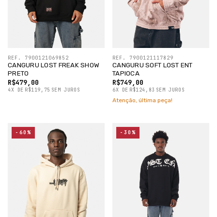
REF. 7900121069852
REF. 7900121117829
CANGURU LOST FREAK SHOW
CANGURU SOFT LOST ENT
PRETO
TAPIOCA
R$479,00
R$749,00
4
X
DE
R$119,75
SEM JUROS
6
X
DE
R$124,83
SEM JUROS
Atenção, última peça!
-60%
-30%