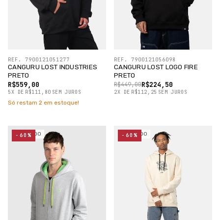
REF. 7900121051277
REF. 7900121056098
CANGURU LOST INDUSTRIES
CANGURU LOST LOGO FIRE
PRETO
PRETO
R$559,00
R$224,50
R$449,00
5
X
DE
R$111,80
SEM JUROS
2
X
DE
R$112,25
SEM JUROS
Só restam
2
em estoque!
ESGOTADO
ESGOTADO
-60%
-60%