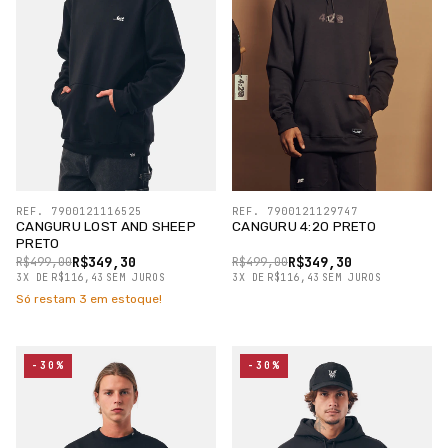
REF. 7900121116525
REF. 7900121129747
CANGURU LOST AND SHEEP
CANGURU 4:20 PRETO
PRETO
R$349,30
R$349,30
R$499,00
R$499,00
3
X
DE
R$116,43
SEM JUROS
3
X
DE
R$116,43
SEM JUROS
Só restam
3
em estoque!
-30%
-30%