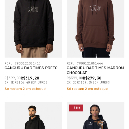
REF. 7900121051413
REF. 7900121051444
CANGURU BAD TIMES PRETO
CANGURU BAD TIMES MARROM
CHOCOLAT
R$319,20
R$279,30
R$399,00
R$399,00
3
X
DE
R$106,40
SEM JUROS
2
X
DE
R$139,65
SEM JUROS
Só restam
2
em estoque!
Só restam
2
em estoque!
-50%