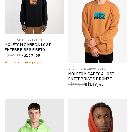
REF. 7908607714470
MOLETOM CARECA LOST
ENTERPRISES PRETO
R$139,60
R$349,00
Atenção, última peça!
REF. 7908607714517
MOLETOM CARECA LOST
ENTERPRISES BRONZE
R$139,60
R$349,00