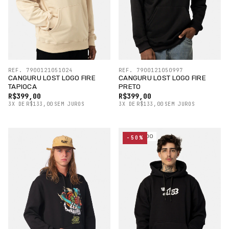
REF. 7900121051024
REF. 7900121050997
CANGURU LOST LOGO FIRE
CANGURU LOST LOGO FIRE
TAPIOCA
PRETO
R$399,00
R$399,00
3
X
DE
R$133,00
SEM JUROS
3
X
DE
R$133,00
SEM JUROS
ESGOTADO
-50%