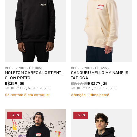
REF. 7900121050850
REF. 7900121116952
MOLETOM CARECA LOST ENT.
CANGURU HELLO MY NAME IS
GLOW PRETO
TAPIOCA
R$359,00
R$377,30
R$539,00
3
X
DE
R$119,67
SEM JUROS
3
X
DE
R$125,77
SEM JUROS
Só restam
5
em estoque!
Atenção, última peça!
-30%
-50%