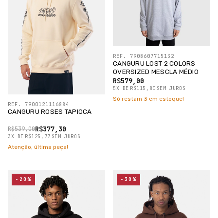
REF. 7908607715132
CANGURU LOST 2 COLORS
OVERSIZED MESCLA MÉDIO
R$579,00
5
X
DE
R$115,80
SEM JUROS
Só restam
3
em estoque!
REF. 7900121116884
CANGURU ROSES TAPIOCA
R$377,30
R$539,00
3
X
DE
R$125,77
SEM JUROS
Atenção, última peça!
-20%
-30%