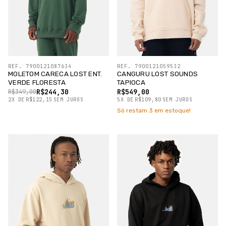
REF. 7900121087634
REF. 7900121059532
MOLETOM CARECA LOST ENT.
CANGURU LOST SOUNDS
VERDE FLORESTA
TAPIOCA
R$244,30
R$549,00
R$349,00
2
X
DE
R$122,15
SEM JUROS
5
X
DE
R$109,80
SEM JUROS
Só restam
3
em estoque!