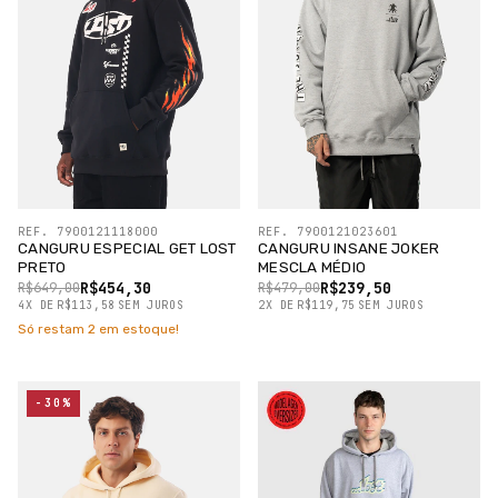
REF. 7900121118000
REF. 7900121023601
CANGURU ESPECIAL GET LOST
CANGURU INSANE JOKER
PRETO
MESCLA MÉDIO
R$454,30
R$239,50
R$649,00
R$479,00
4
X
DE
R$113,58
SEM JUROS
2
X
DE
R$119,75
SEM JUROS
Só restam
2
em estoque!
-30%