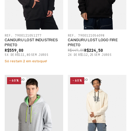
REF. 7900121051277
REF. 7900121056098
CANGURU LOST INDUSTRIES
CANGURU LOST LOGO FIRE
PRETO
PRETO
R$559,00
R$224,50
R$449,00
5
X
DE
R$111,80
SEM JUROS
2
X
DE
R$112,25
SEM JUROS
Só restam
2
em estoque!
ESGOTADO
ESGOTADO
-60%
-60%