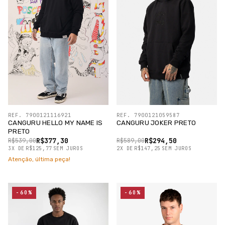
REF. 7900121116921
REF. 7900121059587
CANGURU HELLO MY NAME IS
CANGURU JOKER PRETO
PRETO
R$377,30
R$294,50
R$539,00
R$589,00
3
X
DE
R$125,77
SEM JUROS
2
X
DE
R$147,25
SEM JUROS
Atenção, última peça!
-60%
-60%