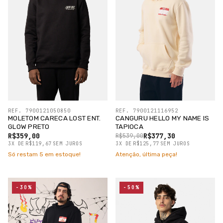
REF. 7900121050850
REF. 7900121116952
MOLETOM CARECA LOST ENT.
CANGURU HELLO MY NAME IS
GLOW PRETO
TAPIOCA
R$359,00
R$377,30
R$539,00
3
X
DE
R$119,67
SEM JUROS
3
X
DE
R$125,77
SEM JUROS
Só restam
5
em estoque!
Atenção, última peça!
-30%
-50%