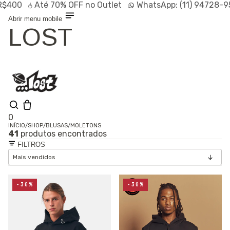
0
Até
70% OFF
no Outlet
WhatsApp:
(11) 94728-9569
Abrir menu mobile
LOST
0
INÍCIO
/
SHOP
/
BLUSAS
/
MOLETONS
41
produtos encontrados
Shop
FILTROS
Lançamentos
HOT
Linhas
Especiais
Outlet
SALE
-30%
-30%