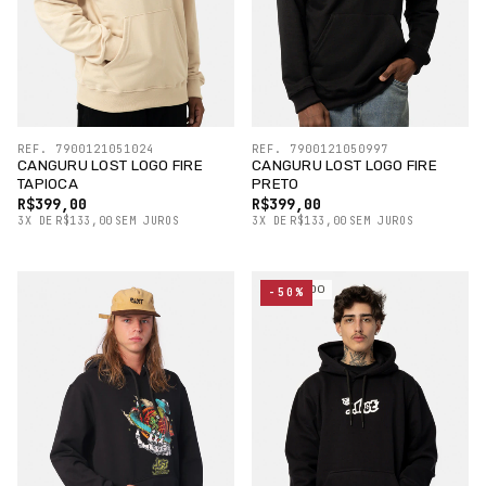
REF. 7900121051024
REF. 7900121050997
CANGURU LOST LOGO FIRE
CANGURU LOST LOGO FIRE
TAPIOCA
PRETO
R$399,00
R$399,00
3
X
DE
R$133,00
SEM JUROS
3
X
DE
R$133,00
SEM JUROS
ESGOTADO
-50%