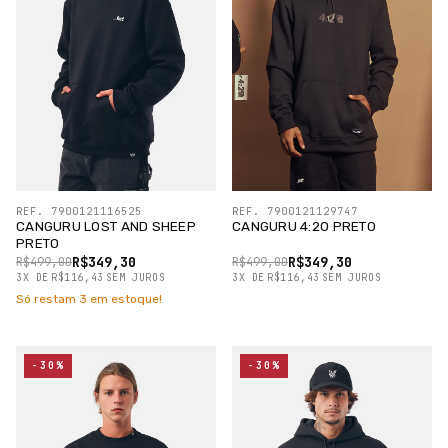
REF. 7900121116525
REF. 7900121129747
CANGURU LOST AND SHEEP
CANGURU 4:20 PRETO
PRETO
R$349,30
R$349,30
R$499,00
R$499,00
3
X
DE
R$116,43
SEM JUROS
3
X
DE
R$116,43
SEM JUROS
Só restam
3
em estoque!
-30%
-30%