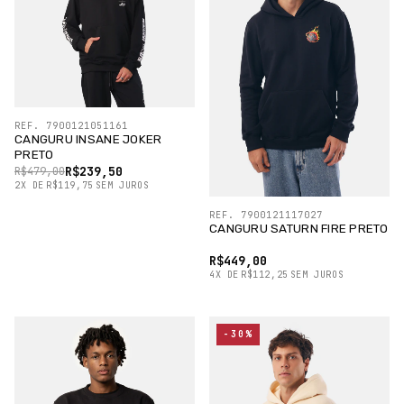
REF. 7900121051161
CANGURU INSANE JOKER
PRETO
R$239,50
R$479,00
2
X
DE
R$119,75
SEM JUROS
REF. 7900121117027
CANGURU SATURN FIRE PRETO
R$449,00
4
X
DE
R$112,25
SEM JUROS
-30%