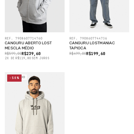
REF. 7908607714760
REF. 7908607744736
CANGURU ABERTO LOST
CANGURU LOSTMANIAC
MESCLA MÉDIO
TAPIOCA
R$239,60
R$199,60
R$599,00
R$499,00
2
X
DE
R$119,80
SEM JUROS
ESGOTADO
-50%