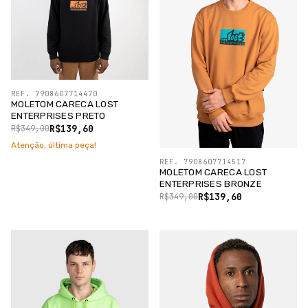
REF. 7908607714470
MOLETOM CARECA LOST
ENTERPRISES PRETO
R$139,60
R$349,00
Atenção, última peça!
REF. 7908607714517
MOLETOM CARECA LOST
ENTERPRISES BRONZE
R$139,60
R$349,00