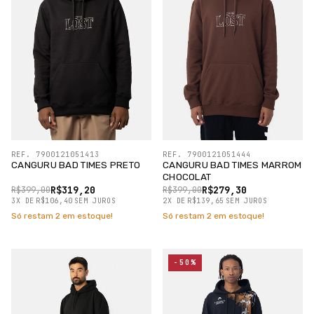
REF. 7900121051413
REF. 7900121051444
CANGURU BAD TIMES PRETO
CANGURU BAD TIMES MARROM
CHOCOLAT
R$319,20
R$279,30
R$399,00
R$399,00
3
X
DE
R$106,40
SEM JUROS
2
X
DE
R$139,65
SEM JUROS
Só restam
2
em estoque!
Só restam
2
em estoque!
-50%