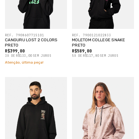
REF. 7908607715101
REF. 7900121022833
CANGURU LOST 2 COLORS
MOLETOM COLLEGE SNAKE
PRETO
PRETO
R$399,00
R$589,00
3
X
DE
R$133,00
SEM JUROS
5
X
DE
R$117,80
SEM JUROS
Atenção, última peça!