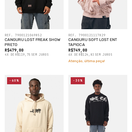
REF. 7900121069852
REF. 7900121117829
CANGURU LOST FREAK SHOW
CANGURU SOFT LOST ENT
PRETO
TAPIOCA
R$479,00
R$749,00
4
X
DE
R$119,75
SEM JUROS
6
X
DE
R$124,83
SEM JUROS
Atenção, última peça!
-60%
-30%