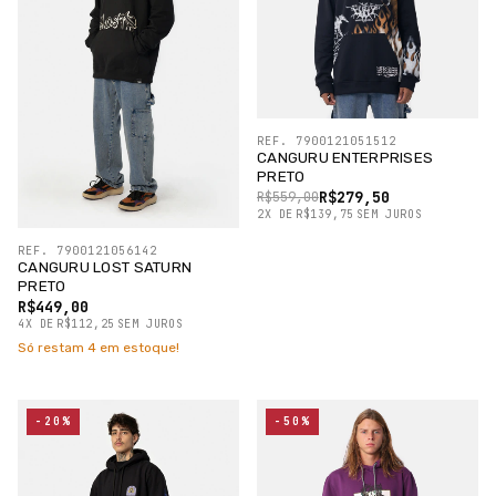
REF. 7900121051512
CANGURU ENTERPRISES
PRETO
R$279,50
R$559,00
2
X
DE
R$139,75
SEM JUROS
REF. 7900121056142
CANGURU LOST SATURN
PRETO
R$449,00
4
X
DE
R$112,25
SEM JUROS
Só restam
4
em estoque!
-20%
-50%