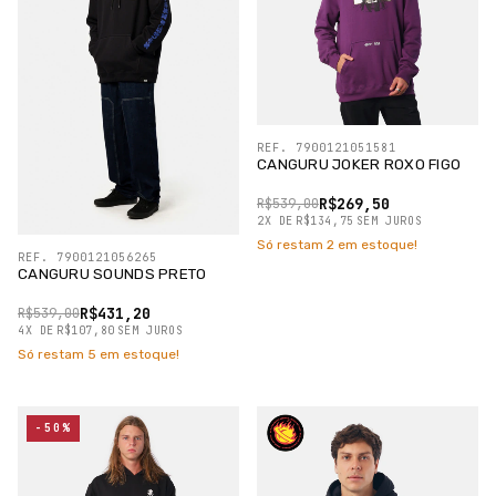
REF. 7900121051581
CANGURU JOKER ROXO FIGO
R$269,50
R$539,00
2
X
DE
R$134,75
SEM JUROS
Só restam
2
em estoque!
REF. 7900121056265
CANGURU SOUNDS PRETO
R$431,20
R$539,00
4
X
DE
R$107,80
SEM JUROS
Só restam
5
em estoque!
-50%