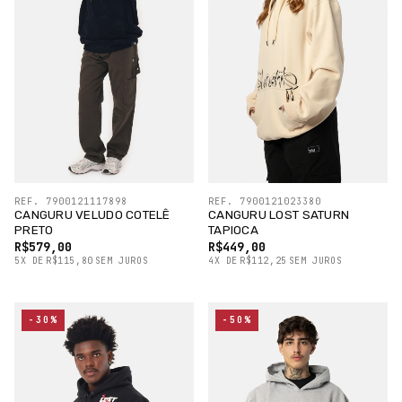
REF. 7900121117898
REF. 7900121023380
CANGURU VELUDO COTELÊ
CANGURU LOST SATURN
PRETO
TAPIOCA
R$579,00
R$449,00
5
X
DE
R$115,80
SEM JUROS
4
X
DE
R$112,25
SEM JUROS
-30%
-50%