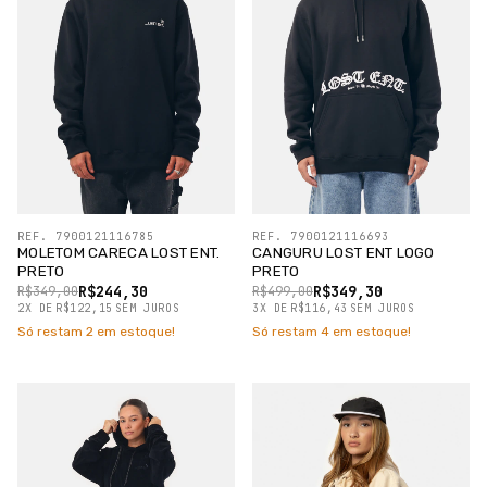
REF. 7900121116785
REF. 7900121116693
MOLETOM CARECA LOST ENT.
CANGURU LOST ENT LOGO
PRETO
PRETO
R$244,30
R$349,30
R$349,00
R$499,00
2
X
DE
R$122,15
SEM JUROS
3
X
DE
R$116,43
SEM JUROS
Só restam
2
em estoque!
Só restam
4
em estoque!