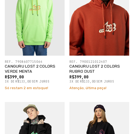
REF. 7908607715064
REF. 7900121012407
CANGURU LOST 2 COLORS
CANGURU LOST 2 COLORS
VERDE MENTA
RUBRO DUST
R$399,00
R$399,00
3
X
DE
R$133,00
SEM JUROS
3
X
DE
R$133,00
SEM JUROS
Só restam
2
em estoque!
Atenção, última peça!