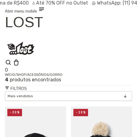
de R$400
Até
70% OFF
no Outlet
WhatsApp:
(11) 947
Abrir menu mobile
LOST
0
INÍCIO
/
SHOP
/
ACESSÓRIOS
/
GORRO
4
produtos encontrados
Olá, visitante
Entrar /
FILTROS
Cadastrar
Shop
Lançamentos
HOT
Linhas
-30%
-20%
Especiais
Outlet
SALE