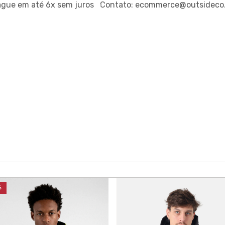
ague em até
6x sem juros
Contato:
ecommerce@outsideco.
%