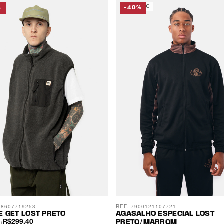
ESGOTADO
%
-40%
08607719253
REF. 7900121107721
E GET LOST PRETO
AGASALHO ESPECIAL LOST
0
R$299,40
PRETO/MARROM