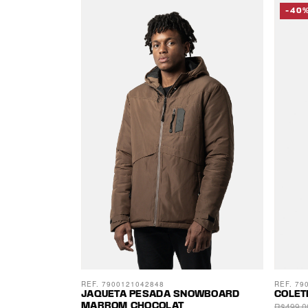
-40
REF. 7900121042848
REF. 79
JAQUETA PESADA SNOWBOARD
COLET
R$499,0
MARROM CHOCOLAT