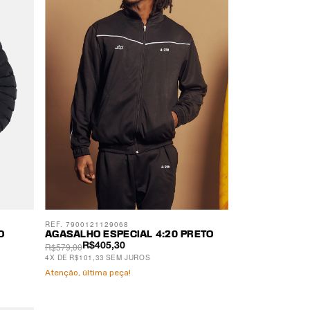
REF. 7900121129068
O
AGASALHO ESPECIAL 4:20 PRETO
R$579,00
R$405,30
4
X
DE
R$101,33
SEM JUROS
Atenção, última peça!