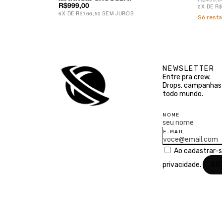
R$999,00
2
X
DE
R$
6
X
DE
R$166,50
SEM JUROS
Só rest
NEWSLETTER
Entre pra crew.
Drops, campanhas 
todo mundo.
NOME
E-MAIL
Ao cadastrar-
privacidade.