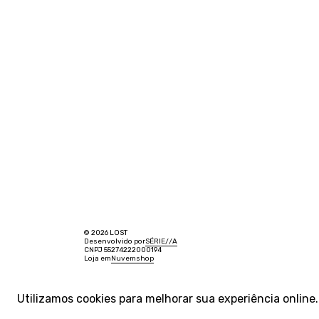
© 2026 LOST
Desenvolvido por
SÉRIE
/
/
A
CNPJ 55274222000194
Loja em
Nuvemshop
Utilizamos cookies para melhorar sua experiência onlin