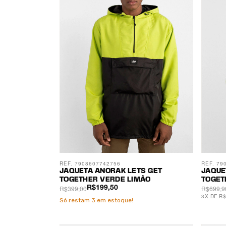
REF. 7908607742756
REF. 79
JAQUETA ANORAK LETS GET
JAQUE
TOGETHER VERDE LIMÃO
TOGET
R$399,00
R$699,9
R$199,50
3
X
DE
R$
Só restam
3
em estoque!