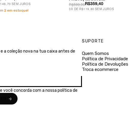
149,70
SEM JUROS
R$599,00
R$359,40
3
X
DE
R$119,80
SEM JUROS
am
2
em estoque!
SUPORTE
e a coleção nova na tua caixa antes de
Quem Somos
Política de Privacidade
Política de Devoluções
Troca ecommerce
se você concorda com a nossa
política de