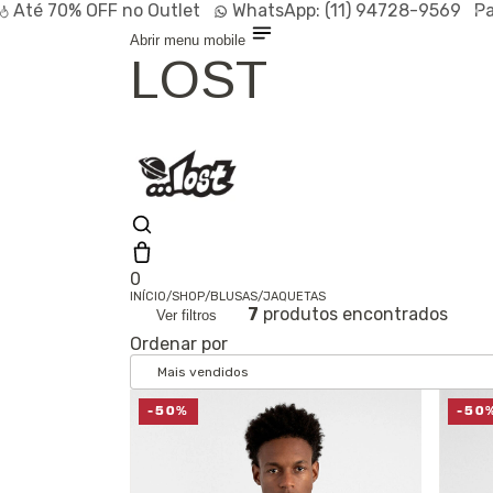
Até
70% OFF
no Outlet
WhatsApp:
(11) 94728-9569
P
Abrir menu mobile
LOST
0
INÍCIO
/
SHOP
/
BLUSAS
/
JAQUETAS
7
produtos encontrados
Ver filtros
Olá, visitante
Ordenar por
Entrar /
Cadastrar
Shop
Lançamentos
HOT
-50%
-50
Linhas
Especiais
Outlet
SALE