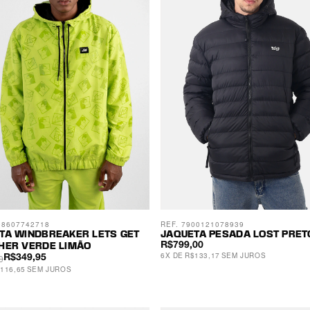
08607742718
REF. 7900121078939
TA WINDBREAKER LETS GET
JAQUETA PESADA LOST PRET
R$799,00
HER VERDE LIMÃO
6
X
DE
R$133,17
SEM JUROS
0
R$349,95
116,65
SEM JUROS