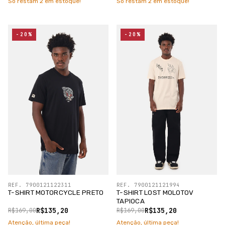
Só restam
2
em estoque!
Só restam
2
em estoque!
-20%
-20%
REF. 7900121122311
REF. 7900121121994
T-SHIRT MOTORCYCLE PRETO
T-SHIRT LOST MOLOTOV
TAPIOCA
R$135,20
R$135,20
R$169,00
R$169,00
Atenção, última peça!
Atenção, última peça!