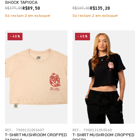
SHOCK TAPIOCA
R$89,50
R$135,20
R$179,00
R$169,00
Só restam
2
em estoque!
Só restam
2
em estoque!
-40%
-40%
REF. 7900121050607
REF. 7900121050560
T-SHIRT MUSHROOM CROPPED
T-SHIRT MUSHROOM CROPPED
TAPIOCA
PRETO