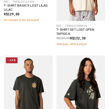
REF. 7900121131924
T-SHIRT BASICS LOST LILAS
LILAC
R$129,00
Só restam
2
em estoque!
REF. 7900121098548
T-SHIRT GET LOST OPEN
TAPIOCA
R$132,30
R$189,00
Atenção, última peça!
-40%