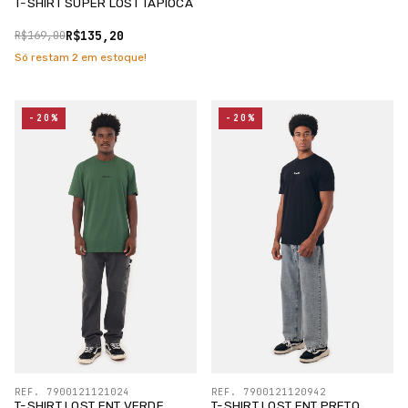
T-SHIRT SUPER LOST TAPIOCA
R$135,20
R$169,00
Só restam
2
em estoque!
-20%
-20%
REF. 7900121121024
REF. 7900121120942
T-SHIRT LOST ENT VERDE
T-SHIRT LOST ENT PRETO