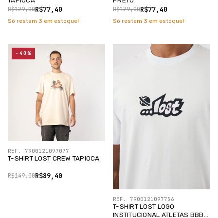
R$77,40
R$77,40
R$129,00
R$129,00
Só restam
3
em estoque!
Só restam
3
em estoque!
-40%
REF. 7900121097077
T-SHIRT LOST CREW TAPIOCA
R$89,40
R$149,00
REF. 7900121097756
T-SHIRT LOST LOGO
INSTITUCIONAL ATLETAS BBB