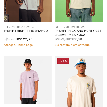
REF. 7900121129303
REF. 7900121100920
T-SHIRT RIGHT TIME BRANCO
T-SHIRT RICK AND MORTY GET
SCHWIFTY TAPIOCA
R$127,20
R$99,50
R$159,00
R$199,00
Atenção, última peça!
Só restam
3
em estoque!
-30%