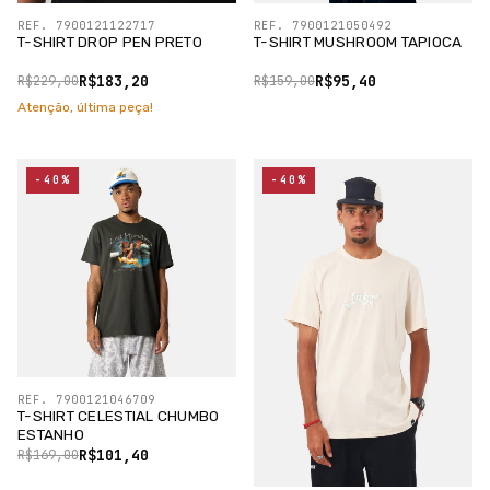
REF. 7900121122717
REF. 7900121050492
T-SHIRT DROP PEN PRETO
T-SHIRT MUSHROOM TAPIOCA
R$183,20
R$95,40
R$229,00
R$159,00
Atenção, última peça!
-40%
-40%
REF. 7900121046709
T-SHIRT CELESTIAL CHUMBO
ESTANHO
R$101,40
R$169,00