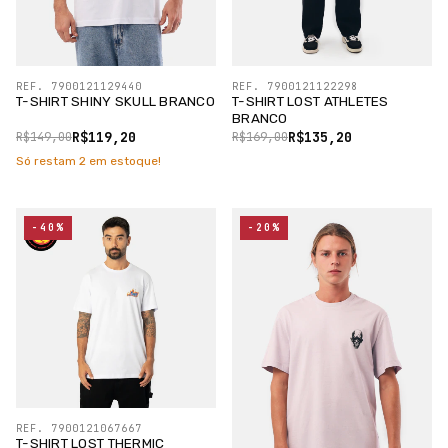
REF. 7900121129440
REF. 7900121122298
T-SHIRT SHINY SKULL BRANCO
T-SHIRT LOST ATHLETES
BRANCO
R$119,20
R$135,20
R$149,00
R$169,00
Só restam
2
em estoque!
-40%
-20%
REF. 7900121067667
T-SHIRT LOST THERMIC