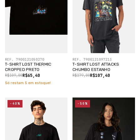
REF. 7900121050270
REF. 7900121097213
T-SHIRT LOST THERMIC
T-SHIRT LOST ATTACKS
CROPPED PRETO
CHUMBO ESTANHO
R$65,40
R$107,40
R$109,00
R$179,00
Só restam
5
em estoque!
-40%
-50%