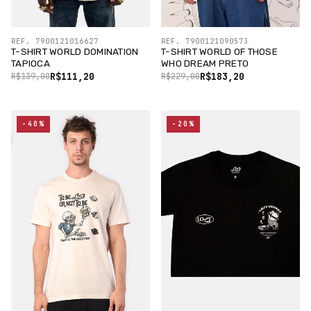
REF. 7900121016627
REF. 7900121090573
T-SHIRT WORLD DOMINATION
T-SHIRT WORLD OF THOSE
TAPIOCA
WHO DREAM PRETO
R$111,20
R$183,20
R$139,00
R$229,00
-40%
-20%