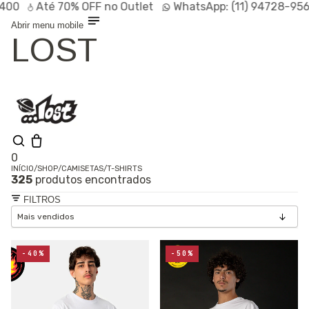
Até
70% OFF
no Outlet
WhatsApp:
(11) 94728-9569
P
Abrir menu mobile
LOST
0
INÍCIO
/
SHOP
/
CAMISETAS
/
T-SHIRTS
325
produtos encontrados
Olá, visitante
Entrar /
FILTROS
Cadastrar
Shop
Lançamentos
HOT
Linhas
-40%
-50%
Especiais
Outlet
SALE