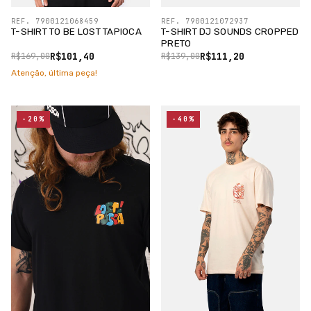
REF. 7900121068459
REF. 7900121072937
T-SHIRT TO BE LOST TAPIOCA
T-SHIRT DJ SOUNDS CROPPED
PRETO
R$101,40
R$111,20
R$169,00
R$139,00
Atenção, última peça!
-20%
-40%