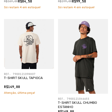
R$84,50
R$99,50
R$169,00
R$199,00
Só restam
4
em estoque!
Só restam
4
em estoque!
REF. 7900121098807
T-SHIRT SKULL TAPIOCA
R$149,00
Atenção, última peça!
REF. 7900121046655
T-SHIRT SKULL CHUMBO
ESTANHO
R$149,00