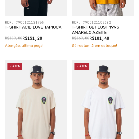
REF. 7900121121765
REF. 7900121102382
T-SHIRT ACID LOVE TAPIOCA
T-SHIRT GET LOST 1993
AMARELO AZEITE
R$151,20
R$101,40
R$189,00
R$169,00
Atenção, última peça!
Só restam
2
em estoque!
-40%
-40%