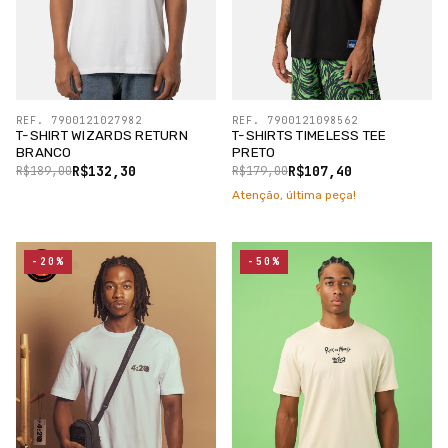
REF. 7900121027982
REF. 7900121098562
T-SHIRT WIZARDS RETURN
T-SHIRTS TIMELESS TEE
BRANCO
PRETO
R$132,30
R$107,40
R$189,00
R$179,00
Atenção, última peça!
-20%
-50%