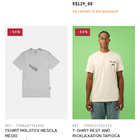
/SILK PRETO
R$129,00
Só restam
5
em estoque!
-50%
-50%
REF. 7908607784015
REF. 7900121101392
TSHIRT MOLOTOV MESCLA
T-SHIRT REST AND
MÉDIO
RICKLAXATION TAPIOCA