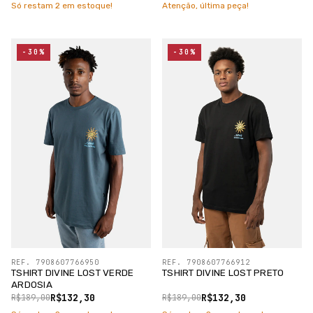
Só restam
2
em estoque!
Atenção, última peça!
-30%
-30%
REF. 7908607766950
REF. 7908607766912
TSHIRT DIVINE LOST VERDE
TSHIRT DIVINE LOST PRETO
ARDOSIA
R$132,30
R$132,30
R$189,00
R$189,00