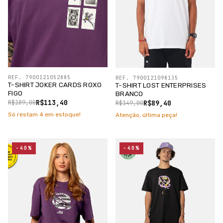
REF. 7900121052885
REF. 7900121098135
T-SHIRT JOKER CARDS ROXO
T-SHIRT LOST ENTERPRISES
FIGO
BRANCO
R$113,40
R$89,40
R$189,00
R$149,00
Só restam
4
em estoque!
Atenção, última peça!
-40%
-40%