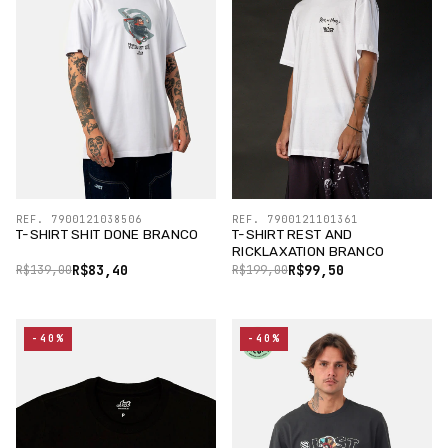
REF. 7900121038506
REF. 7900121101361
T-SHIRT SHIT DONE BRANCO
T-SHIRT REST AND
RICKLAXATION BRANCO
R$83,40
R$99,50
R$139,00
R$199,00
-40%
-40%