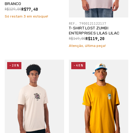
BRANCO
R$77,40
R$129,00
Só restam
3
em estoque!
REF. 7900121122137
T-SHIRT LOST ZUMBI
ENTERPRISES LILAS LILAC
R$119,20
R$149,00
Atenção, última peça!
-20%
-40%