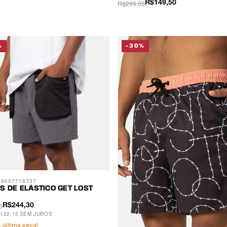
R$299,00
R$149,50
%
-30%
08607718737
S DE ELÁSTICO GET LOST
0
R$244,30
122,15
SEM JUROS
 última peça!