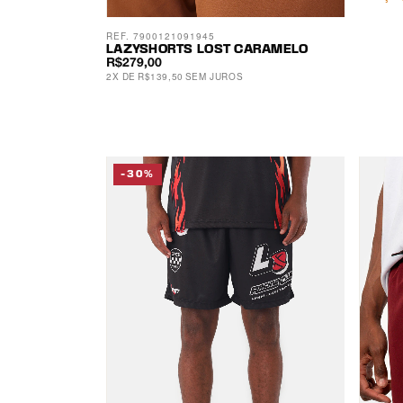
REF. 7900121091945
LAZYSHORTS LOST CARAMELO
R$279,00
2
X
DE
R$139,50
SEM JUROS
-30%