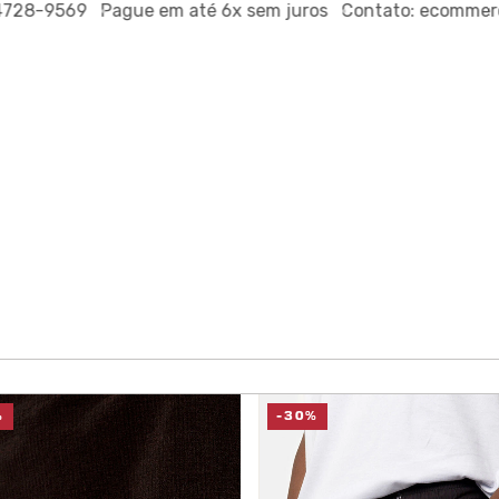
-9569
Pague em até
6x sem juros
Contato:
ecommerce@ou
%
-30%