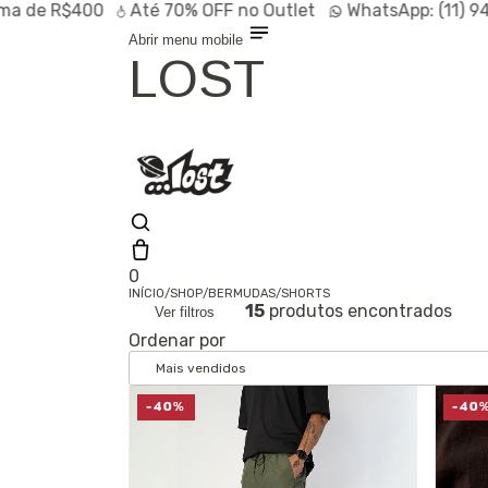
e R$400
Até
70% OFF
no Outlet
WhatsApp:
(11) 94728
Abrir menu mobile
LOST
0
INÍCIO
/
SHOP
/
BERMUDAS
/
SHORTS
15
produtos encontrados
Ver filtros
Olá, visitante
Ordenar por
Entrar /
Cadastrar
Shop
Lançamentos
HOT
-40%
-40
Linhas
Especiais
Outlet
SALE