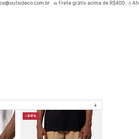
tsideco.com.br
Frete
grátis
acima de R$400
Até
70%
-30%