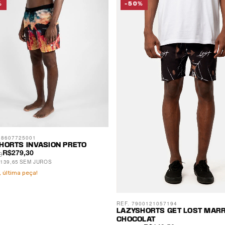
%
-50%
08607725001
HORTS INVASION PRETO
0
R$279,30
139,65
SEM JUROS
 última peça!
REF. 7900121057194
LAZYSHORTS GET LOST MAR
CHOCOLAT