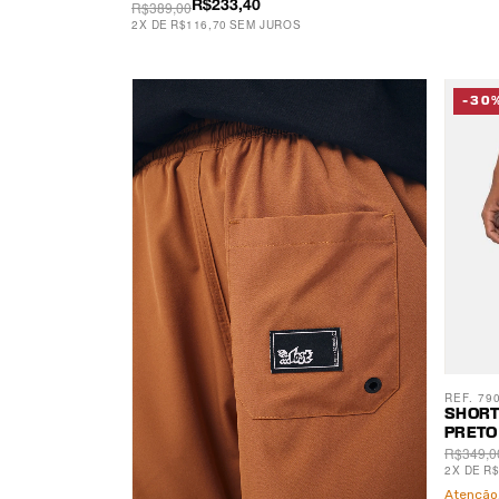
R$389,00
R$233,40
2
X
DE
R$116,70
SEM JUROS
-30
REF. 79
SHORT
PRETO
R$349,0
2
X
DE
R$
Atenção,