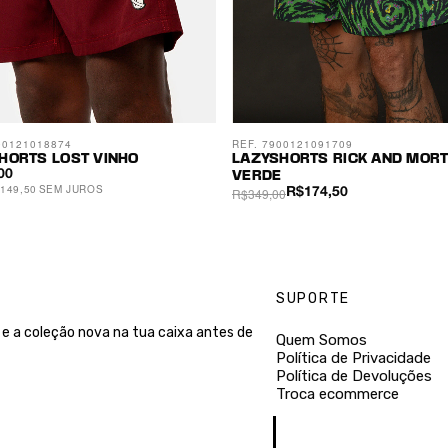
00121018874
REF. 7900121091709
HORTS LOST VINHO
LAZYSHORTS RICK AND MOR
00
VERDE
149,50
SEM JUROS
R$349,00
R$174,50
SUPORTE
e a coleção nova na tua caixa antes de
Quem Somos
Política de Privacidade
Política de Devoluções
Troca ecommerce