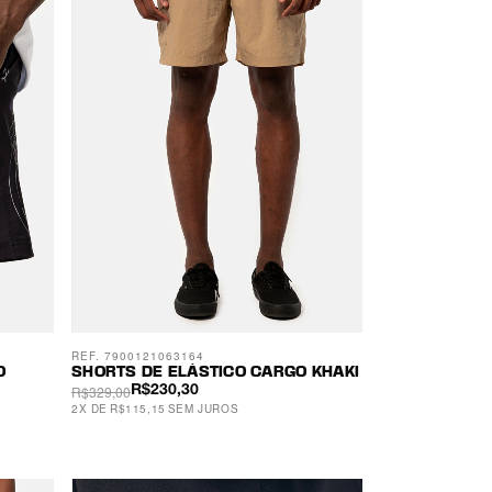
REF. 7900121063164
O
SHORTS DE ELÁSTICO CARGO KHAKI
R$329,00
R$230,30
2
X
DE
R$115,15
SEM JUROS