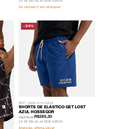
2
X
DE
R$139,50
SEM JUROS
Só restam
2
em estoque!
-30%
REF. 7900121010205
SHORTS DE ELÁSTICO GET LOST
AZUL HOSSEGOR
R$379,00
R$265,30
2
X
DE
R$132,65
SEM JUROS
Atenção, última peça!