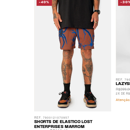
-40%
-30
REF. 79
LAZYS
R$399,0
2
X
DE
R$
Atenção,
REF. 7900121070957
SHORTS DE ELASTICO LOST
ENTERPRISES MARROM