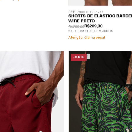
REF. 7900121025711
SHORTS DE ELÁSTICO BARDE
WIRE PRETO
R$299,00
R$209,30
2
X
DE
R$104,65
SEM JUROS
Atenção, última peça!
ESGOTADO
-50%