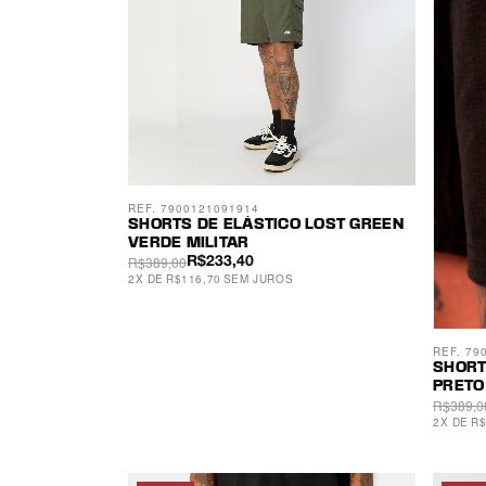
REF. 7900121091914
SHORTS DE ELÁSTICO LOST GREEN
VERDE MILITAR
R$389,00
R$233,40
2
X
DE
R$116,70
SEM JUROS
REF. 79
SHORT
PRETO
R$389,0
2
X
DE
R$