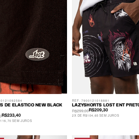
00121092584
REF. 7900121018881
S DE ELASTICO NEW BLACK
LAZYSHORTS LOST ENT PRET
R$299,00
R$209,30
0
2
X
DE
R$104,65
SEM JUROS
R$233,40
116,70
SEM JUROS