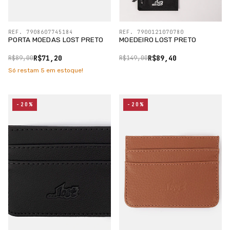
REF. 7908607745184
REF. 7900121070780
PORTA MOEDAS LOST PRETO
MOEDEIRO LOST PRETO
R$71,20
R$89,40
R$89,00
R$149,00
Só restam
5
em estoque!
-20%
-20%