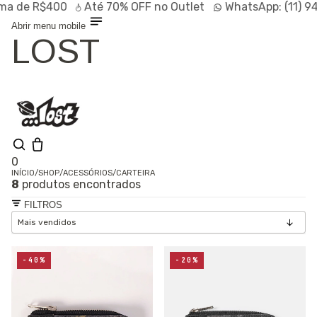
de R$400
Até
70% OFF
no Outlet
WhatsApp:
(11) 9472
Abrir menu mobile
LOST
0
INÍCIO
/
SHOP
/
ACESSÓRIOS
/
CARTEIRA
8
produtos encontrados
Olá, visitante
Entrar /
FILTROS
Cadastrar
Shop
Lançamentos
HOT
Linhas
-40%
-20%
Especiais
Outlet
SALE