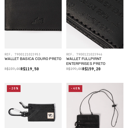
REF. 7900121023953
REF. 7900121023946
WALLET BASICA COURO PRETO
WALLET FULLPIRNT
ENTERPRISES PRETO
R$119,50
R$159,20
R$239,00
R$199,00
-20%
-40%