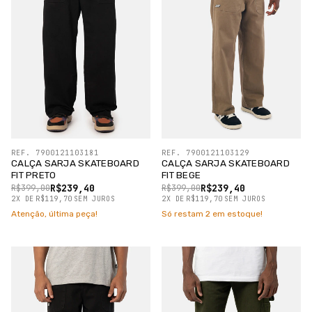
REF. 7900121103181
REF. 7900121103129
CALÇA SARJA SKATEBOARD
CALÇA SARJA SKATEBOARD
FIT PRETO
FIT BEGE
R$239,40
R$239,40
R$399,00
R$399,00
2
X
DE
R$119,70
SEM JUROS
2
X
DE
R$119,70
SEM JUROS
Atenção, última peça!
Só restam
2
em estoque!