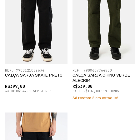
REF. 7900121058634
REF. 7908607764550
CALÇA SARJA SKATE PRETO
CALÇA SARJA CHINO VERDE
ALECRIM
R$399,00
R$539,00
3
X
DE
R$133,00
SEM JUROS
5
X
DE
R$107,80
SEM JUROS
Só restam
2
em estoque!