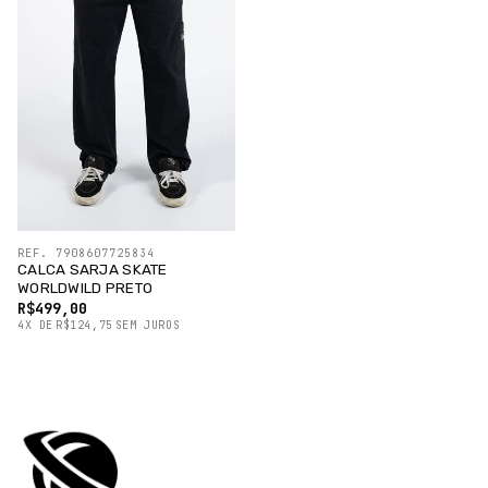
REF. 7908607725834
CALCA SARJA SKATE
WORLDWILD PRETO
R$499,00
4
X
DE
R$124,75
SEM JUROS