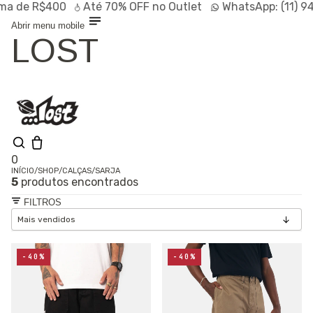
de R$400
Até
70% OFF
no Outlet
WhatsApp:
(11) 947
Abrir menu mobile
LOST
0
INÍCIO
/
SHOP
/
CALÇAS
/
SARJA
5
produtos encontrados
Olá, visitante
Entrar /
FILTROS
Cadastrar
Shop
Lançamentos
HOT
Linhas
-40%
-40%
Especiais
Outlet
SALE