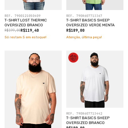
REF. 7900121050409
REF. 7908607713367
T-SHIRT LOST THERMIC
T-SHIRT BASICS SHEEP
OVERSIZED BRANCO
OVERSIZED VERDE MENTA
R$119,40
R$189,00
R$199,00
Só restam
5
em estoque!
Atenção, última peça!
REF. 7908607713442
T-SHIRT BASICS SHEEP
OVERSIZED BRANCO
R$189,00