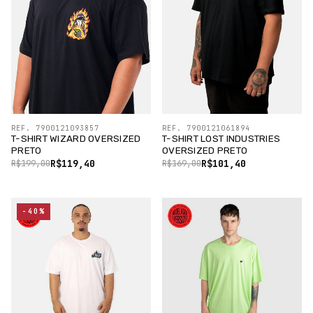
REF. 7900121093857
REF. 7900121061894
T-SHIRT WIZARD OVERSIZED
T-SHIRT LOST INDUSTRIES
PRETO
OVERSIZED PRETO
R$119,40
R$101,40
R$199,00
R$169,00
-40%