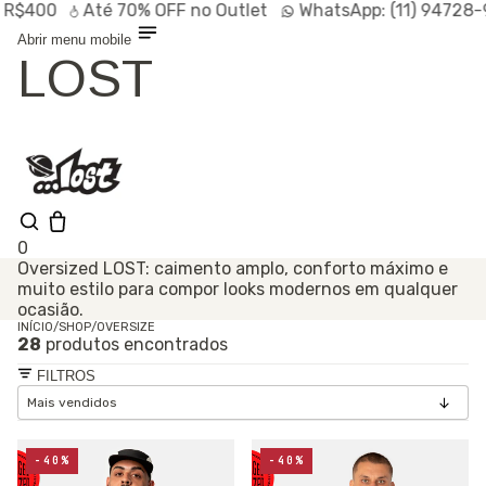
00
Até
70% OFF
no Outlet
WhatsApp:
(11) 94728-9569
Abrir menu mobile
LOST
0
Oversized LOST: caimento amplo, conforto máximo e
muito estilo para compor looks modernos em qualquer
Olá, visitante
ocasião.
Entrar /
INÍCIO
/
SHOP
/
OVERSIZE
Cadastrar
28
produtos encontrados
Shop
Lançamentos
FILTROS
HOT
Linhas
Especiais
Outlet
SALE
-40%
-40%