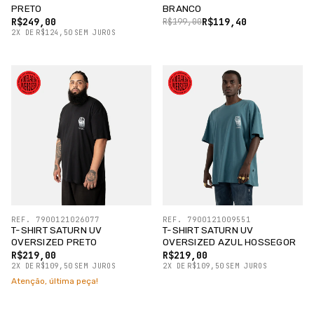
PRETO
BRANCO
R$249,00
R$119,40
R$199,00
2
X
DE
R$124,50
SEM JUROS
REF. 7900121026077
REF. 7900121009551
T-SHIRT SATURN UV
T-SHIRT SATURN UV
OVERSIZED PRETO
OVERSIZED AZUL HOSSEGOR
R$219,00
R$219,00
2
X
DE
R$109,50
SEM JUROS
2
X
DE
R$109,50
SEM JUROS
Atenção, última peça!