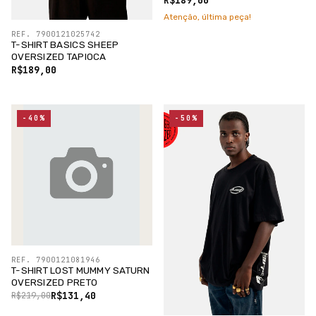
Atenção, última peça!
REF. 7900121025742
T-SHIRT BASICS SHEEP
OVERSIZED TAPIOCA
R$189,00
-40%
-50%
REF. 7900121081946
T-SHIRT LOST MUMMY SATURN
OVERSIZED PRETO
R$131,40
R$219,00