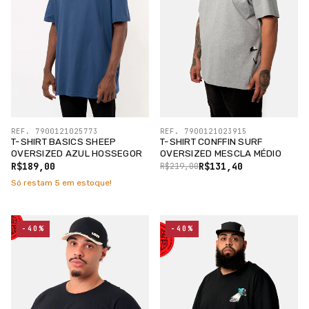
REF. 7900121025773
REF. 7900121023915
T-SHIRT BASICS SHEEP
T-SHIRT CONFFIN SURF
OVERSIZED AZUL HOSSEGOR
OVERSIZED MESCLA MÉDIO
R$189,00
R$131,40
R$219,00
Só restam
5
em estoque!
-40%
-40%