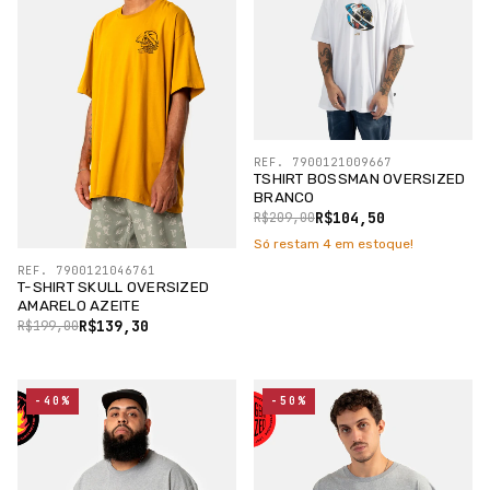
REF. 7900121009667
TSHIRT BOSSMAN OVERSIZED
BRANCO
R$104,50
R$209,00
Só restam
4
em estoque!
REF. 7900121046761
T-SHIRT SKULL OVERSIZED
AMARELO AZEITE
R$139,30
R$199,00
-40%
-50%