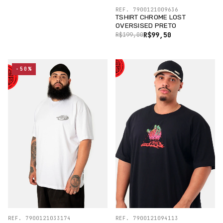
REF. 7900121009636
TSHIRT CHROME LOST
OVERSISED PRETO
R$99,50
R$199,00
-50%
REF. 7900121033174
REF. 7900121094113