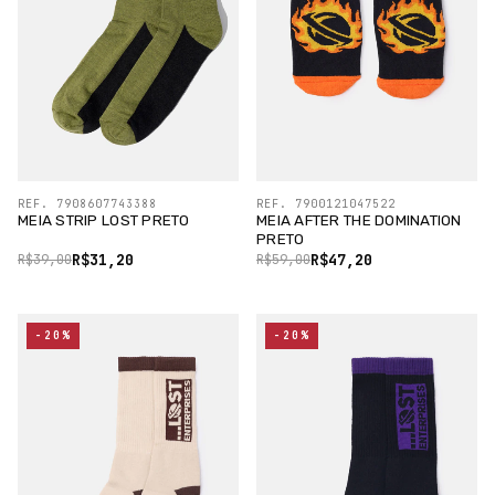
REF. 7908607743388
REF. 7900121047522
MEIA STRIP LOST PRETO
MEIA AFTER THE DOMINATION
PRETO
R$31,20
R$47,20
R$39,00
R$59,00
-20%
-20%