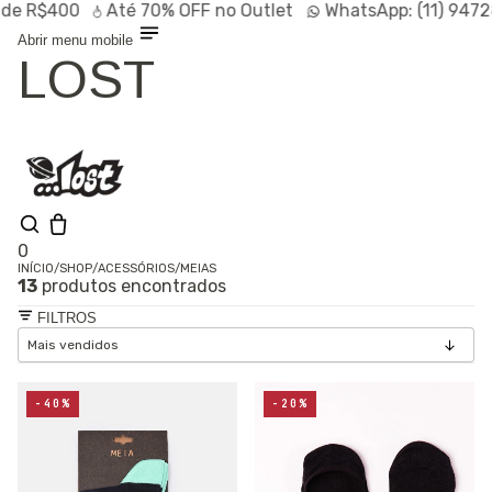
$400
Até
70% OFF
no Outlet
WhatsApp:
(11) 94728-95
Abrir menu mobile
LOST
0
INÍCIO
/
SHOP
/
ACESSÓRIOS
/
MEIAS
13
produtos encontrados
Olá, visitante
Entrar /
FILTROS
Cadastrar
Shop
Lançamentos
HOT
Linhas
-40%
-20%
Especiais
Outlet
SALE