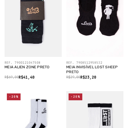
REF. 7900121047508
REF. 7908512958532
MEIA ALIEN ZONE PRETO
MEIA INVISÍVEL LOST SHEEP
PRETO
R$41,40
R$23,20
R$69,00
R$29,00
-20%
-20%