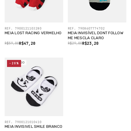
REF. 7900121103280
REF. 7908607774702
MEIA LOST RACING VERMELHO
MEIA INVISÍVEL DONT FOLLOW
ME MESCLA CLARO
R$47,20
R$23,20
R$59,00
R$29,00
ESGOTADO
-20%
REF. 7900121010410
MEIA INVISIVEL SMILE BRANCO