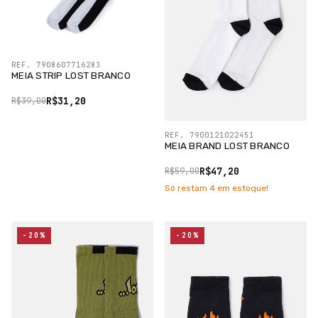
REF. 7908607716283
MEIA STRIP LOST BRANCO
R$31,20
R$39,00
REF. 7900121022451
MEIA BRAND LOST BRANCO
R$47,20
R$59,00
Só restam
4
em estoque!
-20%
-20%