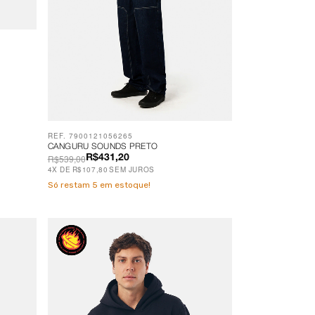
REF. 7900121056265
CANGURU SOUNDS PRETO
R$539,00
R$431,20
4
X
DE
R$107,80
SEM JUROS
Só restam
5
em estoque!