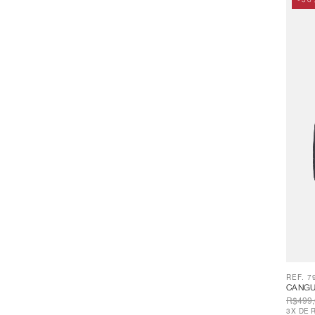
-30
REF. 7
CANGU
R$499,
3
X
DE