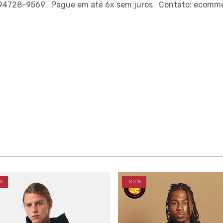
-9569
Pague em até
6x sem juros
Contato:
ecommerce@ou
%
-30%