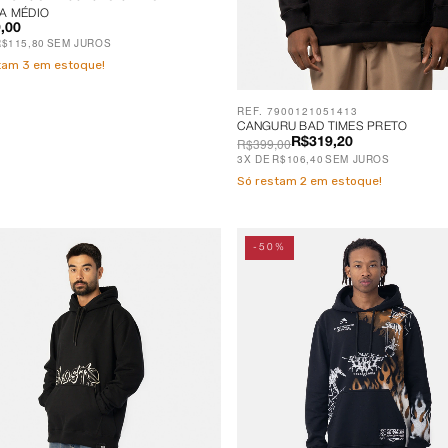
A MÉDIO
,00
R$115,80
SEM JUROS
stam
3
em estoque!
REF. 7900121051413
CANGURU BAD TIMES PRETO
R$399,00
R$319,20
3
X
DE
R$106,40
SEM JUROS
Só restam
2
em estoque!
-50%