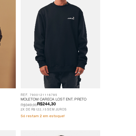
REF. 7900121116785
MOLETOM CARECA LOST ENT. PRETO
R$349,00
R$244,30
2
X
DE
R$122,15
SEM JUROS
Só restam
2
em estoque!