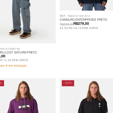
REF. 7900121051512
CANGURU ENTERPRISES PRETO
R$559,00
R$279,50
2
X
DE
R$139,75
SEM JUROS
900121056142
RU LOST SATURN PRETO
,00
R$112,25
SEM JUROS
stam
4
em estoque!
%
-50%