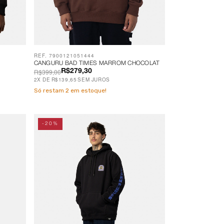
REF. 7900121051444
CANGURU BAD TIMES MARROM CHOCOLAT
R$399,00
R$279,30
2
X
DE
R$139,65
SEM JUROS
Só restam
2
em estoque!
-20%