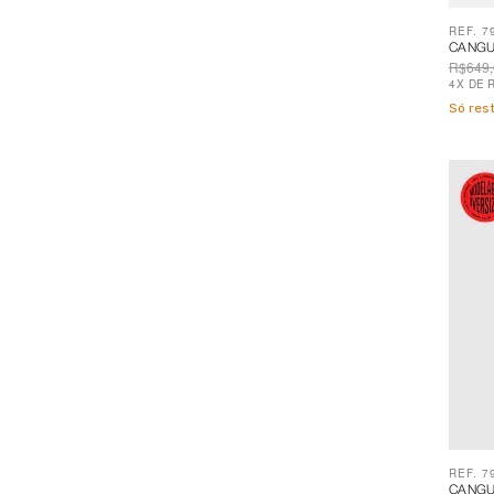
REF. 7
CANGU
R$649,
4
X
DE
Só re
REF. 7
CANGU