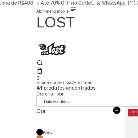
 R$400
Até
70% OFF
no Outlet
WhatsApp:
(11) 94728
Abrir menu mobile
LOST
0
INÍCIO
/
SHOP
/
BLUSAS
/
MOLETONS
41
produtos encontrados
Shop
Ordenar por
Lançamentos
HOT
Linhas
Especiais
Cor
Outlet
SALE
-30
Preto