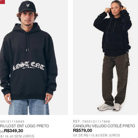
%
900121116693
REF. 7900121117898
RU LOST ENT LOGO PRETO
CANGURU VELUDO COTELÊ PRETO
00
R$579,00
R$349,30
5
X
DE
R$115,80
SEM JUROS
R$116,43
SEM JUROS