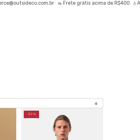
tsideco.com.br
Frete
grátis
acima de R$400
Até
70%
-30%