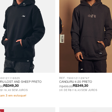
900121116525
REF. 7900121129747
RU LOST AND SHEEP PRETO
CANGURU 4:20 PRETO
00
R$499,00
R$349,30
R$349,30
R$116,43
SEM JUROS
3
X
DE
R$116,43
SEM JUROS
stam
3
em estoque!