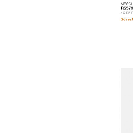
MESCL
R$579
5
X
DE
Só re