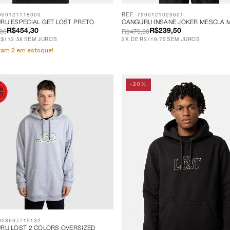
900121118000
REF. 7900121023601
RU ESPECIAL GET LOST PRETO
CANGURU INSANE JOKER MESCLA 
00
R$479,00
R$454,30
R$239,50
R$113,58
SEM JUROS
2
X
DE
R$119,75
SEM JUROS
stam
2
em estoque!
-20%
908607715132
RU LOST 2 COLORS OVERSIZED