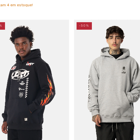
stam
4
em estoque!
%
-50%