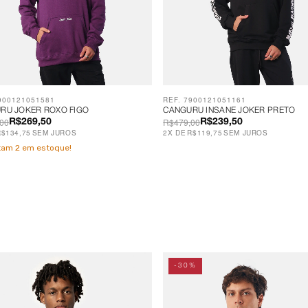
900121051581
REF. 7900121051161
RU JOKER ROXO FIGO
CANGURU INSANE JOKER PRETO
00
R$479,00
R$269,50
R$239,50
R$134,75
SEM JUROS
2
X
DE
R$119,75
SEM JUROS
stam
2
em estoque!
-30%