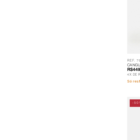
REF. 7
CANGU
R$449
4
X
DE
Só re
-50