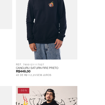
REF. 7900121117027
CANGURU SATURN FIRE PRETO
R$449,00
4
X
DE
R$112,25
SEM JUROS
-30%