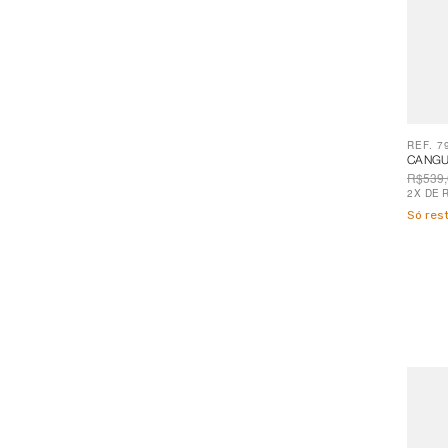
REF. 7
CANGU
R$539,
2
X
DE
Só re