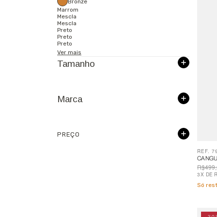
Bronze
Marrom
Mescla
Mescla
Preto
Preto
Preto
Ver mais
Tamanho
Marca
PREÇO
REF. 7
CANGU
R$499,
3
X
DE
Só re