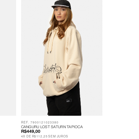
REF. 7900121023380
CANGURU LOST SATURN TAPIOCA
R$449,00
4
X
DE
R$112,25
SEM JUROS