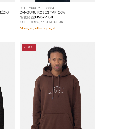
REF. 7900121116884
MÉDIO
CANGURU ROSES TAPIOCA
R$539,00
R$377,30
3
X
DE
R$125,77
SEM JUROS
Atenção, última peça!
-30%