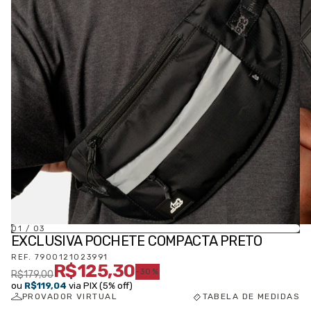
01
/
03
EXCLUSIVA POCHETE COMPACTA PRETO
REF.
7900121023991
R$125,30
-
30
%
R$179,00
ou
R$119,04
via PIX (5% off)
PROVADOR VIRTUAL
TABELA DE MEDIDAS