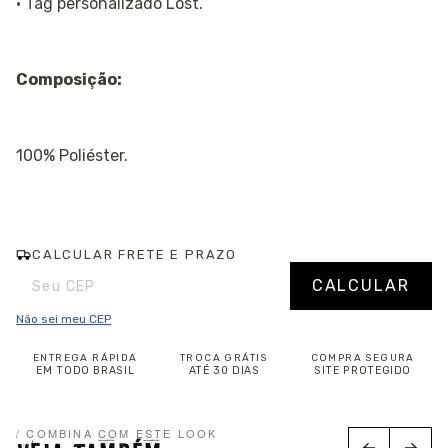
· Tag personalizado Lost.
Composição:
100% Poliéster.
CALCULAR FRETE E PRAZO
Entregas para o CEP:
Alterar CEP
CALCULAR
Não sei meu CEP
ENTREGA RÁPIDA
TROCA GRÁTIS
COMPRA SEGURA
EM TODO BRASIL
ATÉ 30 DIAS
SITE PROTEGIDO
/ COMBINA COM ESTE LOOK