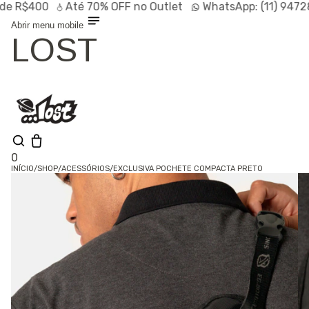
$400
Até
70% OFF
no Outlet
WhatsApp:
(11) 94728-95
Abrir menu mobile
LOST
0
INÍCIO
/
SHOP
/
ACESSÓRIOS
/
EXCLUSIVA POCHETE COMPACTA PRETO
Olá, visitante
Entrar /
Cadastrar
Shop
Lançamentos
HOT
Linhas
Especiais
Outlet
SALE