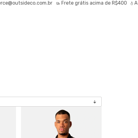
e@outsideco.com.br
Frete
grátis
acima de R$400
At