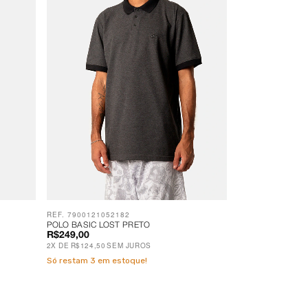
REF. 7900121052182
POLO BASIC LOST PRETO
R$249,00
2
X
DE
R$124,50
SEM JUROS
Só restam
3
em estoque!