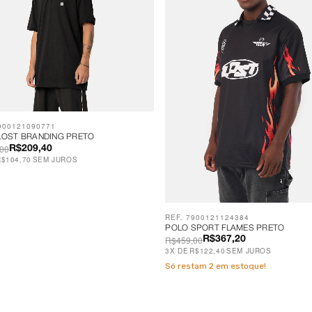
900121090771
LOST BRANDING PRETO
00
R$209,40
R$104,70
SEM JUROS
REF. 7900121124384
POLO SPORT FLAMES PRETO
R$459,00
R$367,20
3
X
DE
R$122,40
SEM JUROS
Só restam
2
em estoque!