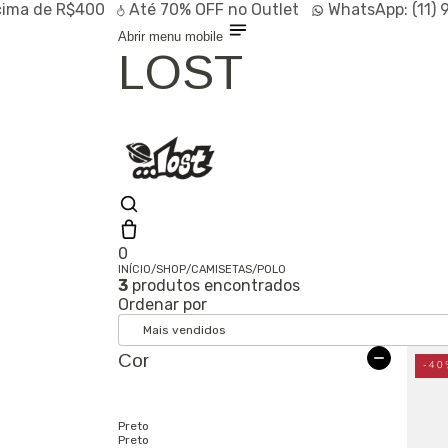
ma de R$400
Até
70% OFF
no Outlet
WhatsApp:
(11) 
Abrir menu mobile
LOST
0
INÍCIO
/
SHOP
/
CAMISETAS
/
POLO
3
produtos encontrados
Shop
Ordenar por
Lançamentos
HOT
Linhas
Especiais
Cor
Outlet
SALE
-40
Preto
Preto