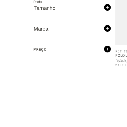
Preto
Tamanho
Marca
PREÇO
REF. 7
POLO 
R$349,
2
X
DE