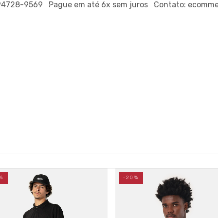
94728-9569
Pague em até
6x sem juros
Contato:
ecommerc
%
-20%