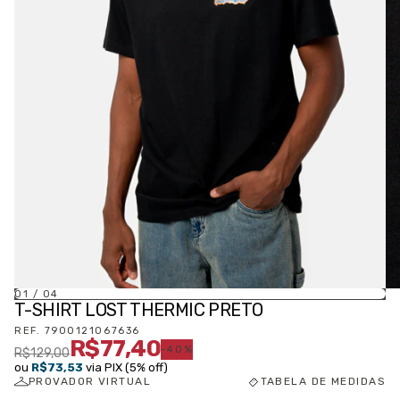
01
/
04
T-SHIRT LOST THERMIC PRETO
REF.
7900121067636
R$77,40
-
40
%
R$129,00
ou
R$73,53
via PIX (5% off)
PROVADOR VIRTUAL
TABELA DE MEDIDAS