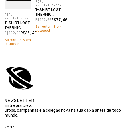
REF.
7900121067667
T-SHIRT LOST
THERMIC
REF.
7900121050270
BRANCO
R$77,40
R$129,00
T-SHIRT LOST
Só restam
3
em
THERMIC
estoque!
CROPPED
R$65,40
R$109,00
PRETO
Só restam
5
em
estoque!
NEWSLETTER
Entre pra crew.
Drops, campanhas e a coleção nova na tua caixa antes de todo
mundo.
NOME