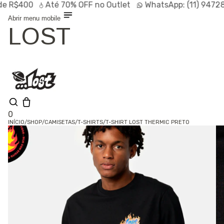
$400
Até
70% OFF
no Outlet
WhatsApp:
(11) 94728-95
Abrir menu mobile
LOST
0
INÍCIO
/
SHOP
/
CAMISETAS
/
T-SHIRTS
/
T-SHIRT LOST THERMIC PRETO
Olá, visitante
Entrar /
Cadastrar
Shop
Lançamentos
HOT
Linhas
Especiais
Outlet
SALE