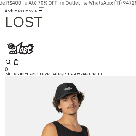
$400
Até
70% OFF
no Outlet
WhatsApp:
(11) 94728-9
Abrir menu mobile
LOST
0
INÍCIO
/
SHOP
/
CAMISETAS
/
REGATAS
/
REGATA WIZARD PRETO
Olá, visitante
Entrar /
Cadastrar
Shop
Lançamentos
HOT
Linhas
Especiais
Outlet
SALE