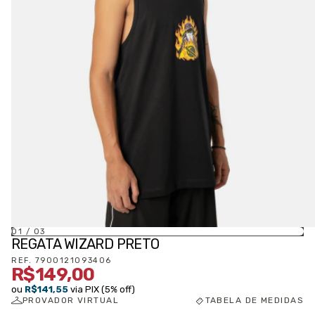
01
/
03
REGATA WIZARD PRETO
REF.
7900121093406
R$149,00
ou
R$141,55
via PIX (5% off)
PROVADOR VIRTUAL
TABELA DE MEDIDAS