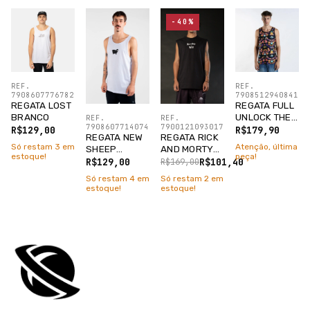
-40%
REF.
REF.
7908607776782
7908512940841
REGATA LOST
REGATA FULL
BRANCO
UNLOCK THE
REF.
REF.
7908607714074
7900121093017
MYSTERY
R$129,00
R$179,90
REGATA NEW
REGATA RICK
PRETO
Só restam
3
em
Atenção, última
SHEEP
AND MORTY
estoque!
peça!
BRANCO
PRETO
R$129,00
R$101,40
R$169,00
Só restam
4
em
Só restam
2
em
estoque!
estoque!