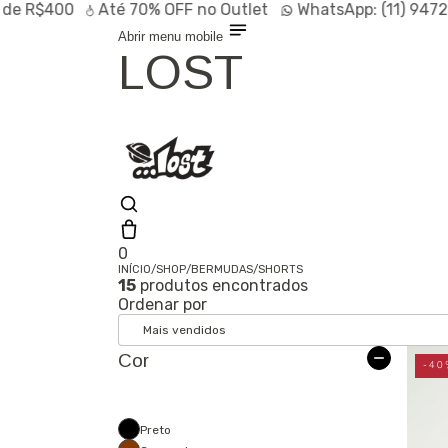
$400
Até
70% OFF
no Outlet
WhatsApp:
(11) 94728-95
Abrir menu mobile
LOST
0
INÍCIO
/
SHOP
/
BERMUDAS
/
SHORTS
15
produtos encontrados
Shop
Ordenar por
Lançamentos
HOT
Linhas
Especiais
Cor
Outlet
SALE
-40
Preto