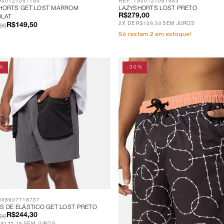
900121057194
REF. 7900121091983
HORTS GET LOST MARROM
LAZYSHORTS LOST PRETO
R$279,00
LAT
2
X
DE
R$139,50
SEM JUROS
00
R$149,50
Só restam
2
em estoque!
%
-30%
908607718737
S DE ELÁSTICO GET LOST PRETO
00
R$244,30
R$122,15
SEM JUROS