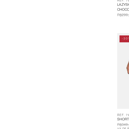
REF. 7
LAZYS
CHOCO
R$299,
-30
REF. 7
SHORT
R$349,
2
X
DE