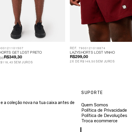
900121101507
REF. 7900121018874
HORTS GET LOST PRETO
LAZYSHORTS LOST VINHO
00
R$299,00
R$349,30
2
X
DE
R$149,50
SEM JUROS
R$116,43
SEM JUROS
SUPORTE
e a coleção nova na tua caixa antes de
Quem Somos
Política de Privacidade
Política de Devoluções
Troca ecommerce