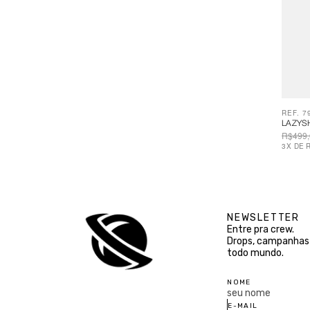
REF. 7
LAZYS
R$499,
3
X
DE
NEWSLETTER
Entre pra crew.
Drops, campanhas 
todo mundo.
NOME
E-MAIL