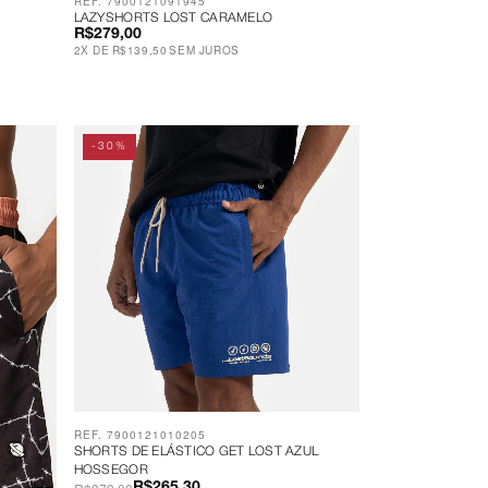
REF. 7900121091945
LAZYSHORTS LOST CARAMELO
R$279,00
2
X
DE
R$139,50
SEM JUROS
-30%
REF. 7900121010205
SHORTS DE ELÁSTICO GET LOST AZUL
HOSSEGOR
R$265,30