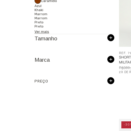
Caramelo
Azul
Khaki
Marrom
Marrom
Preto
Preto
Ver mais
Tamanho
REF. 7
SHORT
Marca
MILITA
R$389,
2
X
DE
PREÇO
-30