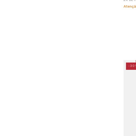
Atençã
-30