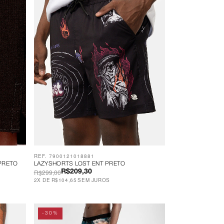
REF. 7900121018881
PRETO
LAZYSHORTS LOST ENT PRETO
R$299,00
R$209,30
2
X
DE
R$104,65
SEM JUROS
-30%