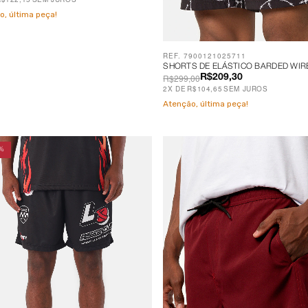
o, última peça!
REF. 7900121025711
SHORTS DE ELÁSTICO BARDED WIR
R$299,00
R$209,30
2
X
DE
R$104,65
SEM JUROS
Atenção, última peça!
%