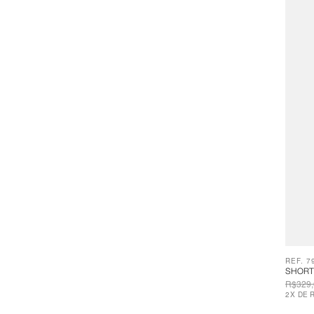
REF. 7
SHORT
R$329,
2
X
DE