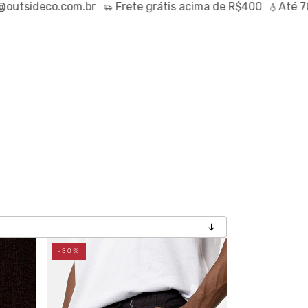
deco.com.br
Frete
grátis
acima de R$400
Até
70% OF
-30%