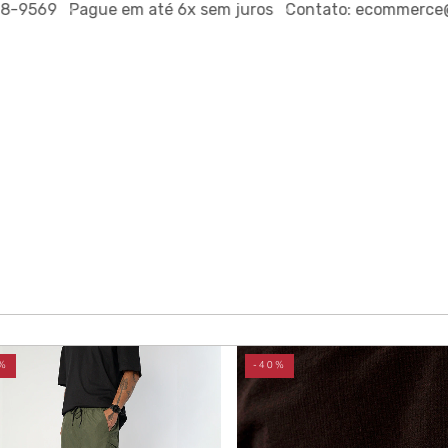
69
Pague em até
6x sem juros
Contato:
ecommerce@outsi
%
-40%