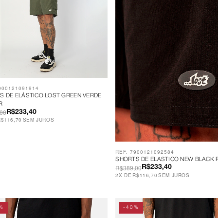
900121091914
S DE ELÁSTICO LOST GREEN VERDE
R
00
R$233,40
R$116,70
SEM JUROS
REF. 7900121092584
SHORTS DE ELASTICO NEW BLACK 
R$389,00
R$233,40
2
X
DE
R$116,70
SEM JUROS
%
-40%