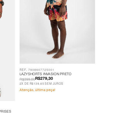
REF. 7908607725001
LAZYSHORTS INVASION PRETO
R$399,00
R$279,30
2
X
DE
R$139,65
SEM JUROS
Atenção, última peça!
PRISES