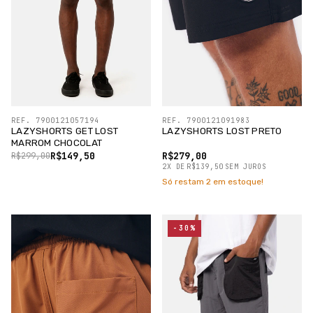
REF. 7900121057194
REF. 7900121091983
LAZYSHORTS GET LOST
LAZYSHORTS LOST PRETO
MARROM CHOCOLAT
R$149,50
R$279,00
R$299,00
2
X
DE
R$139,50
SEM JUROS
Só restam
2
em estoque!
-30%