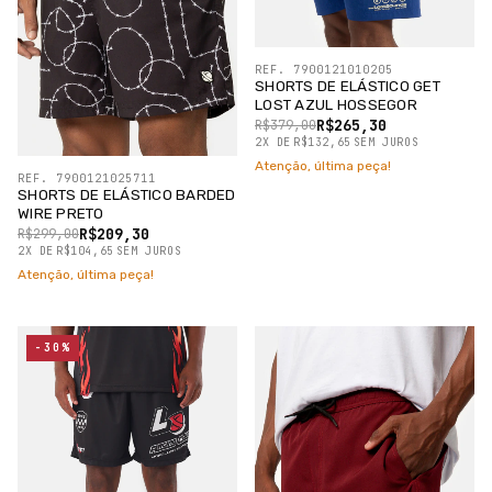
REF. 7900121010205
SHORTS DE ELÁSTICO GET
LOST AZUL HOSSEGOR
R$265,30
R$379,00
2
X
DE
R$132,65
SEM JUROS
Atenção, última peça!
REF. 7900121025711
SHORTS DE ELÁSTICO BARDED
WIRE PRETO
R$209,30
R$299,00
2
X
DE
R$104,65
SEM JUROS
Atenção, última peça!
-30%