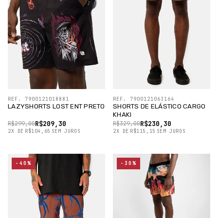
REF. 7900121018881
REF. 7900121063164
LAZYSHORTS LOST ENT PRETO
SHORTS DE ELÁSTICO CARGO
KHAKI
R$209,30
R$230,30
R$299,00
R$329,00
2
X
DE
R$104,65
SEM JUROS
2
X
DE
R$115,15
SEM JUROS
-40%
-30%