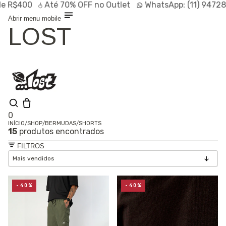
$400
Até
70% OFF
no Outlet
WhatsApp:
(11) 94728-95
Abrir menu mobile
LOST
0
INÍCIO
/
SHOP
/
BERMUDAS
/
SHORTS
15
produtos encontrados
Olá, visitante
Entrar /
FILTROS
Cadastrar
Shop
Lançamentos
HOT
Linhas
-40%
-40%
Especiais
Outlet
SALE