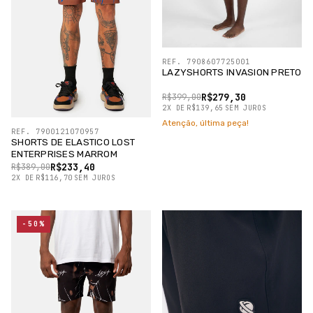
REF. 7908607725001
LAZYSHORTS INVASION PRETO
R$279,30
R$399,00
2
X
DE
R$139,65
SEM JUROS
Atenção, última peça!
REF. 7900121070957
SHORTS DE ELASTICO LOST
ENTERPRISES MARROM
R$233,40
R$389,00
2
X
DE
R$116,70
SEM JUROS
-50%