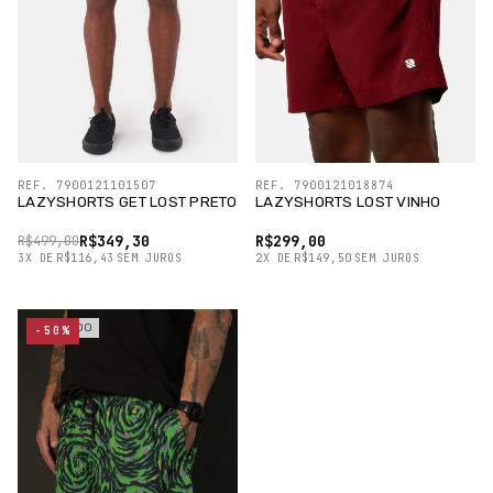
REF. 7900121101507
REF. 7900121018874
LAZYSHORTS GET LOST PRETO
LAZYSHORTS LOST VINHO
R$349,30
R$299,00
R$499,00
3
X
DE
R$116,43
SEM JUROS
2
X
DE
R$149,50
SEM JUROS
ESGOTADO
-50%