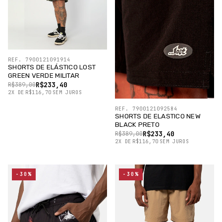
REF. 7900121091914
SHORTS DE ELÁSTICO LOST
GREEN VERDE MILITAR
R$233,40
R$389,00
2
X
DE
R$116,70
SEM JUROS
REF. 7900121092584
SHORTS DE ELASTICO NEW
BLACK PRETO
R$233,40
R$389,00
2
X
DE
R$116,70
SEM JUROS
-30%
-30%