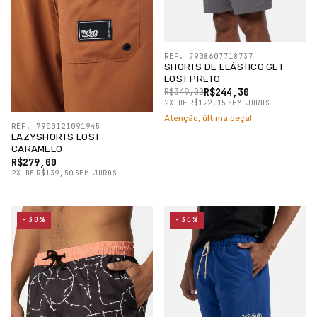
REF. 7908607718737
SHORTS DE ELÁSTICO GET
LOST PRETO
R$244,30
R$349,00
2
X
DE
R$122,15
SEM JUROS
Atenção, última peça!
REF. 7900121091945
LAZYSHORTS LOST
CARAMELO
R$279,00
2
X
DE
R$139,50
SEM JUROS
-30%
-30%