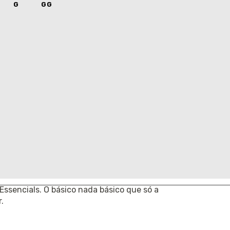
G
GG
V24 - INV25
 GRÁTIS
EM COMPRAS ACIMA DE
R$ 400
R
1-BBB
Essencials. O básico nada básico que só a
.