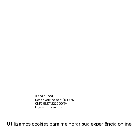
© 2026 LOST
Desenvolvido por
SÉRIE
/
/
A
CNPJ 55274222000194
Loja em
Nuvemshop
Utilizamos cookies para melhorar sua experiência onlin