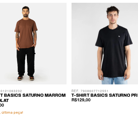
00121063232
REF. 7908607712551
RT BASICS SATURNO MARROM
T-SHIRT BASICS SATURNO PR
R$129,00
LAT
00
 última peça!