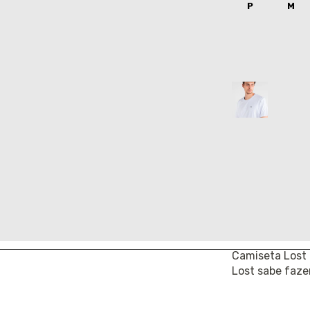
P
M
COR:
BRANCO IN
FRETE
COMPARTILHA
Ref.: 2111280
Camiseta Lost 
Lost sabe fazer