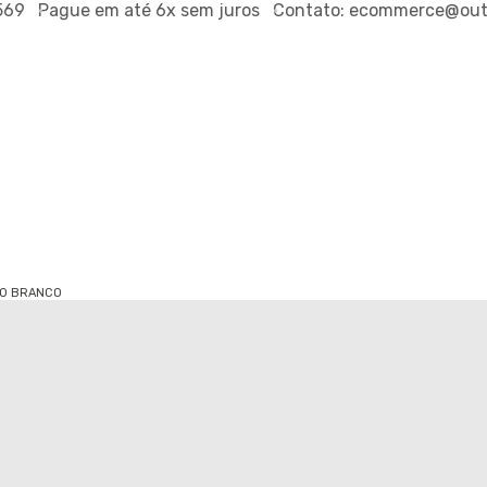
9
Pague em até
6x sem juros
Contato:
ecommerce@outsid
NO BRANCO
T-SHIRT 
REF.
790860771
R$129,0
ou
R$122,55
via P
PROVADOR VI
TAMANHO:
P