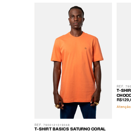
REF. 79
T-SHI
CHOCO
R$129,
Atenção,
REF. 7900121019048
T-SHIRT BASICS SATURNO CORAL