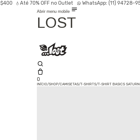
400
Até
70% OFF
no Outlet
WhatsApp:
(11) 94728-956
Abrir menu mobile
LOST
0
INÍCIO
/
SHOP
/
CAMISETAS
/
T-SHIRTS
/
T-SHIRT BASICS SATUR
Olá, visitante
Entrar /
Cadastrar
Shop
Lançamentos
HOT
Linhas
Especiais
Outlet
SALE