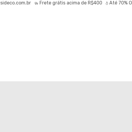
eco.com.br
Frete
grátis
acima de R$400
Até
70% OFF
BASICS SATURNO BRANCO
2599
0
IX (5% off)
RTUAL
TABELA DE MEDIDAS