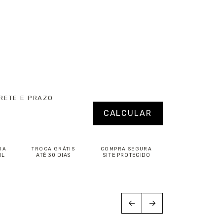
RETE E PRAZO
P:
Alterar CEP
CALCULAR
DA
TROCA GRÁTIS
COMPRA SEGURA
IL
ATÉ 30 DIAS
SITE PROTEGIDO