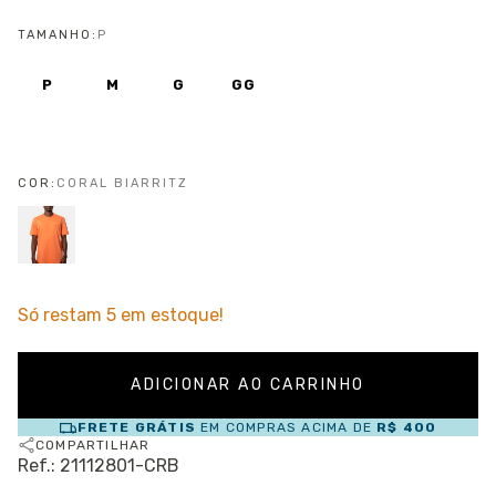
TAMANHO:
P
P
M
G
GG
COR:
CORAL BIARRITZ
Só restam
5
em estoque!
FRETE GRÁTIS
EM COMPRAS ACIMA DE
R$ 400
COMPARTILHAR
Ref.: 21112801-CRB