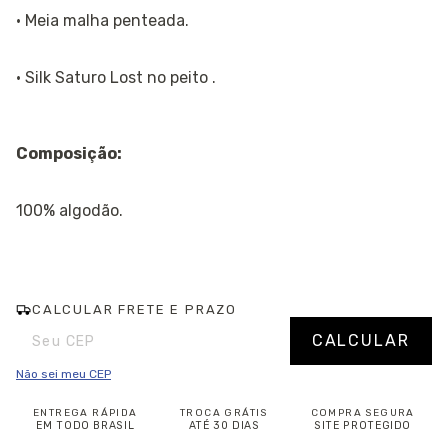
· Meia malha penteada.
· Silk Saturo Lost no peito .
Composição:
100% algodão.
CALCULAR FRETE E PRAZO
Entregas para o CEP:
Alterar CEP
CALCULAR
Não sei meu CEP
ENTREGA RÁPIDA
TROCA GRÁTIS
COMPRA SEGURA
EM TODO BRASIL
ATÉ 30 DIAS
SITE PROTEGIDO