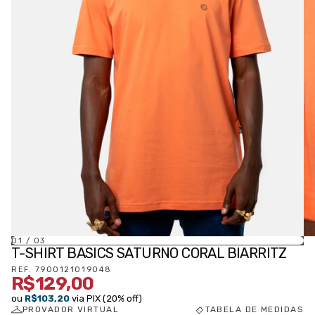
01
/
03
T-SHIRT BASICS SATURNO CORAL BIARRITZ
REF.
7900121019048
R$129,00
ou
R$103,20
via PIX (20% off)
PROVADOR VIRTUAL
TABELA DE MEDIDAS