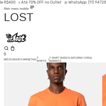
$400
Até
70% OFF
no Outlet
WhatsApp:
(11) 94728-95
Abrir menu mobile
LOST
0
T-
T-SHIRT BASICS SATURNO CORAL
INÍCIO
/
SHOP
/
CAMISETAS
/
/
SHIRTS
BIARRITZ
Olá, visitante
Entrar /
Cadastrar
Shop
Lançamentos
HOT
Linhas
Especiais
Outlet
SALE