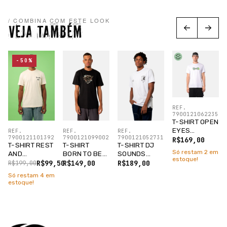
/ COMBINA COM ESTE LOOK
VEJA TAMBÉM
-50%
REF.
7900121062235
T-SHIRT OPEN
EYES
REF.
REF.
REF.
7900121101392
7900121099002
7900121052731
BRANCO
R$169,00
T-SHIRT REST
T-SHIRT
T-SHIRT DJ
Só restam
2
em
AND
BORN TO BE
SOUNDS
estoque!
RICKLAXATION
LOST PRETO
BRANCO
R$99,50
R$149,00
R$189,00
R$199,00
TAPIOCA
Só restam
4
em
estoque!