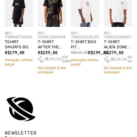
REF.
REF.
REF.
REF.
7908607746501
7900121099958
7900121128399
7900121080857
TSHIRT
T-SHIRT
T-SHIRT BOX
T-SHIRT
SMURFS BOX
AFTER THE
FIT
ALIEN ZONE
FIT PIXADOR
DOMINATION
MOTORCYCLE
BRANCO
R$179,00
R$239,00
R$199,20
R$279,00
R$249,00
PRETO
PRETO
CHAIN
X
SEM
X
SEM
2
R$119,50
2
R$139,50
Atenção, última
Atenção, última
DE
JUROS
DE
JURO
BRANCO
peça!
peça!
Só restam
5
em
Só restam
2
em
estoque!
estoque!
NEWSLETTER