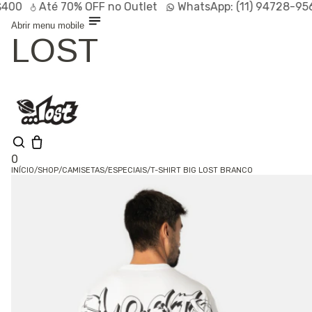
0
Até
70% OFF
no Outlet
WhatsApp:
(11) 94728-9569
Abrir menu mobile
LOST
0
INÍCIO
/
SHOP
/
CAMISETAS
/
ESPECIAIS
/
T-SHIRT BIG LOST BRANCO
Olá, visitante
Entrar /
Cadastrar
Shop
Lançamentos
HOT
Linhas
Especiais
Outlet
SALE