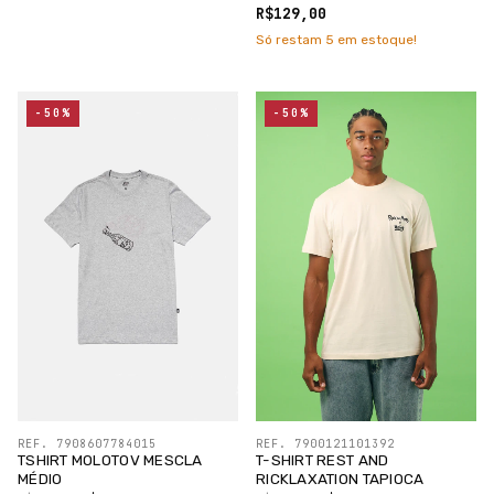
/SILK PRETO
R$129,00
Só restam
5
em estoque!
-50%
-50%
REF. 7908607784015
REF. 7900121101392
TSHIRT MOLOTOV MESCLA
T-SHIRT REST AND
MÉDIO
RICKLAXATION TAPIOCA