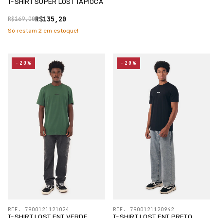
T-SHIRT SUPER LOST TAPIOCA
R$135,20
R$169,00
Só restam
2
em estoque!
-20%
-20%
REF. 7900121121024
REF. 7900121120942
T-SHIRT LOST ENT VERDE
T-SHIRT LOST ENT PRETO