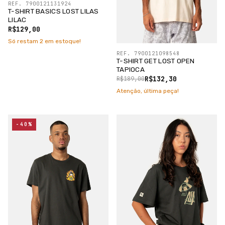
REF. 7900121131924
T-SHIRT BASICS LOST LILAS
LILAC
R$129,00
Só restam
2
em estoque!
REF. 7900121098548
T-SHIRT GET LOST OPEN
TAPIOCA
R$132,30
R$189,00
Atenção, última peça!
-40%