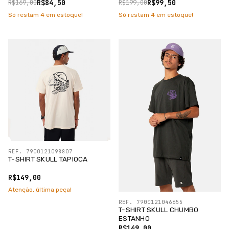
R$84,50
R$99,50
R$169,00
R$199,00
Só restam
4
em estoque!
Só restam
4
em estoque!
REF. 7900121098807
T-SHIRT SKULL TAPIOCA
R$149,00
Atenção, última peça!
REF. 7900121046655
T-SHIRT SKULL CHUMBO
ESTANHO
R$149,00