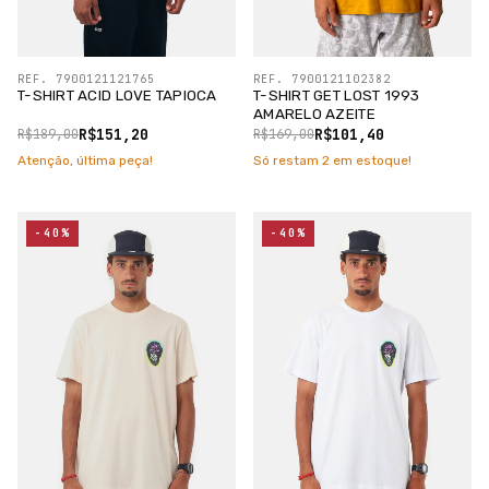
REF. 7900121121765
REF. 7900121102382
T-SHIRT ACID LOVE TAPIOCA
T-SHIRT GET LOST 1993
AMARELO AZEITE
R$151,20
R$101,40
R$189,00
R$169,00
Atenção, última peça!
Só restam
2
em estoque!
-40%
-40%