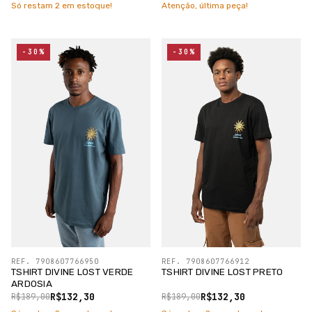
Só restam
2
em estoque!
Atenção, última peça!
-30%
-30%
REF. 7908607766950
REF. 7908607766912
TSHIRT DIVINE LOST VERDE
TSHIRT DIVINE LOST PRETO
ARDOSIA
R$132,30
R$132,30
R$189,00
R$189,00