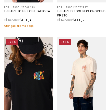
REF. 7900121068459
REF. 7900121072937
T-SHIRT TO BE LOST TAPIOCA
T-SHIRT DJ SOUNDS CROPPED
PRETO
R$101,40
R$111,20
R$169,00
R$139,00
Atenção, última peça!
-20%
-40%