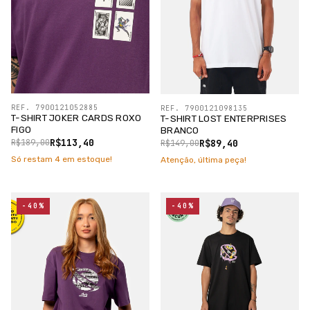
REF. 7900121052885
REF. 7900121098135
T-SHIRT JOKER CARDS ROXO
T-SHIRT LOST ENTERPRISES
FIGO
BRANCO
R$113,40
R$89,40
R$189,00
R$149,00
Só restam
4
em estoque!
Atenção, última peça!
-40%
-40%