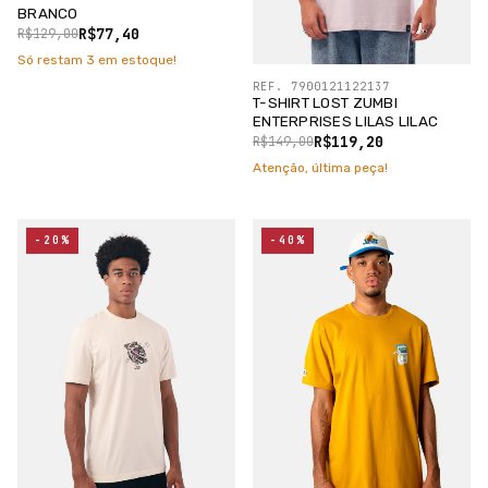
BRANCO
R$77,40
R$129,00
Só restam
3
em estoque!
REF. 7900121122137
T-SHIRT LOST ZUMBI
ENTERPRISES LILAS LILAC
R$119,20
R$149,00
Atenção, última peça!
-20%
-40%