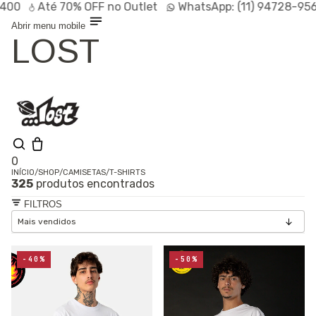
Até
70% OFF
no Outlet
WhatsApp:
(11) 94728-9569
P
Abrir menu mobile
LOST
0
INÍCIO
/
SHOP
/
CAMISETAS
/
T-SHIRTS
325
produtos encontrados
Olá, visitante
Entrar /
FILTROS
Cadastrar
Shop
Lançamentos
HOT
Linhas
-40%
-50%
Especiais
Outlet
SALE