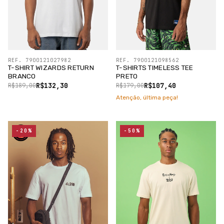
REF. 7900121027982
REF. 7900121098562
T-SHIRT WIZARDS RETURN
T-SHIRTS TIMELESS TEE
BRANCO
PRETO
R$132,30
R$107,40
R$189,00
R$179,00
Atenção, última peça!
-20%
-50%