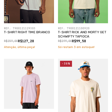
REF. 7900121129303
REF. 7900121100920
T-SHIRT RIGHT TIME BRANCO
T-SHIRT RICK AND MORTY GET
SCHWIFTY TAPIOCA
R$127,20
R$99,50
R$159,00
R$199,00
Atenção, última peça!
Só restam
3
em estoque!
-30%