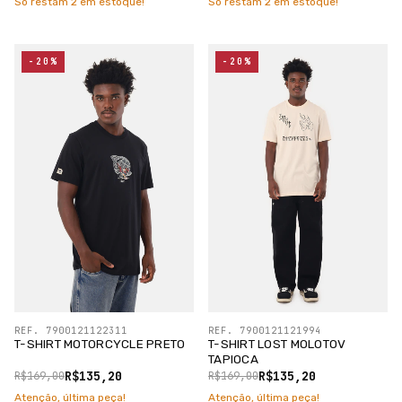
Só restam
2
em estoque!
Só restam
2
em estoque!
-20%
-20%
REF. 7900121122311
REF. 7900121121994
T-SHIRT MOTORCYCLE PRETO
T-SHIRT LOST MOLOTOV
TAPIOCA
R$135,20
R$135,20
R$169,00
R$169,00
Atenção, última peça!
Atenção, última peça!