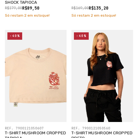
SHOCK TAPIOCA
R$89,50
R$135,20
R$179,00
R$169,00
Só restam
2
em estoque!
Só restam
2
em estoque!
-40%
-40%
REF. 7900121050607
REF. 7900121050560
T-SHIRT MUSHROOM CROPPED
T-SHIRT MUSHROOM CROPPED
TAPIOCA
PRETO