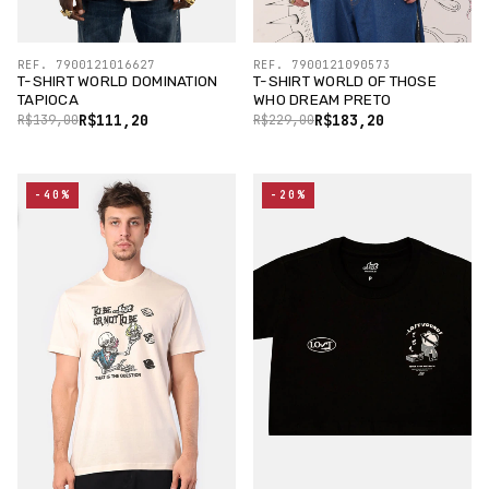
REF. 7900121016627
REF. 7900121090573
T-SHIRT WORLD DOMINATION
T-SHIRT WORLD OF THOSE
TAPIOCA
WHO DREAM PRETO
R$111,20
R$183,20
R$139,00
R$229,00
-40%
-20%