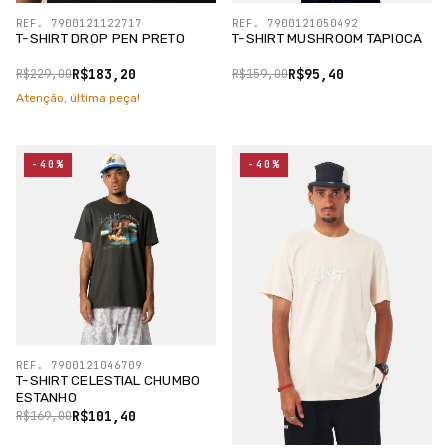
REF. 7900121122717
REF. 7900121050492
T-SHIRT DROP PEN PRETO
T-SHIRT MUSHROOM TAPIOCA
R$183,20
R$95,40
R$229,00
R$159,00
Atenção, última peça!
-40%
-40%
REF. 7900121046709
T-SHIRT CELESTIAL CHUMBO
ESTANHO
R$101,40
R$169,00