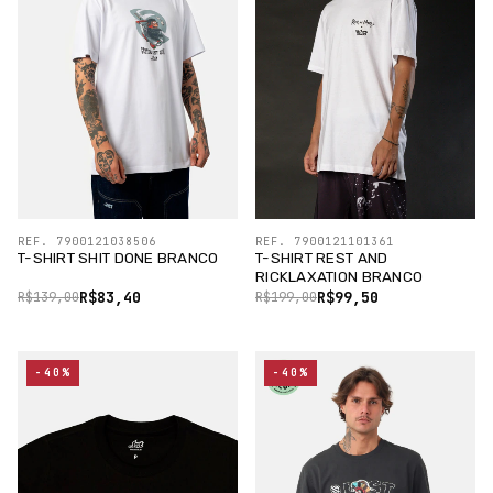
REF. 7900121038506
REF. 7900121101361
T-SHIRT SHIT DONE BRANCO
T-SHIRT REST AND
RICKLAXATION BRANCO
R$83,40
R$99,50
R$139,00
R$199,00
-40%
-40%