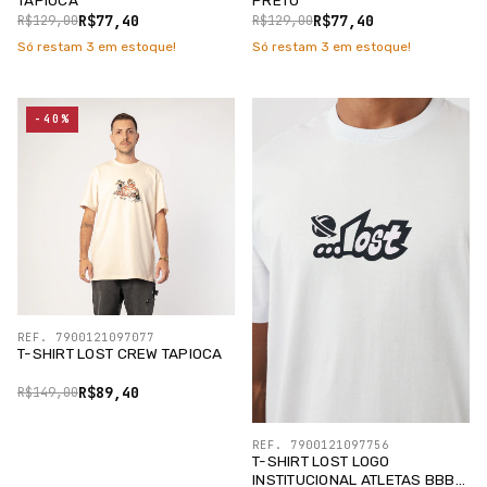
R$77,40
R$77,40
R$129,00
R$129,00
Só restam
3
em estoque!
Só restam
3
em estoque!
-40%
REF. 7900121097077
T-SHIRT LOST CREW TAPIOCA
R$89,40
R$149,00
REF. 7900121097756
T-SHIRT LOST LOGO
INSTITUCIONAL ATLETAS BBB