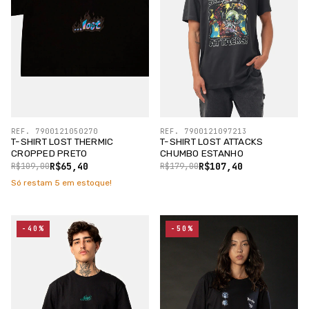
REF. 7900121050270
REF. 7900121097213
T-SHIRT LOST THERMIC
T-SHIRT LOST ATTACKS
CROPPED PRETO
CHUMBO ESTANHO
R$65,40
R$107,40
R$109,00
R$179,00
Só restam
5
em estoque!
-40%
-50%