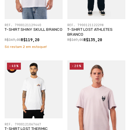
REF. 7900121129440
REF. 7900121122298
T-SHIRT SHINY SKULL BRANCO
T-SHIRT LOST ATHLETES
BRANCO
R$119,20
R$135,20
R$149,00
R$169,00
Só restam
2
em estoque!
-40%
-20%
REF. 7900121067667
T-SHIRT LOST THERMIC