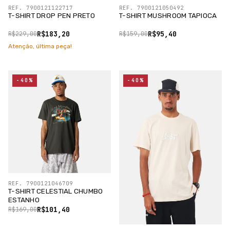
REF. 7900121122717
REF. 7900121050492
T-SHIRT DROP PEN PRETO
T-SHIRT MUSHROOM TAPIOCA
R$183,20
R$95,40
R$229,00
R$159,00
Atenção, última peça!
-40%
-40%
REF. 7900121046709
T-SHIRT CELESTIAL CHUMBO
ESTANHO
R$101,40
R$169,00