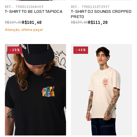
REF. 7900121068459
REF. 7900121072937
T-SHIRT TO BE LOST TAPIOCA
T-SHIRT DJ SOUNDS CROPPED
PRETO
R$101,40
R$111,20
R$169,00
R$139,00
Atenção, última peça!
-20%
-40%