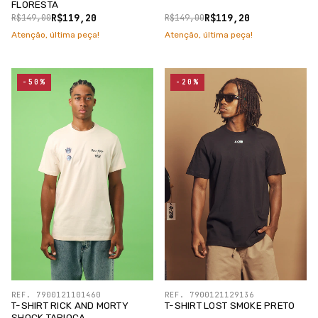
FLORESTA
R$119,20
R$119,20
R$149,00
R$149,00
Atenção, última peça!
Atenção, última peça!
-50%
-20%
REF. 7900121101460
REF. 7900121129136
T-SHIRT RICK AND MORTY
T-SHIRT LOST SMOKE PRETO
SHOCK TAPIOCA