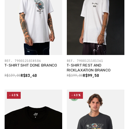
REF. 7900121038506
REF. 7900121101361
T-SHIRT SHIT DONE BRANCO
T-SHIRT REST AND
RICKLAXATION BRANCO
R$83,40
R$99,50
R$139,00
R$199,00
-40%
-40%