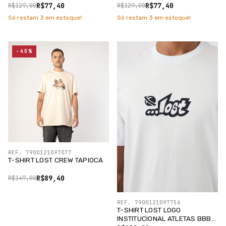
R$77,40
R$77,40
R$129,00
R$129,00
Só restam
3
em estoque!
Só restam
3
em estoque!
-40%
REF. 7900121097077
T-SHIRT LOST CREW TAPIOCA
R$89,40
R$149,00
REF. 7900121097756
T-SHIRT LOST LOGO
INSTITUCIONAL ATLETAS BBB