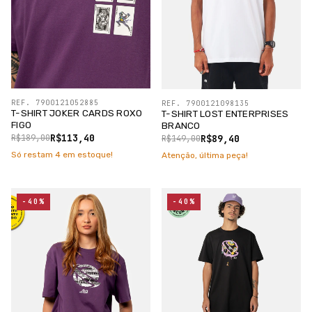
REF. 7900121052885
REF. 7900121098135
T-SHIRT JOKER CARDS ROXO
T-SHIRT LOST ENTERPRISES
FIGO
BRANCO
R$113,40
R$89,40
R$189,00
R$149,00
Só restam
4
em estoque!
Atenção, última peça!
-40%
-40%