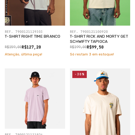
REF. 7900121129303
REF. 7900121100920
T-SHIRT RIGHT TIME BRANCO
T-SHIRT RICK AND MORTY GET
SCHWIFTY TAPIOCA
R$127,20
R$99,50
R$159,00
R$199,00
Atenção, última peça!
Só restam
3
em estoque!
-30%
REF. 7900121131924