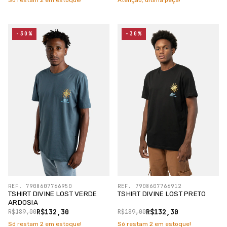
Só restam
2
em estoque!
Atenção, última peça!
-30%
-30%
REF. 7908607766950
REF. 7908607766912
TSHIRT DIVINE LOST VERDE
TSHIRT DIVINE LOST PRETO
ARDOSIA
R$132,30
R$132,30
R$189,00
R$189,00
Só restam
2
em estoque!
Só restam
2
em estoque!