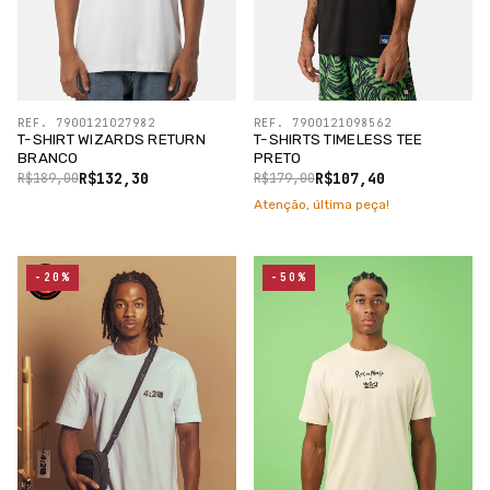
REF. 7900121027982
REF. 7900121098562
T-SHIRT WIZARDS RETURN
T-SHIRTS TIMELESS TEE
BRANCO
PRETO
R$132,30
R$107,40
R$189,00
R$179,00
Atenção, última peça!
-20%
-50%