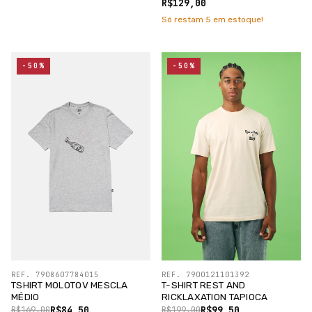
/SILK PRETO
R$129,00
Só restam
5
em estoque!
-50%
-50%
REF. 7908607784015
REF. 7900121101392
TSHIRT MOLOTOV MESCLA
T-SHIRT REST AND
MÉDIO
RICKLAXATION TAPIOCA
R$84,50
R$99,50
R$169,00
R$199,00