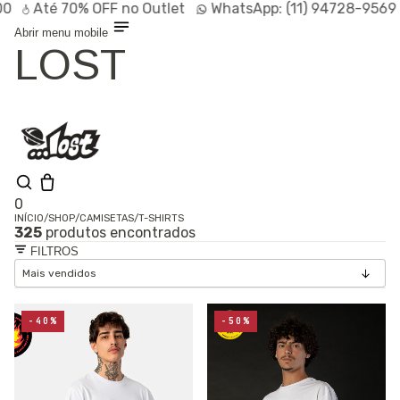
Até
70% OFF
no Outlet
WhatsApp:
(11) 94728-9569
P
Abrir menu mobile
LOST
0
INÍCIO
/
SHOP
/
CAMISETAS
/
T-SHIRTS
325
produtos encontrados
Shop
FILTROS
Lançamentos
HOT
Linhas
Especiais
Outlet
SALE
-40%
-50%