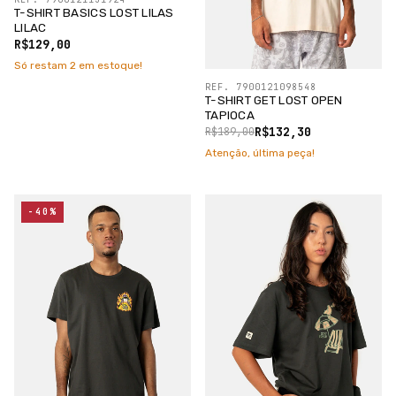
T-SHIRT BASICS LOST LILAS
LILAC
R$129,00
Só restam
2
em estoque!
REF. 7900121098548
T-SHIRT GET LOST OPEN
TAPIOCA
R$132,30
R$189,00
Atenção, última peça!
-40%