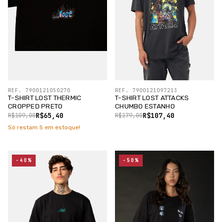
REF. 7900121050270
REF. 7900121097213
T-SHIRT LOST THERMIC
T-SHIRT LOST ATTACKS
CROPPED PRETO
CHUMBO ESTANHO
R$65,40
R$107,40
R$109,00
R$179,00
Só restam
5
em estoque!
-40%
-50%