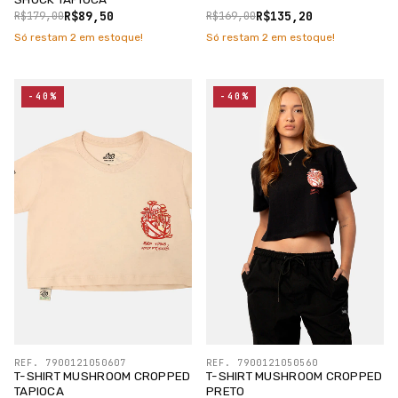
R$89,50
R$135,20
R$179,00
R$169,00
Só restam
2
em estoque!
Só restam
2
em estoque!
-40%
-40%
REF. 7900121050607
REF. 7900121050560
T-SHIRT MUSHROOM CROPPED
T-SHIRT MUSHROOM CROPPED
TAPIOCA
PRETO