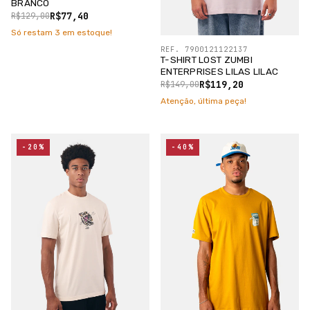
BRANCO
R$77,40
R$129,00
Só restam
3
em estoque!
REF. 7900121122137
T-SHIRT LOST ZUMBI
ENTERPRISES LILAS LILAC
R$119,20
R$149,00
Atenção, última peça!
-20%
-40%