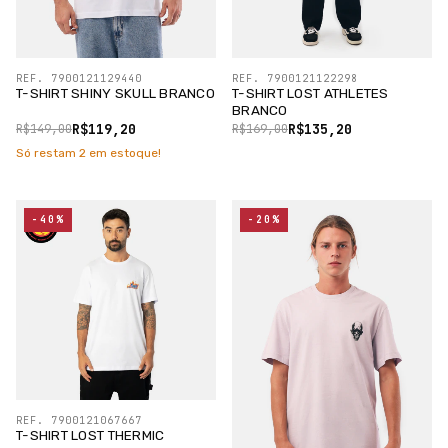
REF. 7900121129440
REF. 7900121122298
T-SHIRT SHINY SKULL BRANCO
T-SHIRT LOST ATHLETES
BRANCO
R$119,20
R$135,20
R$149,00
R$169,00
Só restam
2
em estoque!
-40%
-20%
REF. 7900121067667
T-SHIRT LOST THERMIC