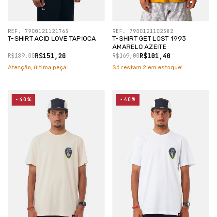
REF. 7900121121765
REF. 7900121102382
T-SHIRT ACID LOVE TAPIOCA
T-SHIRT GET LOST 1993
AMARELO AZEITE
R$151,20
R$101,40
R$189,00
R$169,00
Atenção, última peça!
Só restam
2
em estoque!
-40%
-40%