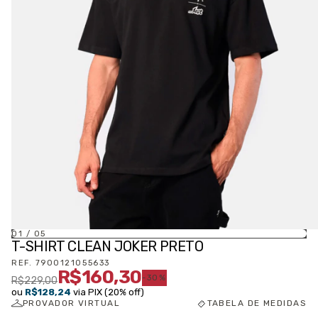
01
/
05
T-SHIRT CLEAN JOKER PRETO
REF.
7900121055633
R$160,30
-
30
%
R$229,00
ou
R$128,24
via PIX (20% off)
PROVADOR VIRTUAL
TABELA DE MEDIDAS