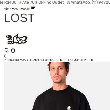
R$400
Até
70% OFF
no Outlet
WhatsApp:
(11) 94728-9
Abrir menu mobile
LOST
0
INÍCIO
/
SHOP
/
CAMISETAS
/
ESPECIAIS
/
T-SHIRT CLEAN JOKER PRETO
Olá, visitante
Entrar /
Cadastrar
Shop
Lançamentos
HOT
Linhas
Especiais
Outlet
SALE