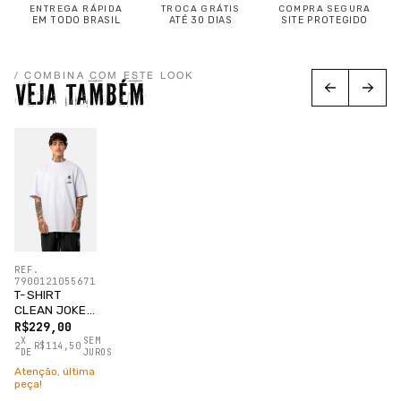
ENTREGA RÁPIDA
TROCA GRÁTIS
COMPRA SEGURA
EM TODO BRASIL
ATÉ 30 DIAS
SITE PROTEGIDO
/ COMBINA COM ESTE LOOK
VEJA TAMBÉM
REF.
7900121055671
T-SHIRT
CLEAN JOKER
BRANCO
R$229,00
X
SEM
2
R$114,50
DE
JUROS
Atenção, última
peça!