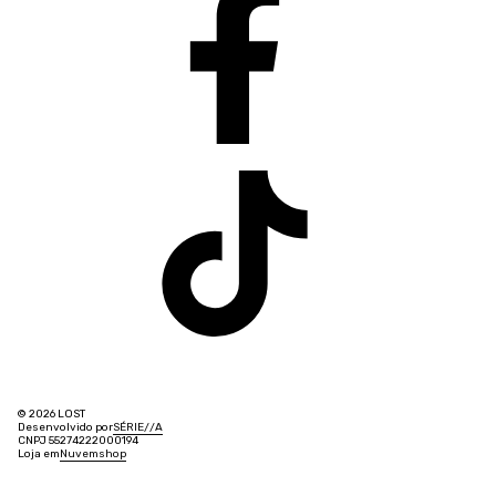
© 2026 LOST
Desenvolvido por
SÉRIE
/
/
A
CNPJ 55274222000194
Loja em
Nuvemshop